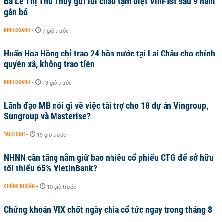
Bà Lê Thị Thu Thủy gửi lời chào tạm biệt VinFast sau 9 năm
gắn bó
KINH DOANH
-
7 giờ trước
Huấn Hoa Hồng chỉ trao 24 bồn nước tại Lai Châu cho chính
quyền xã, không trao tiền
KINH DOANH
-
13 giờ trước
Lãnh đạo MB nói gì về việc tài trợ cho 18 dự án Vingroup,
Sungroup và Masterise?
TÀI CHÍNH
-
19 giờ trước
NHNN cần tăng nắm giữ bao nhiêu cổ phiếu CTG để sở hữu
tối thiểu 65% VietinBank?
CHỨNG KHOÁN
-
10 giờ trước
Chứng khoán VIX chốt ngày chia cổ tức ngay trong tháng 8