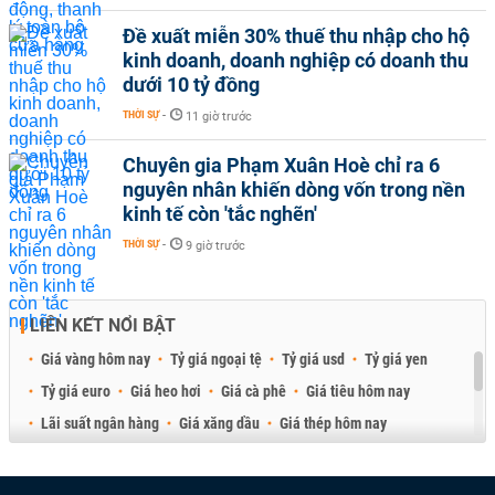
Đề xuất miễn 30% thuế thu nhập cho hộ
kinh doanh, doanh nghiệp có doanh thu
dưới 10 tỷ đồng
THỜI SỰ
-
11 giờ trước
Chuyên gia Phạm Xuân Hoè chỉ ra 6
nguyên nhân khiến dòng vốn trong nền
kinh tế còn 'tắc nghẽn'
THỜI SỰ
-
9 giờ trước
LIÊN KẾT NỔI BẬT
Giá vàng hôm nay
Tỷ giá ngoại tệ
Tỷ giá usd
Tỷ giá yen
Tỷ giá euro
Giá heo hơi
Giá cà phê
Giá tiêu hôm nay
Lãi suất ngân hàng
Giá xăng dầu
Giá thép hôm nay
Giá sầu riêng
Giá thịt heo
Giá gạo
Giá cao su
Best Retail Brokers
Diễn đàn đầu tư Việt Nam 2026