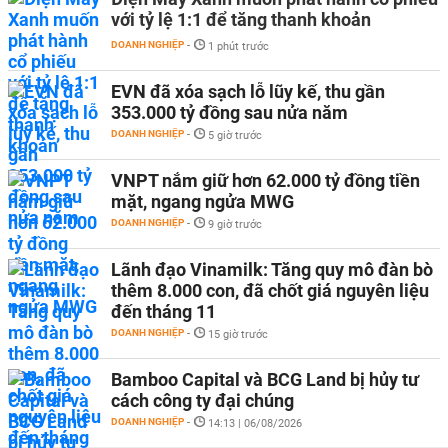
với tỷ lệ 1:1 để tăng thanh khoản
DOANH NGHIỆP
-
1 phút trước
EVN đã xóa sạch lỗ lũy kế, thu gần
353.000 tỷ đồng sau nửa năm
DOANH NGHIỆP
-
5 giờ trước
VNPT nắm giữ hơn 62.000 tỷ đồng tiền
mặt, ngang ngửa MWG
DOANH NGHIỆP
-
9 giờ trước
Lãnh đạo Vinamilk: Tăng quy mô đàn bò
thêm 8.000 con, đã chốt giá nguyên liệu
đến tháng 11
DOANH NGHIỆP
-
15 giờ trước
Bamboo Capital và BCG Land bị hủy tư
cách công ty đại chúng
DOANH NGHIỆP
-
14:13 | 06/08/2026