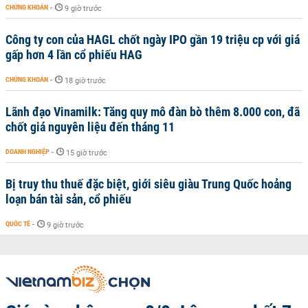
CHỨNG KHOÁN
-
9 giờ trước
Công ty con của HAGL chốt ngày IPO gần 19 triệu cp với giá
gấp hơn 4 lần cổ phiếu HAG
CHỨNG KHOÁN
-
18 giờ trước
Lãnh đạo Vinamilk: Tăng quy mô đàn bò thêm 8.000 con, đã
chốt giá nguyên liệu đến tháng 11
DOANH NGHIỆP
-
15 giờ trước
Bị truy thu thuế đặc biệt, giới siêu giàu Trung Quốc hoảng
loạn bán tài sản, cổ phiếu
QUỐC TẾ
-
9 giờ trước