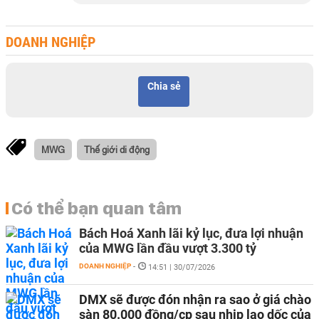
DOANH NGHIỆP
Chia sẻ
MWG
Thế giới di động
Có thể bạn quan tâm
Bách Hoá Xanh lãi kỷ lục, đưa lợi nhuận
của MWG lần đầu vượt 3.300 tỷ
DOANH NGHIỆP
-
14:51 | 30/07/2026
DMX sẽ được đón nhận ra sao ở giá chào
sàn 80.000 đồng/cp sau nhịp lao dốc của