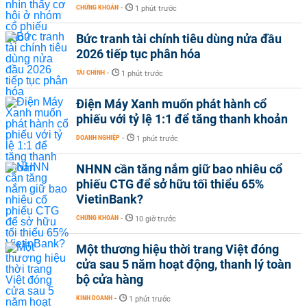
CHỨNG KHOÁN
-
1 phút trước
Bức tranh tài chính tiêu dùng nửa đầu
2026 tiếp tục phân hóa
TÀI CHÍNH
-
1 phút trước
Điện Máy Xanh muốn phát hành cổ
phiếu với tỷ lệ 1:1 để tăng thanh khoản
DOANH NGHIỆP
-
1 phút trước
NHNN cần tăng nắm giữ bao nhiêu cổ
phiếu CTG để sở hữu tối thiểu 65%
VietinBank?
CHỨNG KHOÁN
-
10 giờ trước
Một thương hiệu thời trang Việt đóng
cửa sau 5 năm hoạt động, thanh lý toàn
bộ cửa hàng
KINH DOANH
-
1 phút trước