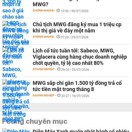
MWG?
CHỨNG KHOÁN
-
10:56 | 30/07/2026
Chủ tịch MWG đăng ký mua 1 triệu cp
khi thị giá về đáy một năm
CHỨNG KHOÁN
-
07:20 | 29/07/2026
Lịch cổ tức tuần tới: Sabeco, MWG,
Viglacera cùng hàng chục doanh nghiệp
chốt quyền, tỷ lệ cao nhất 80%
DOANH NGHIỆP
-
09:00 | 25/07/2026
MWG sắp chi gần 1.500 tỷ đồng trả cổ
tức tiền mặt trong tháng 8
DOANH NGHIỆP
-
20:27 | 16/07/2026
Cùng chuyên mục
Điện Máy Xanh muốn phát hành cổ phiếu