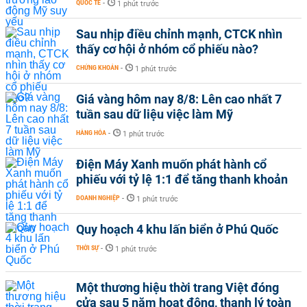
QUỐC TẾ
-
1 phút trước
Sau nhịp điều chỉnh mạnh, CTCK nhìn
thấy cơ hội ở nhóm cổ phiếu nào?
CHỨNG KHOÁN
-
1 phút trước
Giá vàng hôm nay 8/8: Lên cao nhất 7
tuần sau dữ liệu việc làm Mỹ
HÀNG HÓA
-
1 phút trước
Điện Máy Xanh muốn phát hành cổ
phiếu với tỷ lệ 1:1 để tăng thanh khoản
DOANH NGHIỆP
-
1 phút trước
Quy hoạch 4 khu lấn biển ở Phú Quốc
THỜI SỰ
-
1 phút trước
Một thương hiệu thời trang Việt đóng
cửa sau 5 năm hoạt động, thanh lý toàn