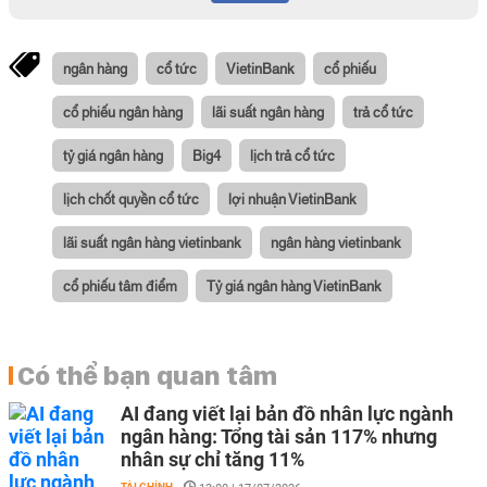
ngân hàng
cổ tức
VietinBank
cổ phiếu
cổ phiếu ngân hàng
lãi suất ngân hàng
trả cổ tức
tỷ giá ngân hàng
Big4
lịch trả cổ tức
lịch chốt quyền cổ tức
lợi nhuận VietinBank
lãi suất ngân hàng vietinbank
ngân hàng vietinbank
cổ phiếu tâm điểm
Tỷ giá ngân hàng VietinBank
Có thể bạn quan tâm
AI đang viết lại bản đồ nhân lực ngành
ngân hàng: Tổng tài sản 117% nhưng
nhân sự chỉ tăng 11%
TÀI CHÍNH