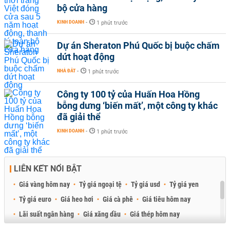
bộ cửa hàng
KINH DOANH
-
1 phút trước
Dự án Sheraton Phú Quốc bị buộc chấm
dứt hoạt động
NHÀ ĐẤT
-
1 phút trước
Công ty 100 tỷ của Huấn Hoa Hồng
bỗng dưng ‘biến mất’, một công ty khác
đã giải thể
KINH DOANH
-
1 phút trước
LIÊN KẾT NỔI BẬT
Giá vàng hôm nay
Tỷ giá ngoại tệ
Tỷ giá usd
Tỷ giá yen
Tỷ giá euro
Giá heo hơi
Giá cà phê
Giá tiêu hôm nay
Lãi suất ngân hàng
Giá xăng dầu
Giá thép hôm nay
Giá sầu riêng
Giá thịt heo
Giá gạo
Giá cao su