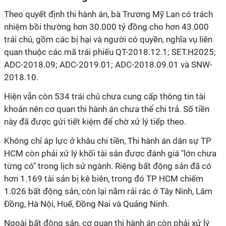
Theo quyết định thi hành án, bà Trương Mỹ Lan có trách
nhiệm bồi thường hơn 30.000 tỷ đồng cho hơn 43.000
trái chủ, gồm các bị hại và người có quyền, nghĩa vụ liên
quan thuộc các mã trái phiếu QT-2018.12.1; SET.H2025;
ADC-2018.09; ADC-2019.01; ADC-2018.09.01 và SNW-
2018.10.
Hiện vẫn còn 534 trái chủ chưa cung cấp thông tin tài
khoản nên cơ quan thi hành án chưa thể chi trả. Số tiền
này đã được gửi tiết kiệm để chờ xử lý tiếp theo.
Không chỉ áp lực ở khâu chi tiền, Thi hành án dân sự TP
HCM còn phải xử lý khối tài sản được đánh giá "lớn chưa
từng có" trong lịch sử ngành. Riêng bất động sản đã có
hơn 1.169 tài sản bị kê biên, trong đó TP HCM chiếm
1.026 bất động sản, còn lại nằm rải rác ở Tây Ninh, Lâm
Đồng, Hà Nội, Huế, Đồng Nai và Quảng Ninh.
Ngoài bất động sản, cơ quan thi hành án còn phải xử lý