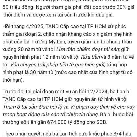
50 triệu đồng. Người tham gia phải đặt cọc trước 20% giá
khởi điểm và được xem tài sản trước khi đấu giá.
Hồi tháng 4/2025, TAND Cấp cao tại TP HCM xử phúc
thẩm giai đoạn 2, chấp nhận kháng cáo xin giảm nhẹ hình
phạt của bà Trương Mỹ Lan, tuyên giảm án tù chung thân
xuống 20 năm tù về tội
Lừa đảo chiếm đoạt tài sản
; giữ
nguyên hình phạt 12 năm tù về tội
Rửa tiền
và 8 năm tù về
tội
Vận chuyển trái phép tiền tệ qua biên giới
; tổng hợp
hình phạt là 30 năm tù (mức cao nhất của hình phạt tù có
thời hạn).
Trước đó, tại giai đoạn một vụ án hồi 12/2024, bà Lan bị
TAND Cấp cao tại TP HCM giữ nguyên án tử hình về tội
Tham ô tài sản;
Đưa hối lộ
và
Vi phạm quy định về cho vay
trong hoạt động của các tổ chức tín dụng.
Bà bị buộc bồi
thường số tiền gần 674.000 tỷ đồng cho SCB.
Theo phán quyết, nếu bà Lan tích cực khắc phục 3/4 hậu