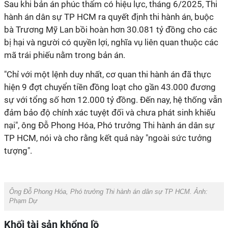
Sau khi bản án phúc thẩm có hiệu lực, tháng 6/2025, Thi
hành án dân sự TP HCM ra quyết định thi hành án, buộc
bà Trương Mỹ Lan bồi hoàn hơn 30.081 tỷ đồng cho các
bị hại và người có quyền lợi, nghĩa vụ liên quan thuộc các
mã trái phiếu nằm trong bản án.
"Chỉ với một lệnh duy nhất, cơ quan thi hành án đã thực
hiện 9 đợt chuyển tiền đồng loạt cho gần 43.000 đương
sự với tổng số hơn 12.000 tỷ đồng. Đến nay, hệ thống vẫn
đảm bảo độ chính xác tuyệt đối và chưa phát sinh khiếu
nại", ông Đỗ Phong Hóa, Phó trưởng Thi hành án dân sự
TP HCM, nói và cho rằng kết quả này "ngoài sức tưởng
tượng".
Ông Đỗ Phong Hóa, Phó trưởng Thi hành án dân sự TP HCM. Ảnh:
Phạm Dự
Khối tài sản khổng lồ