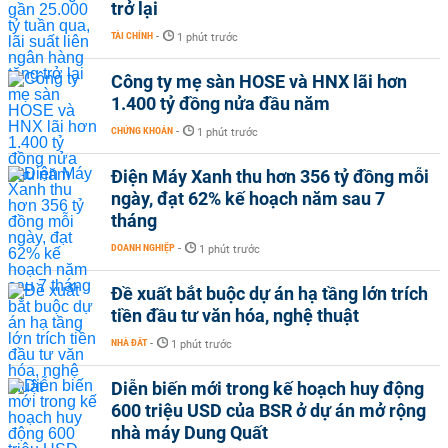
trở lại
TÀI CHÍNH
-
1 phút trước
Công ty mẹ sàn HOSE và HNX lãi hơn
1.400 tỷ đồng nửa đầu năm
CHỨNG KHOÁN
-
1 phút trước
Điện Máy Xanh thu hơn 356 tỷ đồng mỗi
ngày, đạt 62% kế hoạch năm sau 7
tháng
DOANH NGHIỆP
-
1 phút trước
Đề xuất bắt buộc dự án hạ tầng lớn trích
tiền đầu tư văn hóa, nghệ thuật
NHÀ ĐẤT
-
1 phút trước
Diễn biến mới trong kế hoạch huy động
600 triệu USD của BSR ở dự án mở rộng
nhà máy Dung Quất