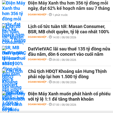
Điện Máy Xanh thu hơn 356 tỷ đồng mỗi
ngày, đạt 62% kế hoạch năm sau 7 tháng
DOANH NGHIỆP
-
1 phút trước
Lịch cổ tức tuần tới: Masan Consumer,
BSR, MB chốt quyền, tỷ lệ cao nhất 100%
DOANH NGHIỆP
-
14:00 | 08/08/2026
DatVietVAC lãi sau thuế 135 tỷ đồng nửa
đầu năm, dồn 6 concert vào cuối năm
DOANH NGHIỆP
-
09:00 | 08/08/2026
Chủ tịch HĐQT Khoáng sản Hưng Thịnh
phải nộp lại hơn 1.500 tỷ đồng
DOANH NGHIỆP
-
09:00 | 08/08/2026
Điện Máy Xanh muốn phát hành cổ phiếu
với tỷ lệ 1:1 để tăng thanh khoản
DOANH NGHIỆP
-
07:00 | 08/08/2026