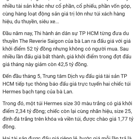
nhiều tài sản khác như cổ phần, cổ phiếu, phần vốn góp,
cùng hàng loạt động sản giá trị lớn như túi xách hàng
hiệu, du thuyền, siêu xe...
Đầu năm nay, Thi hành án dân sự TP HCM từng đưa du
thuyền The Reverie Saigon của bà Lan ra đấu giá với giá
khởi điểm 52 tỷ đồng nhưng không có người mua. Sau
nhiều lần đấu giá bất thành, giá khởi điểm trong đợt đấu
giá tháng này giảm còn 42,5 tỷ đồng.
Đến đầu tháng 5, Trung tâm Dịch vụ đấu giá tài sản TP
HCM tiếp tục thông báo đấu giá trực tuyến hai chiếc túi
Hermes bạch tạng của bà Lan.
Trong đó, một túi Hermes size 30 màu trắng có giá khởi
điểm 2,34 tỷ đồng; chiếc còn lại cùng nhãn hiệu, size 25,
đính đá trắng trên khóa và viền túi, được chào giá 1,77 tỷ
đồng.
Hai tài sản được đấu giá riêng lẻ, bước giá mỗi lần trả là