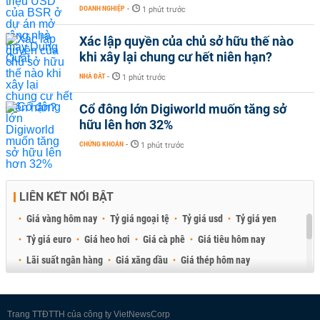
DOANH NGHIỆP
-
1 phút trước
Xác lập quyền của chủ sở hữu thế nào
khi xây lại chung cư hết niên hạn?
NHÀ ĐẤT
-
1 phút trước
Cổ đông lớn Digiworld muốn tăng sở
hữu lên hơn 32%
CHỨNG KHOÁN
-
1 phút trước
LIÊN KẾT NỔI BẬT
Giá vàng hôm nay
Tỷ giá ngoại tệ
Tỷ giá usd
Tỷ giá yen
Tỷ giá euro
Giá heo hơi
Giá cà phê
Giá tiêu hôm nay
Lãi suất ngân hàng
Giá xăng dầu
Giá thép hôm nay
Giá sầu riêng
Giá thịt heo
Giá gạo
Giá cao su
Best Retail Brokers
Diễn đàn đầu tư Việt Nam 2026
Trang TTĐTTH của công ty VietNewsCorp