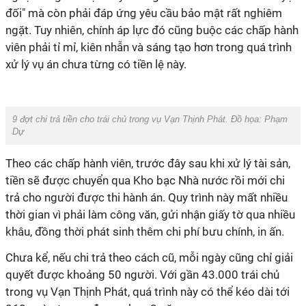
đối" mà còn phải đáp ứng yêu cầu bảo mật rất nghiêm
ngặt. Tuy nhiên, chính áp lực đó cũng buộc các chấp hành
viên phải tỉ mỉ, kiên nhẫn và sáng tạo hơn trong quá trình
xử lý vụ án chưa từng có tiền lệ này.
9 đợt chi trả tiền cho trái chủ trong vụ Vạn Thịnh Phát. Đồ họa: Phạm
Dự
Theo các chấp hành viên, trước đây sau khi xử lý tài sản,
tiền sẽ được chuyển qua Kho bạc Nhà nước rồi mới chi
trả cho người được thi hành án. Quy trình này mất nhiều
thời gian vì phải làm công văn, gửi nhận giấy tờ qua nhiều
khâu, đồng thời phát sinh thêm chi phí bưu chính, in ấn.
Chưa kể, nếu chi trả theo cách cũ, mỗi ngày cũng chỉ giải
quyết được khoảng 50 người. Với gần 43.000 trái chủ
trong vụ Vạn Thịnh Phát, quá trình này có thể kéo dài tới