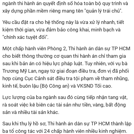
ngành thi hành án quyết định số hóa toàn bộ quy trình và
xây dựng phần mềm riêng mang tên "quản lý trái chủ".
Yêu cầu đặt ra cho hệ thống này là vừa xử lý nhanh, tiết
kiệm thời gian, vừa đảm bảo công khai, minh bạch và
"chính xác tuyệt đối".
Một chấp hành viên Phòng 2, Thi hành án dân sự TP HCM
cho biết thông thường cơ quan thi hành án chỉ tham gia
sau khi bản án có hiệu lực pháp luật. Tuy nhiên, với vụ bà
Trương Mỹ Lan, ngay từ giai đoạn điều tra, đơn vị đã phối
hợp cùng Cục Cảnh sát điều tra tội phạm về tham nhũng,
kinh tế, buôn lậu (Bộ Công an) và VKSND Tối cao.
Lực lượng của ba ngành sau đó cùng tiếp nhận tang vật,
rà soát việc kê biên các tài sản như tiền, vàng, bất động
sản và nhiều tài sản khác.
Sau khi thụ lý hồ sơ, Thi hành án dân sự TP HCM thành lập
ba tổ công tác với 24 chấp hành viên nhiều kinh nghiệm.