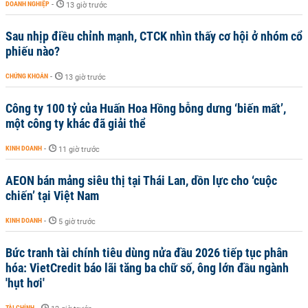
DOANH NGHIỆP
-
13 giờ trước
Sau nhịp điều chỉnh mạnh, CTCK nhìn thấy cơ hội ở nhóm cổ
phiếu nào?
CHỨNG KHOÁN
-
13 giờ trước
Công ty 100 tỷ của Huấn Hoa Hồng bỗng dưng ‘biến mất’,
một công ty khác đã giải thể
KINH DOANH
-
11 giờ trước
AEON bán mảng siêu thị tại Thái Lan, dồn lực cho ‘cuộc
chiến’ tại Việt Nam
KINH DOANH
-
5 giờ trước
Bức tranh tài chính tiêu dùng nửa đầu 2026 tiếp tục phân
hóa: VietCredit báo lãi tăng ba chữ số, ông lớn đầu ngành
'hụt hơi'
TÀI CHÍNH