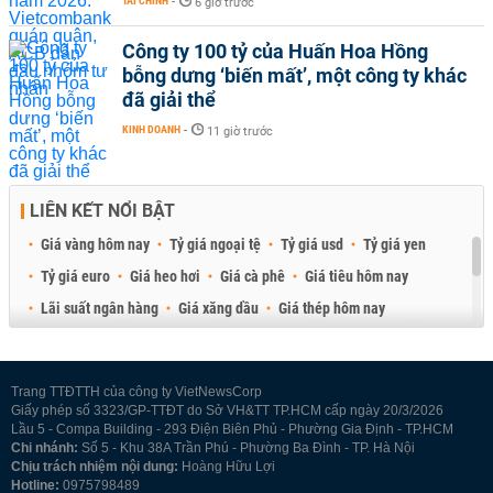
TÀI CHÍNH
-
6 giờ trước
Công ty 100 tỷ của Huấn Hoa Hồng
bỗng dưng ‘biến mất’, một công ty khác
đã giải thể
KINH DOANH
-
11 giờ trước
LIÊN KẾT NỔI BẬT
Giá vàng hôm nay
Tỷ giá ngoại tệ
Tỷ giá usd
Tỷ giá yen
Tỷ giá euro
Giá heo hơi
Giá cà phê
Giá tiêu hôm nay
Lãi suất ngân hàng
Giá xăng dầu
Giá thép hôm nay
Giá sầu riêng
Giá thịt heo
Giá gạo
Giá cao su
Best Retail Brokers
Diễn đàn đầu tư Việt Nam 2026
Trang TTĐTTH của công ty VietNewsCorp
Giấy phép số 3323/GP-TTĐT do Sở VH&TT TP.HCM cấp ngày 20/3/2026
Lầu 5 - Compa Building - 293 Điện Biên Phủ - Phường Gia Định - TP.HCM
Chi nhánh:
Số 5 - Khu 38A Trần Phú - Phường Ba Đình - TP. Hà Nội
Chịu trách nhiệm nội dung:
Hoàng Hữu Lợi
Hotline:
0975798489