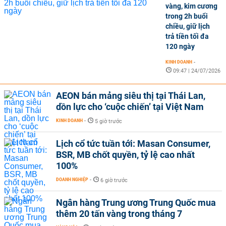
vàng, kim cương
trong 2h buổi
chiều, giữ lịch
trả tiền tối đa
120 ngày
KINH DOANH
-
09:47 | 24/07/2026
AEON bán mảng siêu thị tại Thái Lan,
dồn lực cho ‘cuộc chiến’ tại Việt Nam
KINH DOANH
-
5 giờ trước
Lịch cổ tức tuần tới: Masan Consumer,
BSR, MB chốt quyền, tỷ lệ cao nhất
100%
DOANH NGHIỆP
-
6 giờ trước
Ngân hàng Trung ương Trung Quốc mua
thêm 20 tấn vàng trong tháng 7