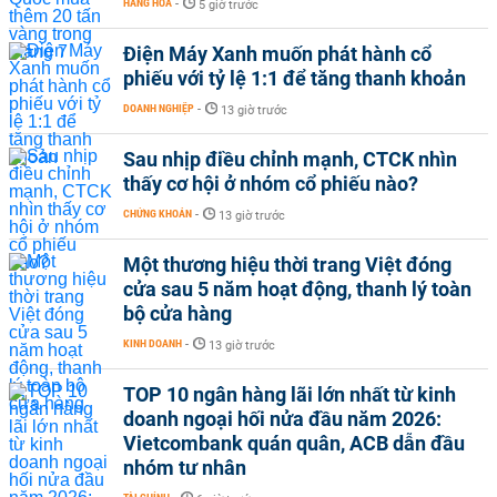
HÀNG HÓA
-
5 giờ trước
Điện Máy Xanh muốn phát hành cổ
phiếu với tỷ lệ 1:1 để tăng thanh khoản
DOANH NGHIỆP
-
13 giờ trước
Sau nhịp điều chỉnh mạnh, CTCK nhìn
thấy cơ hội ở nhóm cổ phiếu nào?
CHỨNG KHOÁN
-
13 giờ trước
Một thương hiệu thời trang Việt đóng
cửa sau 5 năm hoạt động, thanh lý toàn
bộ cửa hàng
KINH DOANH
-
13 giờ trước
TOP 10 ngân hàng lãi lớn nhất từ kinh
doanh ngoại hối nửa đầu năm 2026:
Vietcombank quán quân, ACB dẫn đầu
nhóm tư nhân