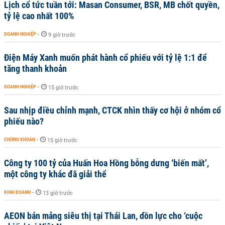
Lịch cổ tức tuần tới: Masan Consumer, BSR, MB chốt quyền,
tỷ lệ cao nhất 100%
DOANH NGHIỆP
-
9 giờ trước
Điện Máy Xanh muốn phát hành cổ phiếu với tỷ lệ 1:1 để
tăng thanh khoản
DOANH NGHIỆP
-
15 giờ trước
Sau nhịp điều chỉnh mạnh, CTCK nhìn thấy cơ hội ở nhóm cổ
phiếu nào?
CHỨNG KHOÁN
-
15 giờ trước
Công ty 100 tỷ của Huấn Hoa Hồng bỗng dưng ‘biến mất’,
một công ty khác đã giải thể
KINH DOANH
-
13 giờ trước
AEON bán mảng siêu thị tại Thái Lan, dồn lực cho ‘cuộc