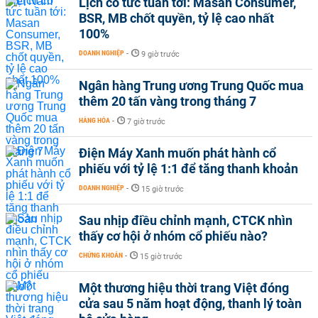
Lịch cổ tức tuần tới: Masan Consumer,
BSR, MB chốt quyền, tỷ lệ cao nhất
100%
DOANH NGHIỆP
-
9 giờ trước
Ngân hàng Trung ương Trung Quốc mua
thêm 20 tấn vàng trong tháng 7
HÀNG HÓA
-
7 giờ trước
Điện Máy Xanh muốn phát hành cổ
phiếu với tỷ lệ 1:1 để tăng thanh khoản
DOANH NGHIỆP
-
15 giờ trước
Sau nhịp điều chỉnh mạnh, CTCK nhìn
thấy cơ hội ở nhóm cổ phiếu nào?
CHỨNG KHOÁN
-
15 giờ trước
Một thương hiệu thời trang Việt đóng
cửa sau 5 năm hoạt động, thanh lý toàn