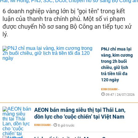
6 doanh nghiệp vàng lớn bị "gọi tên" trong kết
luận của thanh tra chính phủ. Một số vi phạm
được chuyển hồ sơ sang Bộ Công an tiếp tục xử
lý.
PNJ chỉ mua lại
vàng, kim cương
trong 2h buổi
chiều, giữ lịch
trả tiền tối đa
120 ngày
KINH DOANH
-
09:47 | 24/07/2026
AEON bán mảng siêu thị tại Thái Lan,
dồn lực cho ‘cuộc chiến’ tại Việt Nam
KINH DOANH
-
8 giờ trước