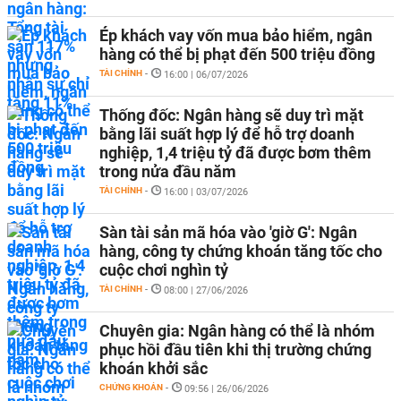
Ép khách vay vốn mua bảo hiểm, ngân
hàng có thể bị phạt đến 500 triệu đồng
TÀI CHÍNH
-
16:00 | 06/07/2026
Thống đốc: Ngân hàng sẽ duy trì mặt
bằng lãi suất hợp lý để hỗ trợ doanh
nghiệp, 1,4 triệu tỷ đã được bơm thêm
trong nửa đầu năm
TÀI CHÍNH
-
16:00 | 03/07/2026
Sàn tài sản mã hóa vào 'giờ G': Ngân
hàng, công ty chứng khoán tăng tốc cho
cuộc chơi nghìn tỷ
TÀI CHÍNH
-
08:00 | 27/06/2026
Chuyên gia: Ngân hàng có thể là nhóm
phục hồi đầu tiên khi thị trường chứng
khoán khởi sắc
CHỨNG KHOÁN
-
09:56 | 26/06/2026