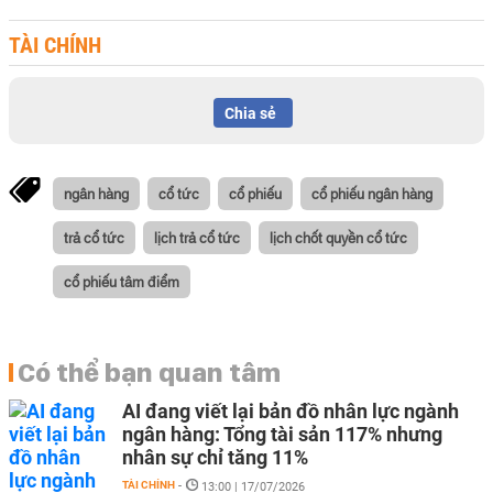
TÀI CHÍNH
Chia sẻ
ngân hàng
cổ tức
cổ phiếu
cổ phiếu ngân hàng
trả cổ tức
lịch trả cổ tức
lịch chốt quyền cổ tức
cổ phiếu tâm điểm
Có thể bạn quan tâm
AI đang viết lại bản đồ nhân lực ngành
ngân hàng: Tổng tài sản 117% nhưng
nhân sự chỉ tăng 11%
TÀI CHÍNH
-
13:00 | 17/07/2026