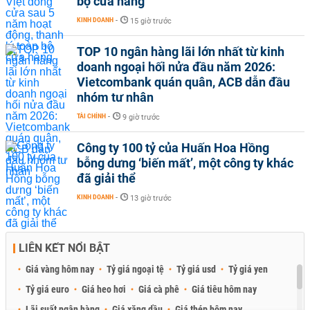
bộ cửa hàng
KINH DOANH
-
15 giờ trước
TOP 10 ngân hàng lãi lớn nhất từ kinh
doanh ngoại hối nửa đầu năm 2026:
Vietcombank quán quân, ACB dẫn đầu
nhóm tư nhân
TÀI CHÍNH
-
9 giờ trước
Công ty 100 tỷ của Huấn Hoa Hồng
bỗng dưng ‘biến mất’, một công ty khác
đã giải thể
KINH DOANH
-
13 giờ trước
LIÊN KẾT NỔI BẬT
Giá vàng hôm nay
Tỷ giá ngoại tệ
Tỷ giá usd
Tỷ giá yen
Tỷ giá euro
Giá heo hơi
Giá cà phê
Giá tiêu hôm nay
Lãi suất ngân hàng
Giá xăng dầu
Giá thép hôm nay