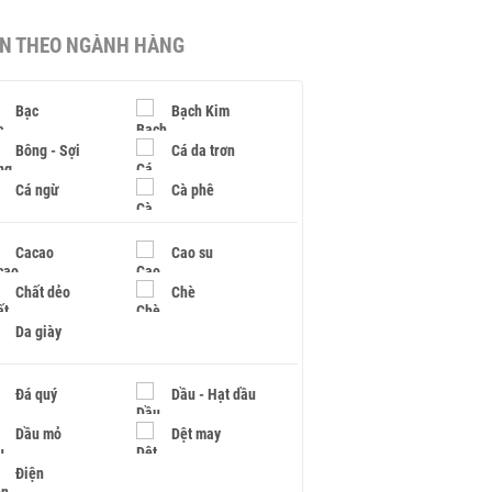
IN THEO NGÀNH HÀNG
Bạc
Bạch Kim
Bông - Sợi
Cá da trơn
Cá ngừ
Cà phê
Cacao
Cao su
Chất dẻo
Chè
Da giày
Đá quý
Dầu - Hạt dầu
Dầu mỏ
Dệt may
Điện