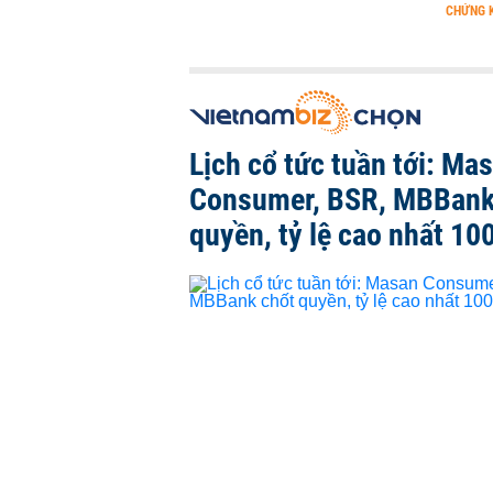
CHỨNG 
Lịch cổ tức tuần tới: Ma
Consumer, BSR, MBBank
quyền, tỷ lệ cao nhất 10