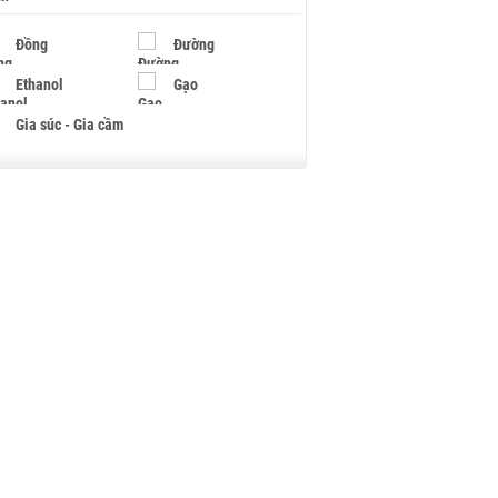
Đồng
Đường
Ethanol
Gạo
Gia súc - Gia cầm
Giấy
Gỗ
Hạt điều
Hồ tiêu - Hạt tiêu
Khí đốt
Kim loại khác
Mắc ca
Muối
Ngũ cốc
Nhựa - Hạt nhựa
Palladium
Phân bón