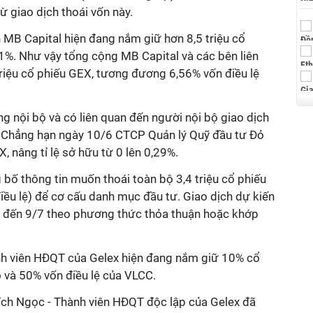
từ giao dịch thoái vốn này.
 MB Capital hiện đang nắm giữ hơn 8,5 triệu cổ
,1%. Như vậy tổng cộng MB Capital và các bên liên
riệu cổ phiếu GEX, tương đương 6,56% vốn điều lệ
ng nội bộ và có liên quan đến người nội bộ giao dịch
. Chẳng hạn ngày 10/6 CTCP Quản lý Quỹ đầu tư Đỏ
, nâng tỉ lệ sở hữu từ 0 lên 0,29%.
bố thông tin muốn thoái toàn bộ 3,4 triệu cổ phiếu
ều lệ) để cơ cấu danh mục đầu tư. Giao dịch dự kiến
6 đến 9/7 theo phương thức thỏa thuận hoặc khớp
nh viên HĐQT của Gelex hiện đang nắm giữ 10% cổ
 và 50% vốn điều lệ của VLCC.
Bích Ngọc - Thành viên HĐQT độc lập của Gelex đã