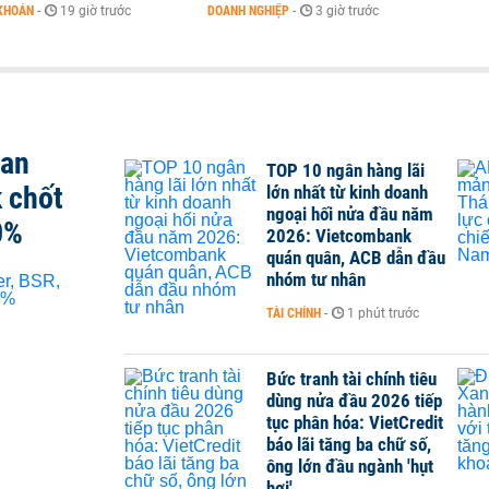
KHOÁN
-
19 giờ trước
DOANH NGHIỆP
-
3 giờ trước
san
TOP 10 ngân hàng lãi
 chốt
lớn nhất từ kinh doanh
ngoại hối nửa đầu năm
0%
2026: Vietcombank
quán quân, ACB dẫn đầu
nhóm tư nhân
TÀI CHÍNH
-
1 phút trước
Bức tranh tài chính tiêu
dùng nửa đầu 2026 tiếp
tục phân hóa: VietCredit
báo lãi tăng ba chữ số,
ông lớn đầu ngành 'hụt
hơi'