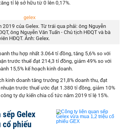
ng tỉ lệ sở hữu từ 0 lên 0,17%.
n 2019 của Gelex. Từ trái qua phải: ông Nguyễn
HĐQT, ông Nguyễn Văn Tuấn - Chủ tịch HĐQT và bà
viên HĐQT. Ảnh: Gelex.
oanh thu hợp nhất 3.064 tỉ đồng, tăng 5,6% so với
huận trước thuế đạt 214,3 tỉ đồng, giảm 49% so với
hành 15,5% kế hoạch kinh doanh.
h kinh doanh tăng trưởng 21,8% doanh thu, đạt
ợi nhuận trước thuế ước đạt 1.380 tỉ đồng, giảm 10%
ông ty dự kiến chia cổ tức năm 2019 tỉ lệ 15%.
n sếp Gelex
u cổ phiếu