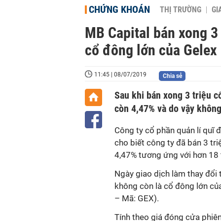
CHỨNG KHOÁN
THỊ TRƯỜNG
GI
MB Capital bán xong 3 
cổ đông lớn của Gelex
11:45 | 08/07/2019
Chia sẻ
Sau khi bán xong 3 triệu c
còn 4,47% và do vậy không
Công ty cổ phần quản lí quĩ 
cho biết công ty đã bán 3 tr
4,47% tương ứng với hơn 18 t
Ngày giao dịch làm thay đổi 
không còn là cổ đông lớn của
– Mã: GEX).
Tính theo giá đóng cửa phiê