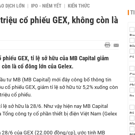
AO DỊCH LỚN
IPO - NIÊM YẾT
KIẾN THỨC
T
triệu cổ phiếu GEX, không còn là
ổ phiếu GEX, tỉ lệ sở hữu của MB Capital giảm
 còn là cổ đông lớn của Gelex.
đầu tư MB (MB Capital) mới đây công bố thông tin
iệu cổ phiếu GEX, giảm tỉ lệ sở hữu từ 5,2% xuống còn
riệu cổ phiếu.
tỉ lệ sở hữu là 28/6. Như vậy hiện nay MB Capital
 Tổng công ty cổ phần thiết bị điện Việt Nam (Gelex
n 28/6 của GEX (22.000 đồng/cp), ước tính MB