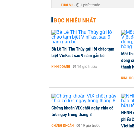
THỜI SỰ
-
1 phút trước
ĐỌC NHIỀU NHẤT
Bà Lê Thị Thu Thủy gửi lời chào tạm
Một thư
biệt VinFast sau 9 năm gắn bó
đóng c
thanh l
KINH DOANH
-
16 giờ trước
KINH D
Chứng khoán VIX chốt ngày chia cổ
NHNN c
tức ngay trong tháng 8
phiếu 
Vietin
CHỨNG KHOÁN
-
19 giờ trước