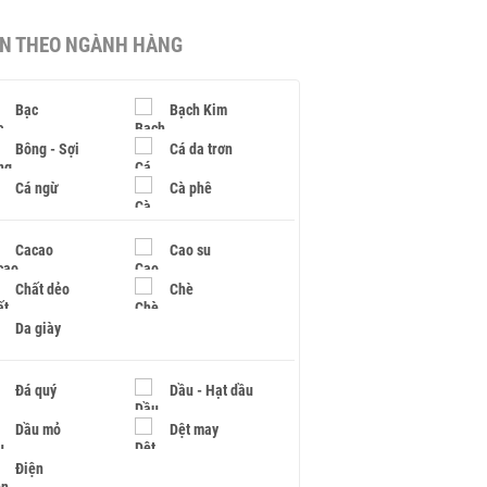
IN THEO NGÀNH HÀNG
Bạc
Bạch Kim
Bông - Sợi
Cá da trơn
Cá ngừ
Cà phê
Cacao
Cao su
Chất dẻo
Chè
Da giày
Đá quý
Dầu - Hạt dầu
Dầu mỏ
Dệt may
Điện