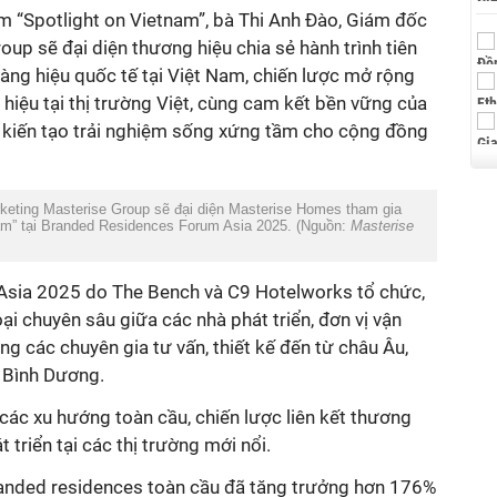
ểm “Spotlight on Vietnam”, bà Thi Anh Đào, Giám đốc
up sẽ đại diện thương hiệu chia sẻ hành trình tiên
àng hiệu quốc tế tại Việt Nam, chiến lược mở rộng
hiệu tại thị trường Việt, cùng cam kết bền vững của
 kiến tạo trải nghiệm sống xứng tầm cho cộng đồng
keting Masterise Group sẽ đại diện Masterise Homes tham gia
tnam” tại Branded Residences Forum Asia 2025. (Nguồn:
Masterise
sia 2025 do The Bench và C9 Hotelworks tổ chức,
i chuyên sâu giữa các nhà phát triển, đơn vị vận
ng các chuyên gia tư vấn, thiết kế đến từ châu Âu,
 Bình Dương.
 các xu hướng toàn cầu, chiến lược liên kết thương
 triển tại các thị trường mới nổi.
randed residences toàn cầu đã tăng trưởng hơn 176%