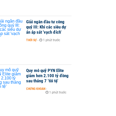
Giải ngân đầu tư công
quý III: Khi các siêu dự
án áp sát 'vạch đích'
THỜI SỰ
-
1 phút trước
Quy mô quỹ PYN Elite
giảm hơn 2.100 tỷ đồng
sau tháng 7 ‘tồi tệ’
CHỨNG KHOÁN
-
1 phút trước