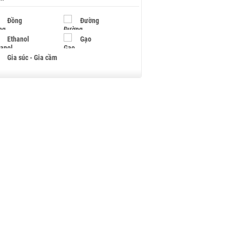
Đồng
Đường
Ethanol
Gạo
Gia súc - Gia cầm
Giấy
Gỗ
Hạt điều
Hồ tiêu - Hạt tiêu
Khí đốt
Kim loại khác
Mắc ca
Muối
Ngũ cốc
Nhựa - Hạt nhựa
Palladium
Phân bón