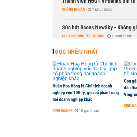
Thành viên HĐQT VPBankS xin từ
CHỨNG KHOÁN
-
1 phút trước
Sức hút Bcons NewSky - Không gia
CHUYỂN ĐỘNG THỊ TRƯỜNG
-
1 phút trước
ĐỌC NHIỀU NHẤT
Chủ show 'Anh trai vượt ngàn chông
KINH DOANH
-
1 phút trước
Trào lưu dùng AI giao dịch chứng 
Con gá
Huấn Hoa Hồng là Chủ tịch doanh
đầu tha
QUỐC TẾ
-
1 phút trước
nghiệp vốn 100 tỷ, góp cổ phần trong
Vingro
hai doanh nghiệp khác
KINH D
Việt Nam muốn phát triển quỹ hưu 
KINH DOANH
-
10 giờ trước
hạn và kinh nghiệm từ Malaysia
QUỐC TẾ
-
1 phút trước