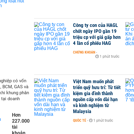
Công ty con của HAGL
chốt ngày IPO gần 19
triệu cp với giá gấp hơn
4 lần cổ phiếu HAG
CHỨNG KHOÁN
-
1 phút trước
nghiệp có vốn
Việt Nam muốn phát
M, BCM, GAS và
triển quỹ hưu trí: Từ tiết
 khi khung phân
kiệm gia đình thành
 tại doanh
nguồn cấp vốn dài hạn
và kinh nghiệm từ
Malaysia
Hơn
227.000
QUỐC TẾ
-
1 phút trước
tài
khoản