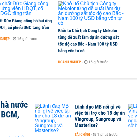
ất Đức Giang công bố hai ứng
ĐQT, cổ phiếu DGC tăng trần
Khởi tố Chủ tịch Công ty Mekolor
từng đề xuất làm dự án đường sắt
NGHIỆP
-
16 giờ trước
tốc độ cao Bắc - Nam 100 tỷ USD
bằng vốn tự có
DOANH NGHIỆP
-
15 giờ trước
Nhà nước
Lãnh đạo MB nói gì về
, BCM,
việc tài trợ cho 18 dự án
Vingroup, Sungroup và
Masterise?
TÀI CHÍNH
-
1 phút trước