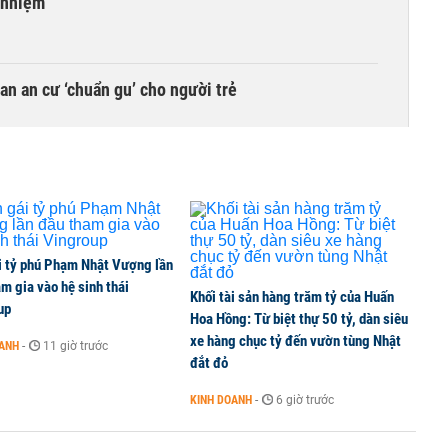
 nhiệm
n an cư ‘chuẩn gu’ cho người trẻ
 gai' liên tiếp giải thế công ty con
khoán: Cơ hội vươn tầm 'cá mập' hay cái bẫy thua lỗ?
i tỷ phú Phạm Nhật Vượng lần
m gia vào hệ sinh thái
Khối tài sản hàng trăm tỷ của Huấn
up
Hoa Hồng: Từ biệt thự 50 tỷ, dàn siêu
xe hàng chục tỷ đến vườn tùng Nhật
OANH
-
11 giờ trước
trí: Từ tiết kiệm gia đình thành nguồn cấp vốn dài
đắt đỏ
KINH DOANH
-
6 giờ trước