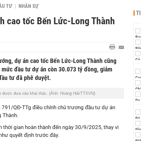
ẦU TƯ
NHÂN SỰ
T
ành cao tốc Bến Lức-Long Thành
ướng, dự án cao tốc Bến Lức-Long Thành cũng
 mức đầu tư dự án còn 30.073 tỷ đồng, giảm
đầu tư đã phê duyệt.
h được đưa vào khai thác. (Ảnh:
Hoàng Hải/TTXVN).
 791/QĐ-TTg điều chỉnh chủ trương đầu tư dự án
 Thành.
h thời gian hoàn thành đến ngày 30/9/2025, thay vì
hư quyết định trước đây.