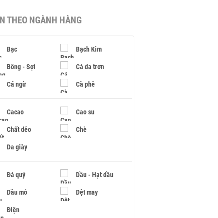
IN THEO NGÀNH HÀNG
Bạc
Bạch Kim
Bông - Sợi
Cá da trơn
Cá ngừ
Cà phê
Cacao
Cao su
Chất dẻo
Chè
Da giày
Đá quý
Dầu - Hạt dầu
Dầu mỏ
Dệt may
Điện