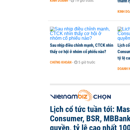
thanh l
KINH DOANH
-
19 giờ trước
KINH D
Sau nhịp điều chỉnh mạnh, CTCK nhìn
Lịch cổ
thấy cơ hội ở nhóm cổ phiếu nào?
Consum
tỷ lệ c
CHỨNG KHOÁN
-
5 giờ trước
DOANH 
Lịch cổ tức tuần tới: Ma
Consumer, BSR, MBBank
quyền, tỷ lệ cao nhất 10