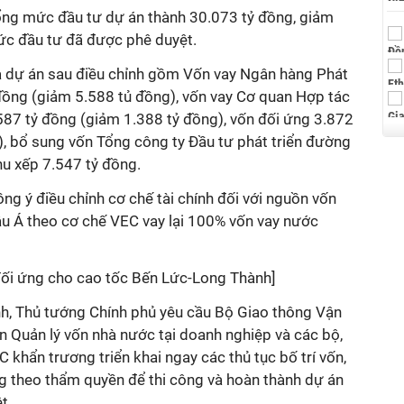
tổng mức đầu tư dự án thành 30.073 tỷ đồng, giảm
ức đầu tư đã được phê duyệt.
a dự án sau điều chỉnh gồm Vốn vay Ngân hàng Phát
 đồng (giảm 5.588 tủ đồng), vốn vay Cơ quan Hợp tác
587 tỷ đồng (giảm 1.388 tỷ đồng), vốn đối ứng 3.872
), bổ sung vốn Tổng công ty Đầu tư phát triển đường
hu xếp 7.547 tỷ đồng.
g ý điều chỉnh cơ chế tài chính đối với nguồn vốn
âu Á theo cơ chế VEC vay lại 100% vốn vay nước
 đối ứng cho cao tốc Bến Lức-Long Thành]
h, Thủ tướng Chính phủ yêu cầu Bộ Giao thông Vận
ban Quản lý vốn nhà nước tại doanh nghiệp và các bộ,
 khẩn trương triển khai ngay các thủ tục bố trí vốn,
ng theo thẩm quyền để thi công và hoàn thành dự án
t.