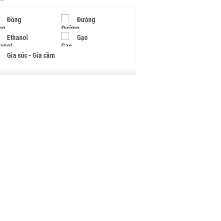
Đồng
Đường
Ethanol
Gạo
Gia súc - Gia cầm
Giấy
Gỗ
Hạt điều
Hồ tiêu - Hạt tiêu
Khí đốt
Kim loại khác
Mắc ca
Muối
Ngũ cốc
Nhựa - Hạt nhựa
Palladium
Phân bón