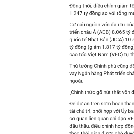
Đồng thời, điều chỉnh giảm 
1.247 tỷ đồng so với tổng m
Cơ cấu nguồn vốn đầu tư củ
triển châu Á (ADB) 8.065 tỷ
quốc tế Nhật Bản (JICA) 10.
tỷ đồng (giảm 1.817 tỷ đồng
cao tốc Việt Nam (VEC) tự t
Thủ tướng Chính phủ cũng đồn
vay Ngân hàng Phát triển ch
ngoài.
[Chính thức gỡ nút thắt vốn
Để dự án trên sớm hoàn thàn
tải chủ trì, phối hợp với Ủy 
cơ quan liên quan chỉ đạo VEC
đấu thầu, điều chỉnh hợp đồ
theo thời gian được phê duyệ