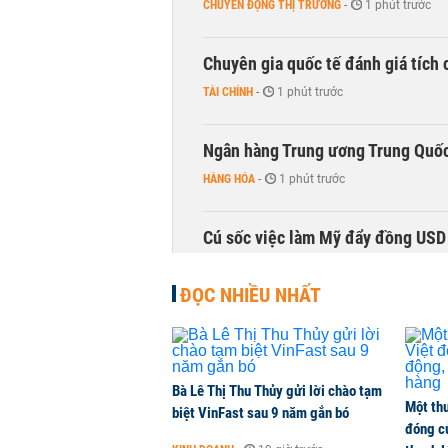
CHUYỂN ĐỘNG THỊ TRƯỜNG
-
1 phút trước
Chuyên gia quốc tế đánh giá tích 
TÀI CHÍNH
-
1 phút trước
Ngân hàng Trung ương Trung Quốc
HÀNG HÓA
-
1 phút trước
Cú sốc việc làm Mỹ đẩy đồng USD
TÀI CHÍNH
-
1 phút trước
ĐỌC NHIỀU NHẤT
Bà Lê Thị Thu Thủy gửi lời chào tạm
Một thư
biệt VinFast sau 9 năm gắn bó
đóng c