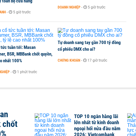
ý toàn bộ cửa hàng
DOANH NGHIỆP
-
5 giờ trước
OANH
-
5 giờ trước
Tự doanh sang tay gần 700 tỷ đồng
 tức tuần tới: Masan
cổ phiếu DMX cho ai?
er, BSR, MBBank chốt quyền,
ao nhất 100%
CHỨNG KHOÁN
-
17 giờ trước
NGHIỆP
-
1 phút trước
san
TOP 10 ngân hàng lãi
 chốt
lớn nhất từ kinh doanh
ngoại hối nửa đầu năm
0%
2026: Vietcombank