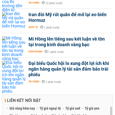
TÀI CHÍNH
-
12 phút trước
Iran đòi Mỹ rút quân để mở lại eo biển
Hormuz
QUỐC TẾ
-
1 phút trước
Mi Hồng lên tiếng sau kết luận về tồn
tại trong kinh doanh vàng bạc
KINH DOANH
-
1 phút trước
Đại biểu Quốc hội lo xung đột lợi ích khi
ngân hàng quản lý tài sản đảm bảo trái
phiếu
TÀI CHÍNH
-
1 phút trước
LIÊN KẾT NỔI BẬT
Giá vàng hôm nay
Tỷ giá ngoại tệ
Tỷ giá usd
Tỷ giá yen