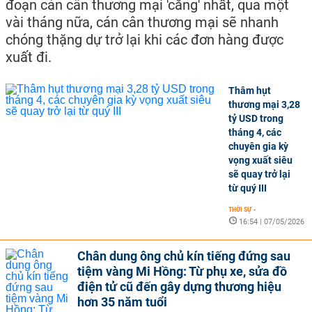
đoạn cán cân thương mại 'căng' nhất, qua một
vài tháng nữa, cán cân thương mại sẽ nhanh
chóng thặng dự trở lại khi các đơn hàng được
xuất đi.
Thâm hụt
thương mại 3,28
tỷ USD trong
tháng 4, các
chuyên gia kỳ
vọng xuất siêu
sẽ quay trở lại
từ quý III
THỜI SỰ
-
16:54 | 07/05/2026
Chân dung ông chủ kín tiếng đứng sau
tiệm vàng Mi Hồng: Từ phụ xe, sửa đồ
điện tử cũ đến gây dựng thương hiệu
hơn 35 năm tuổi