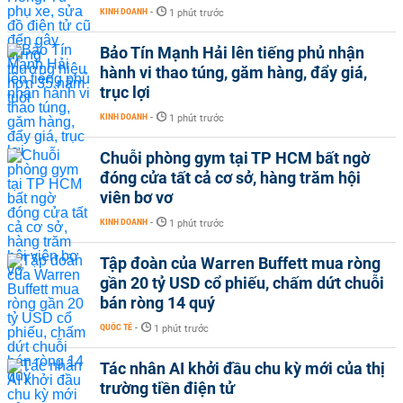
KINH DOANH
-
1 phút trước
Bảo Tín Mạnh Hải lên tiếng phủ nhận
hành vi thao túng, găm hàng, đẩy giá,
trục lợi
KINH DOANH
-
1 phút trước
Chuỗi phòng gym tại TP HCM bất ngờ
đóng cửa tất cả cơ sở, hàng trăm hội
viên bơ vơ
KINH DOANH
-
1 phút trước
Tập đoàn của Warren Buffett mua ròng
gần 20 tỷ USD cổ phiếu, chấm dứt chuỗi
bán ròng 14 quý
QUỐC TẾ
-
1 phút trước
Tác nhân AI khởi đầu chu kỳ mới của thị
trường tiền điện tử