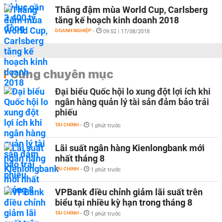
Thắng đậm mùa World Cup, Carlsberg
tăng kế hoạch kinh doanh 2018
DOANH NGHIỆP
-
09:52 | 17/08/2018
Cùng chuyên mục
Đại biểu Quốc hội lo xung đột lợi ích khi
ngân hàng quản lý tài sản đảm bảo trái
phiếu
TÀI CHÍNH
-
1 phút trước
Lãi suất ngân hàng Kienlongbank mới
nhất tháng 8
TÀI CHÍNH
-
1 phút trước
VPBank điều chỉnh giảm lãi suất trên
biểu tại nhiều kỳ hạn trong tháng 8
TÀI CHÍNH
-
1 phút trước