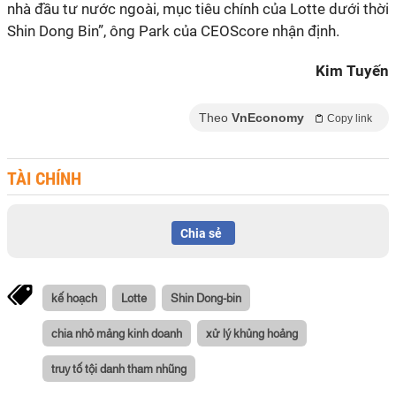
nhà đầu tư nước ngoài, mục tiêu chính của Lotte dưới thời
Shin Dong Bin”, ông Park của CEOScore nhận định.
Kim Tuyến
Theo
VnEconomy
Copy link
TÀI CHÍNH
Chia sẻ
kế hoạch
Lotte
Shin Dong-bin
chia nhỏ mảng kinh doanh
xử lý khủng hoảng
truy tố tội danh tham nhũng