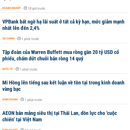
DOANH NGHIỆP
-
18 giờ trước
VPBank bất ngờ hạ lãi suất ở tất cả kỳ hạn, mức giảm mạnh
nhất lên đến 2,4%
TÀI CHÍNH
-
1 phút trước
Tập đoàn của Warren Buffett mua ròng gần 20 tỷ USD cổ
phiếu, chấm dứt chuỗi bán ròng 14 quý
QUỐC TẾ
-
1 phút trước
Mi Hồng lên tiếng sau kết luận về tồn tại trong kinh doanh
vàng bạc
KINH DOANH
-
1 phút trước
AEON bán mảng siêu thị tại Thái Lan, dồn lực cho ‘cuộc
chiến’ tại Việt Nam
KINH DOANH