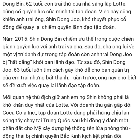
Dong Bin, 62 tuổi, con trai thứ của nhà sáng lập Lotte,
củng cố quyền lực của mình tại tập đoàn. Việc này cũng
khiến anh trai ông, Shin Dong Joo, khó thuyết phục cổ
đông để quay lại chiếm quyền lãnh đạo tập đoàn.
Năm 2015, Shin Dong Bin chiếm ưu thế trong cuộc chiến
giành quyền lực với anh trai và cha. Sau đó, cha ông lui về
một vị trí danh dự trong tập đoàn còn anh trai Dong Joo
bị “hất cẳng” khỏi ban lãnh đạo. Từ sau đó, Shin Dong
Joo, 63 tuổi, luôn tìm cách gây khó dễ cho ban quản trị
của em trai nhưng bất thành. Tuần trước, ông này cho biết
sẽ đề xuất việc quay lại lãnh đạo tập đoàn.
Mối quan hệ thù địch giữ anh em họ Shin không phải là
khó khăn duy nhất của Lotte. Với doanh thu gần gấp đôi
Coca Cola Inc., tập đoàn Lotte đang phải hứng chịu làn
sóng tẩy chay tại Trung Quốc sau khi đồng ý dành một
phần đất cho Mỹ xây dựng hệ thống tên lửa phòng thủ -
động thái bị chính quyền Bắc Kinh kịch liệt phản đối.