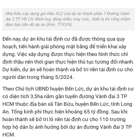
Nhà thầu xây dựng gói thầu XL2 của dự án thành phần 7 Đường Vành
đai 3 TP Hồ Chí Minh huy động nhiều máy móc, thiết bị thi công nhằm
đảm bảo tiến độ dự án (Ảnh: TTXVN).
Đến nay, dự án khu tái định cư đã được thông qua quy
hoạch, tiến hành giải phóng mặt bằng để triển khai xây
dựng. Việc xây dựng được thực hiện theo hình thức chỉ
định thầu nên thời gian thực hiện thủ tục tương đối nhanh.
Dự kiến, dự án sẽ hoàn thành và bố trí nền tái định cư cho
người dân trong tháng 5/2024.
Theo Chủ tịch UBND huyện Bến Lức, dự án khu tái định cư
có diện tích 3,5ha nằm gần tuyến đường Vành đai 3 TP
HCM thuộc địa bàn xã Tân Bửu, huyện Bến Lức, tỉnh Long
An. Tổng kinh phí thực hiện khoảng 65 tỷ đồng. Sau khi
hoàn thành sẽ bố trí lô nền tái định cư cho 110 trường
hợp hộ dân bị ảnh hưởng bởi dự án đường Vành đai 3 TP
HCM.