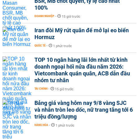
BSR, MB chốt quyền, tỷ lệ cao nhất
100%
DOANH NGHIỆP
-
15 giờ trước
Iran đòi Mỹ rút quân để mở lại eo biển
Hormuz
QUỐC TẾ
-
1 phút trước
TOP 10 ngân hàng lãi lớn nhất từ kinh
doanh ngoại hối nửa đầu năm 2026:
Vietcombank quán quân, ACB dẫn đầu
nhóm tư nhân
TÀI CHÍNH
-
15 giờ trước
Bảng giá vàng hôm nay 9/8 vàng SJC
và nhẫn tròn leo dốc, nữ trang tăng tới 6
triệu đồng/lượng
HÀNG HÓA
-
1 phút trước