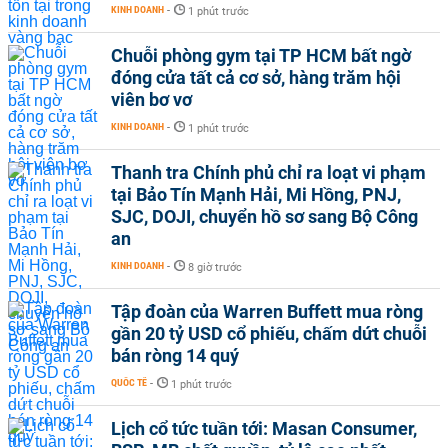
KINH DOANH
-
1 phút trước
Chuỗi phòng gym tại TP HCM bất ngờ
đóng cửa tất cả cơ sở, hàng trăm hội
viên bơ vơ
KINH DOANH
-
1 phút trước
Thanh tra Chính phủ chỉ ra loạt vi phạm
tại Bảo Tín Mạnh Hải, Mi Hồng, PNJ,
SJC, DOJI, chuyển hồ sơ sang Bộ Công
an
KINH DOANH
-
8 giờ trước
Tập đoàn của Warren Buffett mua ròng
gần 20 tỷ USD cổ phiếu, chấm dứt chuỗi
bán ròng 14 quý
QUỐC TẾ
-
1 phút trước
Lịch cổ tức tuần tới: Masan Consumer,