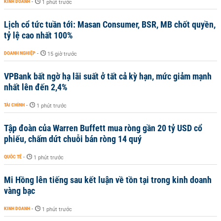
KINH DOANH
-
1 phút trước
Lịch cổ tức tuần tới: Masan Consumer, BSR, MB chốt quyền,
tỷ lệ cao nhất 100%
DOANH NGHIỆP
-
15 giờ trước
VPBank bất ngờ hạ lãi suất ở tất cả kỳ hạn, mức giảm mạnh
nhất lên đến 2,4%
TÀI CHÍNH
-
1 phút trước
Tập đoàn của Warren Buffett mua ròng gần 20 tỷ USD cổ
phiếu, chấm dứt chuỗi bán ròng 14 quý
QUỐC TẾ
-
1 phút trước
Mi Hồng lên tiếng sau kết luận về tồn tại trong kinh doanh
vàng bạc
KINH DOANH
-
1 phút trước