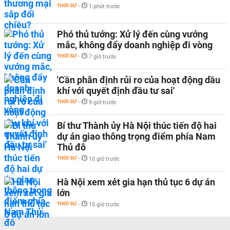
THỜI SỰ
-
1 phút trước
Phó thủ tướng: Xử lý đến cùng vướng
mắc, không đẩy doanh nghiệp đi vòng
THỜI SỰ
-
7 giờ trước
'Cần phân định rủi ro của hoạt động dầu
khí với quyết định đầu tư sai'
THỜI SỰ
-
9 giờ trước
Bí thư Thành ủy Hà Nội thúc tiến độ hai
dự án giao thông trọng điểm phía Nam
Thủ đô
THỜI SỰ
-
10 giờ trước
Hà Nội xem xét gia hạn thủ tục 6 dự án
lớn
THỜI SỰ
-
15 giờ trước