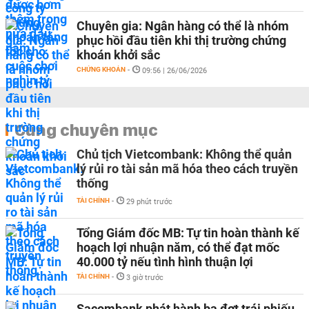
Chuyên gia: Ngân hàng có thể là nhóm
phục hồi đầu tiên khi thị trường chứng
khoán khởi sắc
CHỨNG KHOÁN
-
09:56 | 26/06/2026
Cùng chuyên mục
Chủ tịch Vietcombank: Không thể quản
lý rủi ro tài sản mã hóa theo cách truyền
thống
TÀI CHÍNH
-
29 phút trước
Tổng Giám đốc MB: Tự tin hoàn thành kế
hoạch lợi nhuận năm, có thể đạt mốc
40.000 tỷ nếu tình hình thuận lợi
TÀI CHÍNH
-
3 giờ trước
Sacombank phát hành ba đợt trái phiếu