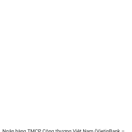
Ngân hàng TMCP Công thương Việt Nam (VietinBank –