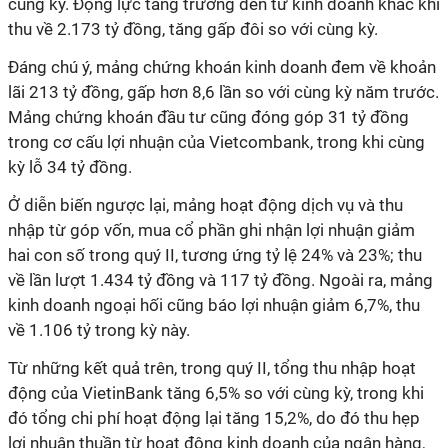
cùng kỳ. Động lực tăng trưởng đến từ kinh doanh khác khi
thu về 2.173 tỷ đồng, tăng gấp đôi so với cùng kỳ.
Đáng chú ý, mảng chứng khoán kinh doanh đem về khoản
lãi 213 tỷ đồng, gấp hơn 8,6 lần so với cùng kỳ năm trước.
Mảng chứng khoán đầu tư cũng đóng góp 31 tỷ đồng
trong cơ cấu lợi nhuận của Vietcombank, trong khi cùng
kỳ lỗ 34 tỷ đồng.
Ở diễn biến ngược lại, mảng hoạt động dịch vụ và thu
nhập từ góp vốn, mua cổ phần ghi nhận lợi nhuận giảm
hai con số trong quý II, tương ứng tỷ lệ 24% và 23%; thu
về lần lượt 1.434 tỷ đồng và 117 tỷ đồng. Ngoài ra, mảng
kinh doanh ngoại hối cũng báo lợi nhuận giảm 6,7%, thu
về 1.106 tỷ trong kỳ này.
Từ những kết quả trên, trong quý II, tổng thu nhập hoạt
động của VietinBank tăng 6,5% so với cùng kỳ, trong khi
đó tổng chi phí hoạt động lại tăng 15,2%, do đó thu hẹp
lợi nhuận thuần từ hoạt động kinh doanh của ngân hàng,