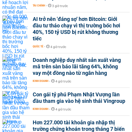
TÀI CHÍNH
-
3 giờ trước
AI trở nên 'đáng sợ' hơn Bitcoin: Giới
đầu tư tháo chạy vì thị trường bốc hơi
40%, 150 tỷ USD bị rút không thương
tiếc
QUỐC TẾ
-
4 giờ trước
Doanh nghiệp duy nhất sản xuất vàng
mã trên sàn báo lãi tăng 64%, không
vay một đồng nào từ ngân hàng
KINH DOANH
-
4 giờ trước
Con gái tỷ phú Phạm Nhật Vượng lần
đầu tham gia vào hệ sinh thái Vingroup
KINH DOANH
-
4 giờ trước
Hơn 227.000 tài khoản gia nhập thị
trường chứng khoán trong tháng 7 biến