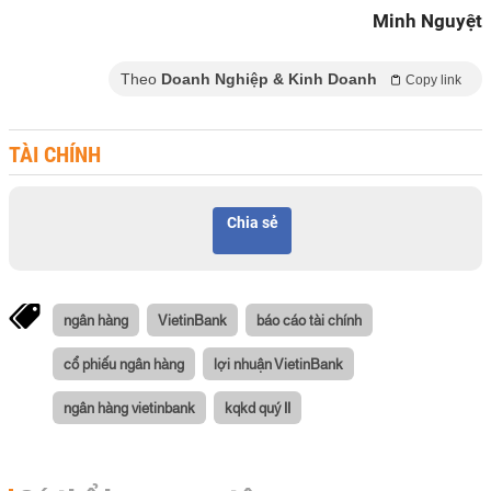
Minh Nguyệt
Theo
Doanh Nghiệp & Kinh Doanh
Copy link
TÀI CHÍNH
Chia sẻ
ngân hàng
VietinBank
báo cáo tài chính
cổ phiếu ngân hàng
lợi nhuận VietinBank
ngân hàng vietinbank
kqkd quý II