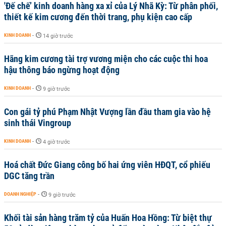
'Đế chế’ kinh doanh hàng xa xỉ của Lý Nhã Kỳ: Từ phân phối,
thiết kế kim cương đến thời trang, phụ kiện cao cấp
KINH DOANH
-
14 giờ trước
Hãng kim cương tài trợ vương miện cho các cuộc thi hoa
hậu thông báo ngừng hoạt động
KINH DOANH
-
9 giờ trước
Con gái tỷ phú Phạm Nhật Vượng lần đầu tham gia vào hệ
sinh thái Vingroup
KINH DOANH
-
4 giờ trước
Hoá chất Đức Giang công bố hai ứng viên HĐQT, cổ phiếu
DGC tăng trần
DOANH NGHIỆP
-
9 giờ trước
Khối tài sản hàng trăm tỷ của Huấn Hoa Hồng: Từ biệt thự