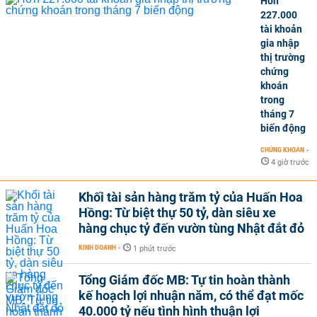
Hơn
227.000
tài khoản
gia nhập
thị trường
chứng
khoán
trong
tháng 7
biến động
CHỨNG KHOÁN
-
4 giờ trước
Khối tài sản hàng trăm tỷ của Huấn Hoa
Hồng: Từ biệt thự 50 tỷ, dàn siêu xe
hàng chục tỷ đến vườn tùng Nhật đắt đỏ
KINH DOANH
-
1 phút trước
Tổng Giám đốc MB: Tự tin hoàn thành
kế hoạch lợi nhuận năm, có thể đạt mốc
40.000 tỷ nếu tình hình thuận lợi