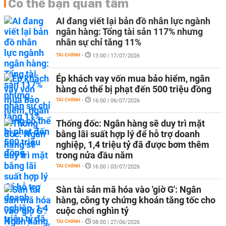
Có thể bạn quan tâm
AI đang viết lại bản đồ nhân lực ngành
ngân hàng: Tổng tài sản 117% nhưng
nhân sự chỉ tăng 11%
TÀI CHÍNH
-
13:00 | 17/07/2026
Ép khách vay vốn mua bảo hiểm, ngân
hàng có thể bị phạt đến 500 triệu đồng
TÀI CHÍNH
-
16:00 | 06/07/2026
Thống đốc: Ngân hàng sẽ duy trì mặt
bằng lãi suất hợp lý để hỗ trợ doanh
nghiệp, 1,4 triệu tỷ đã được bơm thêm
trong nửa đầu năm
TÀI CHÍNH
-
16:00 | 03/07/2026
Sàn tài sản mã hóa vào 'giờ G': Ngân
hàng, công ty chứng khoán tăng tốc cho
cuộc chơi nghìn tỷ
TÀI CHÍNH
-
08:00 | 27/06/2026