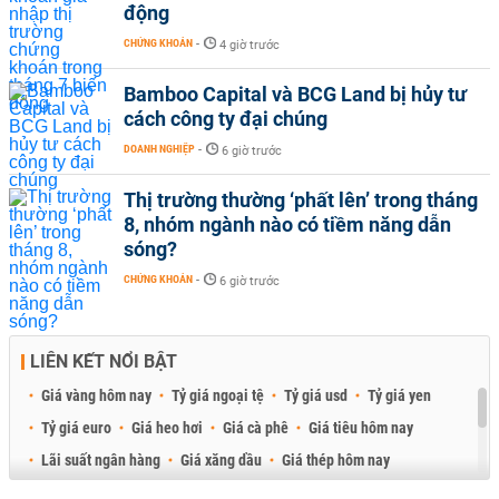
động
CHỨNG KHOÁN
-
4 giờ trước
Bamboo Capital và BCG Land bị hủy tư
cách công ty đại chúng
DOANH NGHIỆP
-
6 giờ trước
Thị trường thường ‘phất lên’ trong tháng
8, nhóm ngành nào có tiềm năng dẫn
sóng?
CHỨNG KHOÁN
-
6 giờ trước
LIÊN KẾT NỔI BẬT
Giá vàng hôm nay
Tỷ giá ngoại tệ
Tỷ giá usd
Tỷ giá yen
Tỷ giá euro
Giá heo hơi
Giá cà phê
Giá tiêu hôm nay
Lãi suất ngân hàng
Giá xăng dầu
Giá thép hôm nay
Giá sầu riêng
Giá thịt heo
Giá gạo
Giá cao su