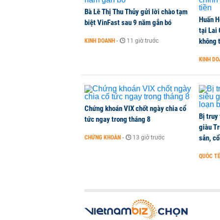
Bà Lê Thị Thu Thủy gửi lời chào tạm
Huấn H
Công ty 100 tỷ của Huấn Hoa Hồng 
biệt VinFast sau 9 năm gắn bó
tại Lai
KINH DOANH
-
1 phút trước
không t
KINH DOANH
-
11 giờ trước
KINH D
Dự án Sheraton Phú Quốc bị buộc
NHÀ ĐẤT
-
1 phút trước
Chứng khoán VIX chốt ngày chia cổ
Bị truy
tức ngay trong tháng 8
giàu Tr
sản, cổ
CHỨNG KHOÁN
-
13 giờ trước
QUỐC T