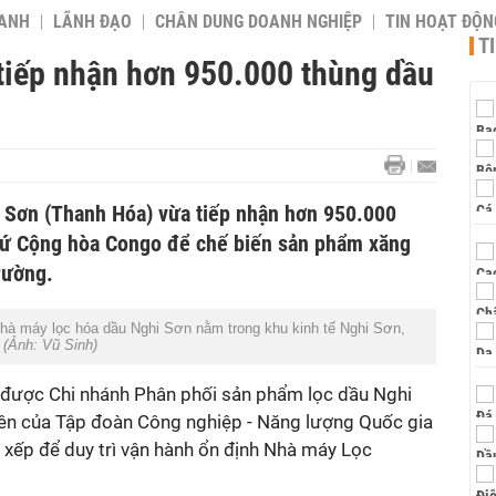
OANH
LÃNH ĐẠO
CHÂN DUNG DOANH NGHIỆP
TIN HOẠT ĐỘN
T
tiếp nhận hơn 950.000 thùng dầu
 Sơn (Thanh Hóa) vừa tiếp nhận hơn 950.000
xứ Cộng hòa Congo để chế biến sản phẩm xăng
rường.
hà máy lọc hóa dầu Nghi Sơn nằm trong khu kinh tế Nghi Sơn,
.
(Ảnh: Vũ Sinh)
ệu được Chi nhánh Phân phối sản phẩm lọc dầu Nghi
ên của Tập đoàn Công nghiệp - Năng lượng Quốc gia
 xếp để duy trì vận hành ổn định Nhà máy Lọc