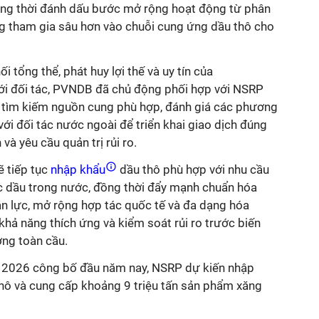
ồng thời đánh dấu bước mở rộng hoạt động từ phân
g tham gia sâu hơn vào chuỗi cung ứng dầu thô cho
ối tổng thể, phát huy lợi thế và uy tín của
với đối tác, PVNDB đã chủ động phối hợp với NSRP
, tìm kiếm nguồn cung phù hợp, đánh giá các phương
i đối tác nước ngoài để triển khai giao dịch đúng
 và yêu cầu quản trị rủi ro.
 tiếp tục
nhập khẩu
dầu thô phù hợp với nhu cầu
c dầu trong nước, đồng thời đẩy mạnh chuẩn hóa
hân lực, mở rộng hợp tác quốc tế và đa dạng hóa
hả năng thích ứng và kiểm soát rủi ro trước biến
ợng toàn cầu.
 2026 công bố đầu năm nay, NSRP dự kiến nhập
thô và cung cấp khoảng 9 triệu tấn sản phẩm xăng