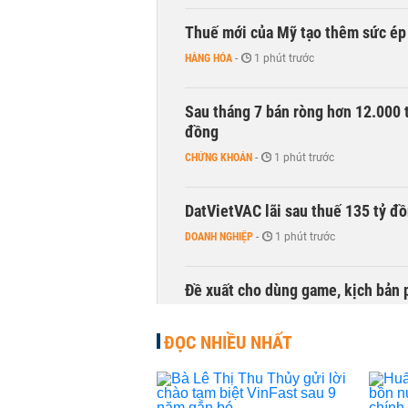
Thuế mới của Mỹ tạo thêm sức ép 
HÀNG HÓA
-
1 phút trước
Sau tháng 7 bán ròng hơn 12.000 
đồng
CHỨNG KHOÁN
-
1 phút trước
DatVietVAC lãi sau thuế 135 tỷ đ
DOANH NGHIỆP
-
1 phút trước
Đề xuất cho dùng game, kịch bản 
TÀI CHÍNH
-
1 phút trước
ĐỌC NHIỀU NHẤT
Chủ tịch HĐQT Khoáng sản Hưng Th
DOANH NGHIỆP
-
1 phút trước