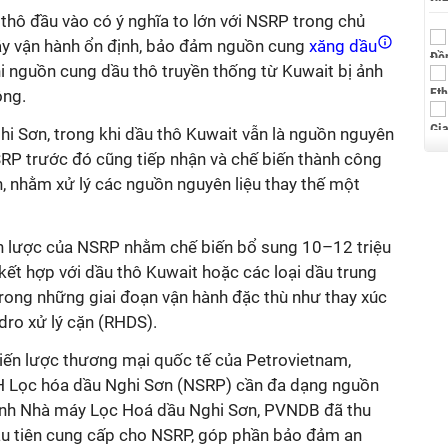
thô đầu vào có ý nghĩa to lớn với NSRP trong chủ
áy vận hành ổn định, bảo đảm nguồn cung
xăng dầu
i nguồn cung dầu thô truyền thống từ Kuwait bị ảnh
ông.
i Sơn, trong khi dầu thô Kuwait vẫn là nguồn nguyên
NSRP trước đó cũng tiếp nhận và chế biến thành công
n, nhằm xử lý các nguồn nguyên liệu thay thế một
n lược của NSRP nhằm chế biến bổ sung 10–12 triệu
ết hợp với dầu thô Kuwait hoặc các loại dầu trung
trong những giai đoạn vận hành đặc thù như thay xúc
dro xử lý cặn (RHDS).
iến lược thương mại quốc tế của Petrovietnam,
H Lọc hóa dầu Nghi Sơn (NSRP) cần đa dạng nguồn
ành Nhà máy Lọc Hoá dầu Nghi Sơn, PVNDB đã thu
ầu tiên cung cấp cho NSRP, góp phần bảo đảm an