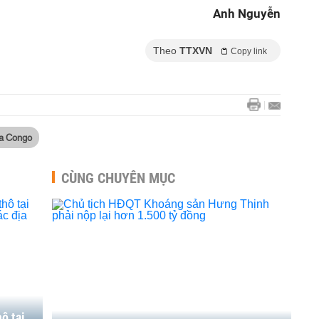
Anh Nguyễn
Theo
TTXVN
Copy link
a Congo
CÙNG CHUYÊN MỤC
ô tại