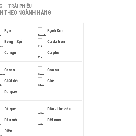
G
TRÁI PHIẾU
IN THEO NGÀNH HÀNG
Bạc
Bạch Kim
Bông - Sợi
Cá da trơn
Cá ngừ
Cà phê
Cacao
Cao su
Chất dẻo
Chè
Da giày
Đá quý
Dầu - Hạt dầu
Dầu mỏ
Dệt may
Điện