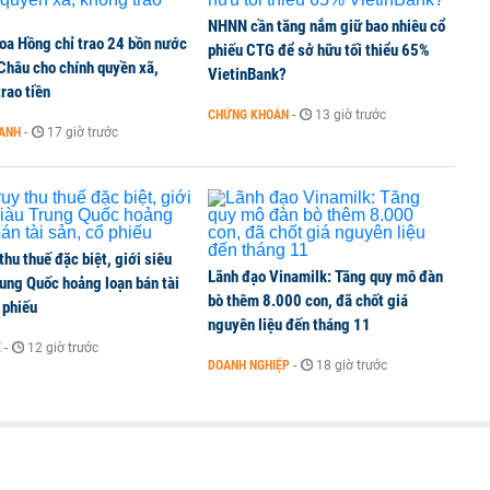
NHNN cần tăng nắm giữ bao nhiêu cổ
oa Hồng chỉ trao 24 bồn nước
bỗng dưng ‘biến mất’, một công ty khác đã giải thể
phiếu CTG để sở hữu tối thiểu 65%
 Châu cho chính quyền xã,
VietinBank?
rao tiền
CHỨNG KHOÁN
-
13 giờ trước
OANH
-
17 giờ trước
 chấm dứt hoạt động
 thu thuế đặc biệt, giới siêu
Lãnh đạo Vinamilk: Tăng quy mô đàn
ung Quốc hoảng loạn bán tài
bò thêm 8.000 con, đã chốt giá
 phiếu
nguyên liệu đến tháng 11
Ế
-
12 giờ trước
DOANH NGHIỆP
-
18 giờ trước