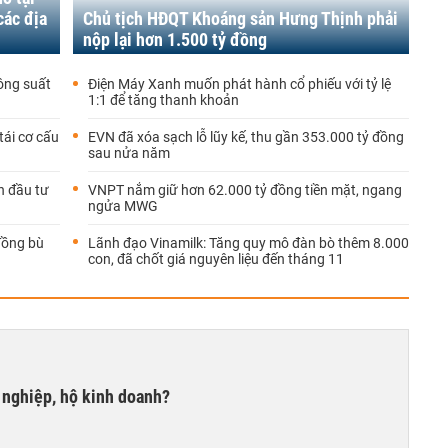
các địa
Chủ tịch HĐQT Khoáng sản Hưng Thịnh phải
nộp lại hơn 1.500 tỷ đồng
ông suất
Điện Máy Xanh muốn phát hành cổ phiếu với tỷ lệ
1:1 để tăng thanh khoản
tái cơ cấu
EVN đã xóa sạch lỗ lũy kế, thu gần 353.000 tỷ đồng
sau nửa năm
n đầu tư
VNPT nắm giữ hơn 62.000 tỷ đồng tiền mặt, ngang
ngửa MWG
đồng bù
Lãnh đạo Vinamilk: Tăng quy mô đàn bò thêm 8.000
con, đã chốt giá nguyên liệu đến tháng 11
 nghiệp, hộ kinh doanh?