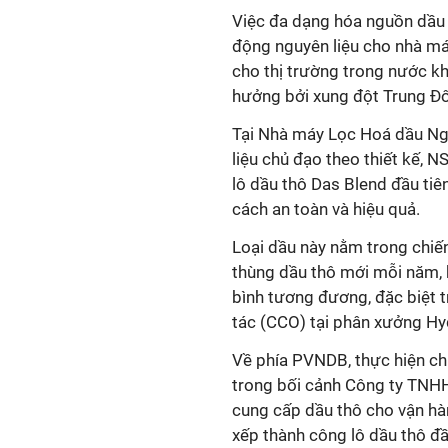
Việc đa dạng hóa nguồn dầu 
động nguyên liệu cho nhà m
cho thị trường trong nước kh
hưởng bởi xung đột Trung Đ
Tại Nhà máy Lọc Hoá dầu Ngh
liệu chủ đạo theo thiết kế, 
lô dầu thô Das Blend đầu tiê
cách an toàn và hiệu quả.
Loại dầu này nằm trong chiế
thùng dầu thô mới mỗi năm, k
bình tương đương, đặc biệt 
tác (CCO) tại phân xưởng Hy
Về phía PVNDB, thực hiện ch
trong bối cảnh Công ty TNH
cung cấp dầu thô cho vận h
xếp thành công lô dầu thô đ