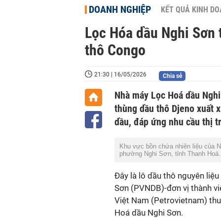
DOANH NGHIỆP
KẾT QUẢ KINH D
Lọc Hóa dầu Nghi Sơn 
thô Congo
21:30 | 16/05/2026
Chia sẻ
Nhà máy Lọc Hoá dầu Nghi
thùng dầu thô Djeno xuất 
dầu, đáp ứng nhu cầu thị t
Khu vực bồn chứa nhiên liệu của N
phường Nghi Sơn, tỉnh Thanh Hoá
Đây là lô dầu thô nguyên li
Sơn (PVNDB)-đơn vị thành vi
Việt Nam (Petrovietnam) thu
Hoá dầu Nghi Sơn.