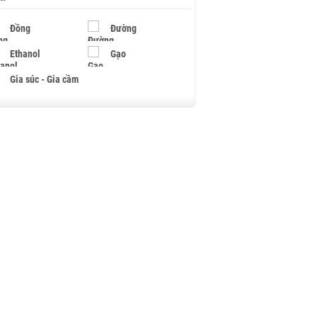
Đồng
Đường
Ethanol
Gạo
Gia súc - Gia cầm
Giấy
Gỗ
Hạt điều
Hồ tiêu - Hạt tiêu
Khí đốt
Kim loại khác
Mắc ca
Muối
Ngũ cốc
Nhựa - Hạt nhựa
Palladium
Phân bón