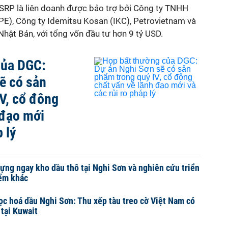
SRP là liên doanh được bảo trợ bởi Công ty TNHH
PE), Công ty Idemitsu Kosan (IKC), Petrovietnam và
hật Bản, với tổng vốn đầu tư hơn 9 tỷ USD.
của DGC:
ẽ có sản
V, cổ đông
 đạo mới
p lý
ựng ngay kho dầu thô tại Nghi Sơn và nghiên cứu triển
iểm khác
c hoá dầu Nghi Sơn: Thu xếp tàu treo cờ Việt Nam có
 tại Kuwait