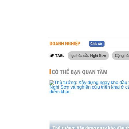
DOANH NGHIỆP
Chia sẻ
lọc hóa dầu Nghi Sơn
Cộng hò
TAG:
CÓ THỂ BẠN QUAN TÂM
Thủ tướng: Xây dựng ngay kho dầu th