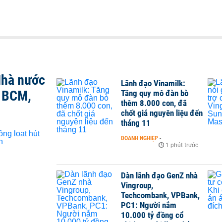
Nhà nước
Lãnh đạo Vinamilk:
, BCM,
Tăng quy mô đàn bò
thêm 8.000 con, đã
chốt giá nguyên liệu đến
tháng 11
DOANH NGHIỆP
-
1 phút trước
Dàn lãnh đạo GenZ nhà
Vingroup,
Techcombank, VPBank,
PC1: Người nắm
10.000 tỷ đồng cổ