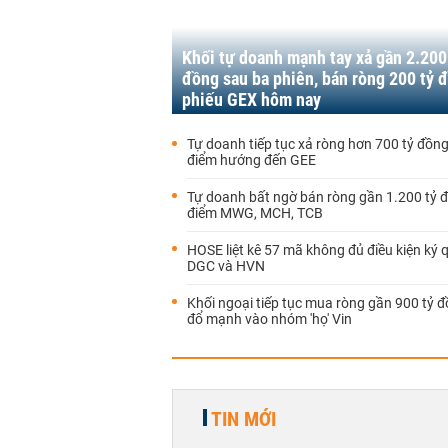
Khối tự doanh mạnh tay xả gần 2.200
đồng sau ba phiên, bán ròng 200 tỷ 
phiếu GEX hôm nay
Tự doanh tiếp tục xả ròng hơn 700 tỷ đồn
điểm hướng đến GEE
Tự doanh bất ngờ bán ròng gần 1.200 tỷ 
điểm MWG, MCH, TCB
HOSE liệt kê 57 mã không đủ điều kiện ký q
DGC và HVN
Khối ngoại tiếp tục mua ròng gần 900 tỷ đ
đổ mạnh vào nhóm 'họ' Vin
TIN MỚI