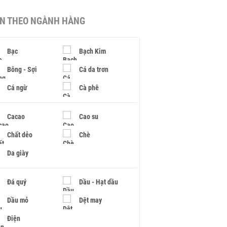
IN THEO NGÀNH HÀNG
Bạc
Bạch Kim
Bông - Sợi
Cá da trơn
Cá ngừ
Cà phê
Cacao
Cao su
Chất dẻo
Chè
Da giày
Đá quý
Dầu - Hạt dầu
Dầu mỏ
Dệt may
Điện