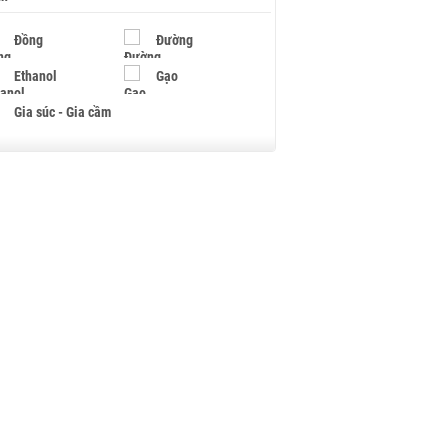
Đồng
Đường
Ethanol
Gạo
Gia súc - Gia cầm
Giấy
Gỗ
Hạt điều
Hồ tiêu - Hạt tiêu
Khí đốt
Kim loại khác
Mắc ca
Muối
Ngũ cốc
Nhựa - Hạt nhựa
Palladium
Phân bón