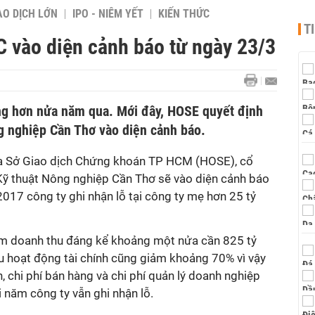
AO DỊCH LỚN
IPO - NIÊM YẾT
KIẾN THỨC
T
C vào diện cảnh báo từ ngày 23/3
ong hơn nửa năm qua. Mới đây, HOSE quyết định
g nghiệp Cần Thơ vào diện cảnh báo.
a Sở Giao dịch Chứng khoán TP HCM (HOSE), cổ
ỹ thuật Nông nghiệp Cần Thơ sẽ vào diện cảnh báo
17 công ty ghi nhận lỗ tại công ty mẹ hơn 25 tỷ
m doanh thu đáng kể khoảng một nửa cần 825 tỷ
u hoạt động tài chính cũng giảm khoảng 70% vì vậy
h, chi phí bán hàng và chi phí quản lý doanh nghiệp
 năm công ty vẫn ghi nhận lỗ.