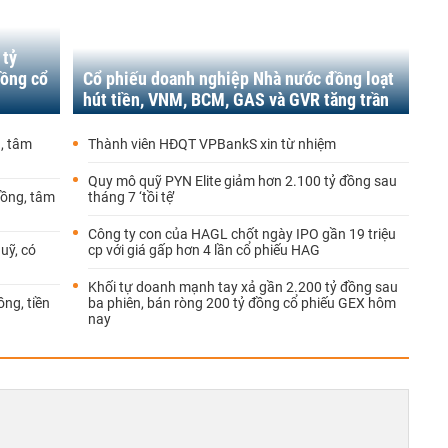
 tỷ
đồng cổ
Cổ phiếu doanh nghiệp Nhà nước đồng loạt
hút tiền, VNM, BCM, GAS và GVR tăng trần
g, tâm
Thành viên HĐQT VPBankS xin từ nhiệm
Quy mô quỹ PYN Elite giảm hơn 2.100 tỷ đồng sau
đồng, tâm
tháng 7 ‘tồi tệ’
Công ty con của HAGL chốt ngày IPO gần 19 triệu
uỹ, có
cp với giá gấp hơn 4 lần cổ phiếu HAG
Khối tự doanh mạnh tay xả gần 2.200 tỷ đồng sau
ồng, tiền
ba phiên, bán ròng 200 tỷ đồng cổ phiếu GEX hôm
nay