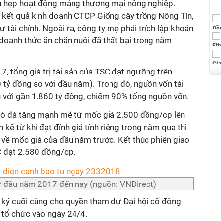
u hẹp hoạt động mảng thương mại nông nghiệp.
 kết quả kinh doanh CTCP Giống cây trồng Nông Tín,
ư tài chính. Ngoài ra, công ty mẹ phải trích lập khoản
h doanh thức ăn chăn nuôi đã thất bại trong năm
, tổng giá trị tài sản của TSC đạt ngưỡng trên
 tỷ đồng so với đầu năm). Trong đó, nguồn vốn tài
u với gần 1.860 tỷ đồng, chiếm 90% tổng nguồn vốn.
có đà tăng mạnh mẽ từ mốc giá 2.500 đồng/cp lên
kể từ khi đạt đỉnh giá tính riêng trong năm qua thì
 về mốc giá của đầu năm trước. Kết thúc phiên giao
C đạt 2.580 đồng/cp.
từ đầu năm 2017 đến nay (nguồn: VNDirect)
g ký cuối cùng cho quyền tham dự Đại hội cổ đông
tổ chức vào ngày 24/4.