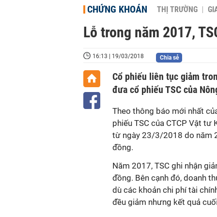
CHỨNG KHOÁN
THỊ TRƯỜNG
GI
Lỗ trong năm 2017, TS
16:13 | 19/03/2018
Chia sẻ
Cổ phiếu liên tục giảm tr
đưa cổ phiếu TSC của Nôn
Theo thông báo mới nhất củ
phiếu TSC của CTCP Vật tư K
từ ngày 23/3/2018 do năm 20
đồng.
Năm 2017, TSC ghi nhận giả
đồng. Bên cạnh đó, doanh th
dù các khoản chi phí tài chín
đều giảm nhưng kết quả cuối