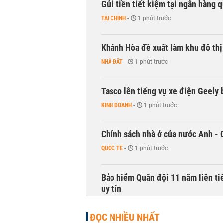
Gửi tiền tiết kiệm tại ngân hàng 
TÀI CHÍNH
-
1 phút trước
Khánh Hòa đề xuất làm khu đô thị
NHÀ ĐẤT
-
1 phút trước
Tasco lên tiếng vụ xe điện Geely b
KINH DOANH
-
1 phút trước
Chính sách nhà ở của nước Anh - 
QUỐC TẾ
-
1 phút trước
Bảo hiểm Quân đội 11 năm liên ti
uy tín
TÀI CHÍNH
-
1 phút trước
ĐỌC NHIỀU NHẤT