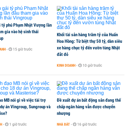
i tỷ phú Phạm Nhật Vượng lần
m gia vào hệ sinh thái
Khối tài sản hàng trăm tỷ của Huấn
up
Hoa Hồng: Từ biệt thự 50 tỷ, dàn siêu
xe hàng chục tỷ đến vườn tùng Nhật
OANH
-
15 giờ trước
đắt đỏ
KINH DOANH
-
10 giờ trước
o MB nói gì về việc tài trợ
Đề xuất dự án bất động sản đang thế
 dự án Vingroup, Sungroup và
chấp ngân hàng vẫn được chuyển
ise?
nhượng
NH
-
1 giờ trước
NHÀ ĐẤT
-
16 giờ trước