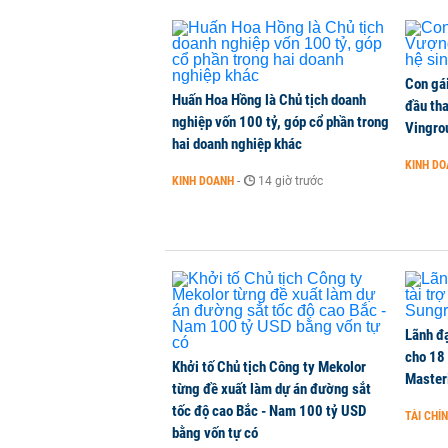
Con gá
Huấn Hoa Hồng là Chủ tịch doanh
đầu tha
nghiệp vốn 100 tỷ, góp cổ phần trong
Vingro
hai doanh nghiệp khác
KINH D
KINH DOANH
-
14 giờ trước
Lãnh đạ
cho 18
Khởi tố Chủ tịch Công ty Mekolor
Master
từng đề xuất làm dự án đường sắt
tốc độ cao Bắc - Nam 100 tỷ USD
TÀI CHÍ
bằng vốn tự có