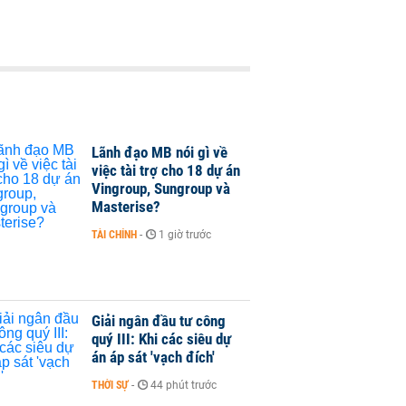
Lãnh đạo MB nói gì về
việc tài trợ cho 18 dự án
Vingroup, Sungroup và
Masterise?
TÀI CHÍNH
-
1 giờ trước
Giải ngân đầu tư công
quý III: Khi các siêu dự
án áp sát 'vạch đích'
THỜI SỰ
-
44 phút trước