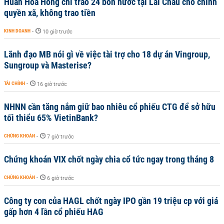
Huấn Hoa Hồng chỉ trao 24 bồn nước tại Lai Châu cho chính
quyền xã, không trao tiền
KINH DOANH
-
10 giờ trước
Lãnh đạo MB nói gì về việc tài trợ cho 18 dự án Vingroup,
Sungroup và Masterise?
TÀI CHÍNH
-
16 giờ trước
NHNN cần tăng nắm giữ bao nhiêu cổ phiếu CTG để sở hữu
tối thiểu 65% VietinBank?
CHỨNG KHOÁN
-
7 giờ trước
Chứng khoán VIX chốt ngày chia cổ tức ngay trong tháng 8
CHỨNG KHOÁN
-
6 giờ trước
Công ty con của HAGL chốt ngày IPO gần 19 triệu cp với giá
gấp hơn 4 lần cổ phiếu HAG