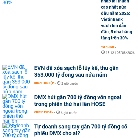
nhập lãi thuần
cao nhất nửa
đầu năm 2026:
VietinBank
vươn lên dẫn
đầu, 5 nhà băng
tăng trên 30%
TÀI CHÍNH
-
15:12 | 05/08/2026
EVN đã xóa sạch lỗ lũy kế, thu gần
353.000 tỷ đồng sau nửa năm
DOANH NGHIỆP
-
2 giờ trước
DMX hút gần 700 tỷ đồng vốn ngoại
trong phiên thứ hai lên HOSE
CHỨNG KHOÁN
-
6 giờ trước
Tự doanh sang tay gần 700 tỷ đồng cổ
phiếu DMX cho ai?