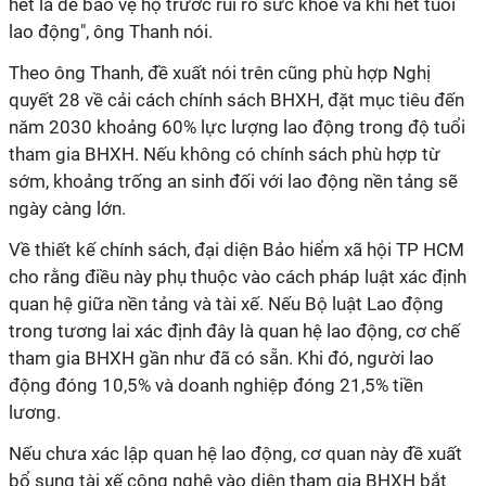
hết là để bảo vệ họ trước rủi ro sức khỏe và khi hết tuổi
lao động", ông Thanh nói.
Theo ông Thanh, đề xuất nói trên cũng phù hợp Nghị
quyết 28 về cải cách chính sách BHXH, đặt mục tiêu đến
năm 2030 khoảng 60% lực lượng lao động trong độ tuổi
tham gia BHXH. Nếu không có chính sách phù hợp từ
sớm, khoảng trống an sinh đối với lao động nền tảng sẽ
ngày càng lớn.
Về thiết kế chính sách, đại diện Bảo hiểm xã hội TP HCM
cho rằng điều này phụ thuộc vào cách pháp luật xác định
quan hệ giữa nền tảng và tài xế. Nếu Bộ luật Lao động
trong tương lai xác định đây là quan hệ lao động, cơ chế
tham gia BHXH gần như đã có sẵn. Khi đó, người lao
động đóng 10,5% và doanh nghiệp đóng 21,5% tiền
lương.
Nếu chưa xác lập quan hệ lao động, cơ quan này đề xuất
bổ sung tài xế công nghệ vào diện tham gia BHXH bắt