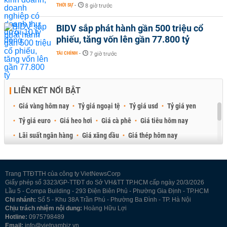
THỜI SỰ
-
8 giờ trước
BIDV sắp phát hành gần 500 triệu cổ
phiếu, tăng vốn lên gần 77.800 tỷ
TÀI CHÍNH
-
7 giờ trước
LIÊN KẾT NỔI BẬT
Giá vàng hôm nay
Tỷ giá ngoại tệ
Tỷ giá usd
Tỷ giá yen
Tỷ giá euro
Giá heo hơi
Giá cà phê
Giá tiêu hôm nay
Lãi suất ngân hàng
Giá xăng dầu
Giá thép hôm nay
Giá sầu riêng
Giá thịt heo
Giá gạo
Giá cao su
Best Retail Brokers
Diễn đàn đầu tư Việt Nam 2026
Trang TTĐTTH của công ty VietNewsCorp
Giấy phép số 3323/GP-TTĐT do Sở VH&TT TP.HCM cấp ngày 20/3/2026
Lầu 5 - Compa Building - 293 Điện Biên Phủ - Phường Gia Định - TP.HCM
Chi nhánh:
Số 5 - Khu 38A Trần Phú - Phường Ba Đình - TP. Hà Nội
Chịu trách nhiệm nội dung:
Hoàng Hữu Lợi
Hotline:
0975798489
Email:
info@vietnambiz.vn