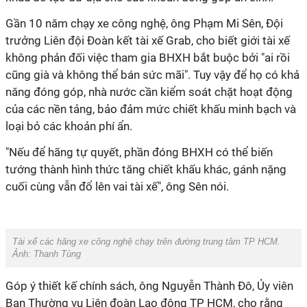
Gần 10 năm chạy xe công nghệ, ông Phạm Mi Sên, Đội
trưởng Liên đội Đoàn kết tài xế Grab, cho biết giới tài xế
không phản đối việc tham gia BHXH bắt buộc bởi "ai rồi
cũng già và không thể bán sức mãi". Tuy vậy để họ có khả
năng đóng góp, nhà nước cần kiểm soát chặt hoạt động
của các nền tảng, bảo đảm mức chiết khấu minh bạch và
loại bỏ các khoản phí ẩn.
"Nếu để hãng tự quyết, phần đóng BHXH có thể biến
tướng thành hình thức tăng chiết khấu khác, gánh nặng
cuối cùng vẫn đổ lên vai tài xế", ông Sên nói.
Tài xế các hãng xe công nghệ chạy trên đường trung tâm TP HCM.
Ảnh: Thanh Tùng
Góp ý thiết kế chính sách, ông Nguyễn Thành Đô, Ủy viên
Ban Thường vụ Liên đoàn Lao động TP HCM, cho rằng