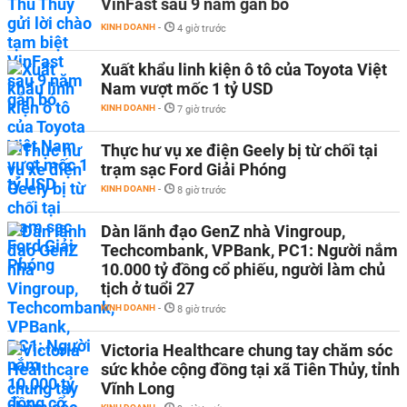
VinFast sau 9 năm gắn bó
KINH DOANH
-
4 giờ trước
Xuất khẩu linh kiện ô tô của Toyota Việt
Nam vượt mốc 1 tỷ USD
KINH DOANH
-
7 giờ trước
Thực hư vụ xe điện Geely bị từ chối tại
trạm sạc Ford Giải Phóng
KINH DOANH
-
8 giờ trước
Dàn lãnh đạo GenZ nhà Vingroup,
Techcombank, VPBank, PC1: Người nắm
10.000 tỷ đồng cổ phiếu, người làm chủ
tịch ở tuổi 27
KINH DOANH
-
8 giờ trước
Victoria Healthcare chung tay chăm sóc
sức khỏe cộng đồng tại xã Tiên Thủy, tỉnh
Vĩnh Long