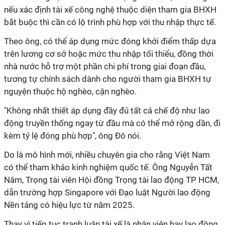
nếu xác định tài xế công nghệ thuộc diện tham gia BHXH
bắt buộc thì cần có lộ trình phù hợp với thu nhập thực tế.
Theo ông, có thể áp dụng mức đóng khởi điểm thấp dựa
trên lương cơ sở hoặc mức thu nhập tối thiểu, đồng thời
nhà nước hỗ trợ một phần chi phí trong giai đoạn đầu,
tương tự chính sách dành cho người tham gia BHXH tự
nguyện thuộc hộ nghèo, cận nghèo.
"Không nhất thiết áp dụng đầy đủ tất cả chế độ như lao
động truyền thống ngay từ đầu mà có thể mở rộng dần, đi
kèm tỷ lệ đóng phù hợp", ông Đô nói.
Do là mô hình mới, nhiều chuyên gia cho rằng Việt Nam
có thể tham khảo kinh nghiệm quốc tế. Ông Nguyễn Tất
Năm, Trọng tài viên Hội đồng Trọng tài lao động TP HCM,
dẫn trường hợp Singapore với Đạo luật Người lao động
Nền tảng có hiệu lực từ năm 2025.
Thay vì tiếp tục tranh luận tài xế là nhân viên hay lao động