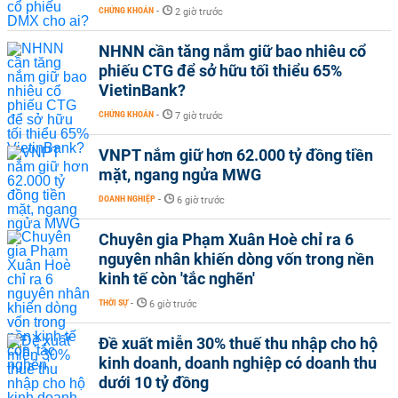
CHỨNG KHOÁN
-
2 giờ trước
NHNN cần tăng nắm giữ bao nhiêu cổ
phiếu CTG để sở hữu tối thiểu 65%
VietinBank?
CHỨNG KHOÁN
-
7 giờ trước
VNPT nắm giữ hơn 62.000 tỷ đồng tiền
mặt, ngang ngửa MWG
DOANH NGHIỆP
-
6 giờ trước
Chuyên gia Phạm Xuân Hoè chỉ ra 6
nguyên nhân khiến dòng vốn trong nền
kinh tế còn 'tắc nghẽn'
THỜI SỰ
-
6 giờ trước
Đề xuất miễn 30% thuế thu nhập cho hộ
kinh doanh, doanh nghiệp có doanh thu
dưới 10 tỷ đồng