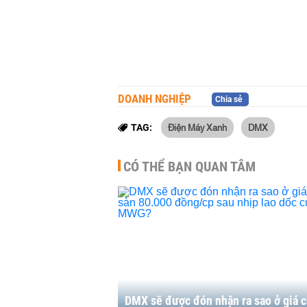
DOANH NGHIỆP
Chia sẻ
Điện Máy Xanh
DMX
TAG:
CÓ THỂ BẠN QUAN TÂM
DMX sẽ được đón nhận ra sao ở giá 