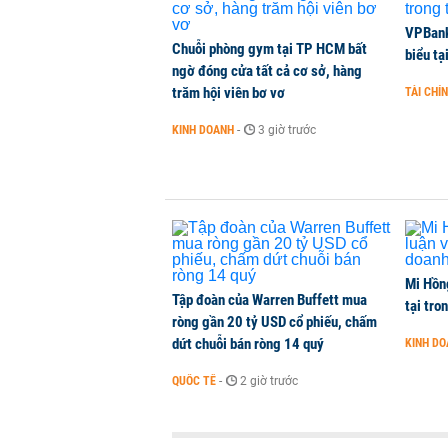
Vận tải biển toàn cầu tăng mạnh b
VPBank 
Chuỗi phòng gym tại TP HCM bất
biểu tạ
QUỐC TẾ
-
1 phút trước
ngờ đóng cửa tất cả cơ sở, hàng
trăm hội viên bơ vơ
TÀI CHÍ
Việt Nam là điểm đến hấp dẫn vớ
KINH DOANH
-
3 giờ trước
THỜI SỰ
-
1 phút trước
Mi Hồng
Tập đoàn của Warren Buffett mua
tại tro
ròng gần 20 tỷ USD cổ phiếu, chấm
dứt chuỗi bán ròng 14 quý
KINH D
QUỐC TẾ
-
2 giờ trước