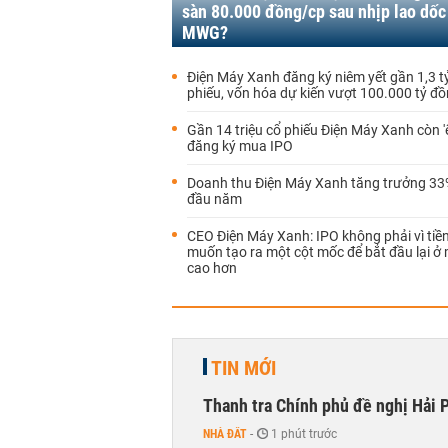
sàn 80.000 đồng/cp sau nhịp lao dốc
MWG?
Điện Máy Xanh đăng ký niêm yết gần 1,3 t
phiếu, vốn hóa dự kiến vượt 100.000 tỷ đ
Gần 14 triệu cổ phiếu Điện Máy Xanh còn '
đăng ký mua IPO
Doanh thu Điện Máy Xanh tăng trưởng 33
đầu năm
CEO Điện Máy Xanh: IPO không phải vì tiề
muốn tạo ra một cột mốc để bắt đầu lại ở
cao hơn
TIN MỚI
Thanh tra Chính phủ đề nghị Hải P
NHÀ ĐẤT
-
1 phút trước