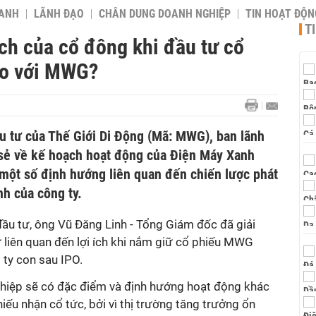
OANH
LÃNH ĐẠO
CHÂN DUNG DOANH NGHIỆP
TIN HOẠT ĐỘN
T
ích của cổ đông khi đầu tư cổ
so với MWG?
u tư của Thế Giới Di Động (Mã: MWG), ban lãnh
sẻ về kế hoạch hoạt động của Điện Máy Xanh
 một số định hướng liên quan đến chiến lược phát
nh của công ty.
đầu tư, ông Vũ Đăng Linh - Tổng Giám đốc đã giải
 liên quan đến lợi ích khi nắm giữ cổ phiếu MWG
 ty con sau IPO.
hiệp sẽ có đặc điểm và định hướng hoạt động khác
iếu nhận cổ tức, bởi vì thị trường tăng trưởng ổn