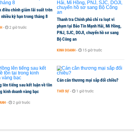
ất chấp căng thẳng địa chính trị
điều chỉnh giảm lãi suất trên
i nhiều kỳ hạn trong tháng 8
Thanh tra Chính phủ chỉ ra loạt vi
phạm tại Bảo Tín Mạnh Hải, Mi Hồng,
NH
-
2 giờ trước
PNJ, SJC, DOJI, chuyển hồ sơ sang
i doanh nghiệp bán dẫn hàng đầu của Mỹ
Bộ Công an
KINH DOANH
-
15 giờ trước
Cán cân thương mại sắp đổi chiều?
 lên tiếng sau kết luận về tồn
ng kinh doanh vàng bạc
THỜI SỰ
-
1 giờ trước
OANH
-
2 giờ trước