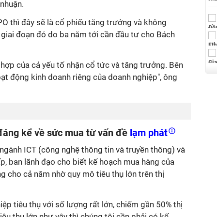
 nhuận.
O thì đây sẽ là cổ phiếu tăng trưởng và không
 giai đoạn đó do ba năm tới cần đầu tư cho Bách
hợp của cả yếu tố nhận cổ tức và tăng trưởng. Bên
t động kinh doanh riêng của doanh nghiệp", ông
đáng kể về sức mua từ vấn đề
lạm phát
 ngành ICT (công nghệ thông tin và truyền thông) và
ấp, ban lãnh đạo cho biết kế hoạch mua hàng của
 cho cả năm nhờ quy mô tiêu thụ lớn trên thị
ệp tiêu thụ với số lượng rất lớn, chiếm gần 50% thị
êu thụ lớn như vậy thì chúng tôi cần phải có kế