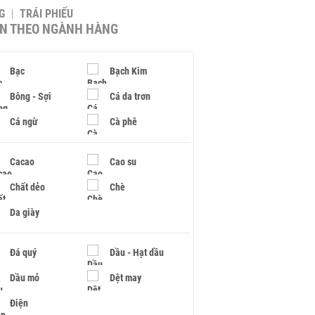
G
TRÁI PHIẾU
IN THEO NGÀNH HÀNG
Bạc
Bạch Kim
Bông - Sợi
Cá da trơn
Cá ngừ
Cà phê
Cacao
Cao su
Chất dẻo
Chè
Da giày
Đá quý
Dầu - Hạt dầu
Dầu mỏ
Dệt may
Điện