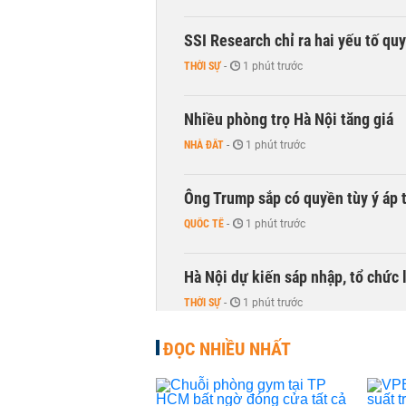
SSI Research chỉ ra hai yếu tố qu
THỜI SỰ
-
1 phút trước
Nhiều phòng trọ Hà Nội tăng giá
NHÀ ĐẤT
-
1 phút trước
Ông Trump sắp có quyền tùy ý áp 
QUỐC TẾ
-
1 phút trước
Hà Nội dự kiến sáp nhập, tổ chức 
THỜI SỰ
-
1 phút trước
ĐỌC NHIỀU NHẤT
PNJ công bố thông tin bất thường
KINH DOANH
-
1 phút trước