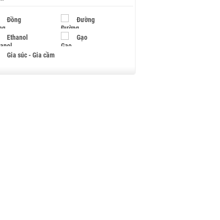
Đồng
Đường
Ethanol
Gạo
Gia súc - Gia cầm
Giấy
Gỗ
Hạt điều
Hồ tiêu - Hạt tiêu
Khí đốt
Kim loại khác
Mắc ca
Muối
Ngũ cốc
Nhựa - Hạt nhựa
Palladium
Phân bón