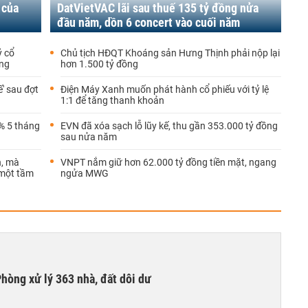
 của
DatVietVAC lãi sau thuế 135 tỷ đồng nửa
đầu năm, dồn 6 concert vào cuối năm
ỷ cổ
Chủ tịch HĐQT Khoáng sản Hưng Thịnh phải nộp lại
ồng
hơn 1.500 tỷ đồng
ế' sau đợt
Điện Máy Xanh muốn phát hành cổ phiếu với tỷ lệ
1:1 để tăng thanh khoản
% 5 tháng
EVN đã xóa sạch lỗ lũy kế, thu gần 353.000 tỷ đồng
sau nửa năm
n, mà
VNPT nắm giữ hơn 62.000 tỷ đồng tiền mặt, ngang
 một tầm
ngửa MWG
hòng xử lý 363 nhà, đất dôi dư