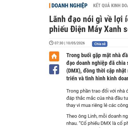
DOANH NGHIỆP
KẾT QUẢ KINH D
Lãnh đạo nói gì về lợi 
phiếu Điện Máy Xanh 
07:30 | 10/05/2026
Chia sẻ
Trong buổi gặp mặt nhà đầ
đạo doanh nghiệp đã chia 
(DMX), đồng thời cập nhật
triển và tình hình kinh doa
Trong phần trao đổi với nhà 
đáp thắc mắc của nhà đầu tư
thay vì mua riêng lẻ các công
Theo ông Linh, mỗi doanh ng
nhau. “Cổ phiếu DMX là cổ ph