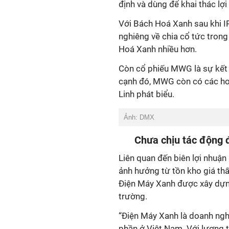
định và dùng để khai thác lợi
Với Bách Hoá Xanh sau khi IP
nghiêng về chia cổ tức trong
Hoá Xanh nhiều hơn.
Còn cổ phiếu MWG là sự kết 
cạnh đó, MWG còn có các hoạ
Linh phát biểu.
Ảnh: DMX
Chưa chịu tác động 
Liên quan đến biên lợi nhuận
ảnh hưởng từ tồn kho giá th
Điện Máy Xanh được xây dựng
trường.
“Điện Máy Xanh là doanh nghi
phần ở Việt Nam. Với lượng ti