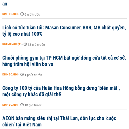
an
KINH DOANH
-
6 giờ trước
Lịch cổ tức tuần tới: Masan Consumer, BSR, MB chốt quyền,
tỷ lệ cao nhất 100%
DOANH NGHIỆP
-
13 giờ trước
Chuỗi phòng gym tại TP HCM bất ngờ đóng cửa tất cả cơ sở,
hàng trăm hội viên bơ vơ
KINH DOANH
-
1 phút trước
Công ty 100 tỷ của Huấn Hoa Hồng bỗng dưng ‘biến mất’,
một công ty khác đã giải thể
KINH DOANH
-
18 giờ trước
AEON bán mảng siêu thị tại Thái Lan, dồn lực cho ‘cuộc
chiến’ tại Việt Nam