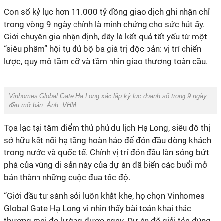
Con số kỷ lục hơn 11.000 tỷ đồng giao dịch ghi nhận chỉ
trong vòng 9 ngày chính là minh chứng cho sức hút ấy.
Giới chuyên gia nhận định, đây là kết quả tất yếu từ một
“siêu phẩm” hội tụ đủ bộ ba giá trị độc bản: vị trí chiến
lược, quy mô tầm cỡ và tầm nhìn giao thương toàn cầu.
Vinhomes Global Gate Hạ Long xác lập kỷ lục doanh số trong 9 ngày
đầu mở bán. Ảnh: VHM.
Tọa lạc tại tâm điểm thủ phủ du lịch Hạ Long, siêu đô thị
sở hữu kết nối hạ tầng hoàn hảo để đón đầu dòng khách
trong nước và quốc tế. Chính vị trí đón đầu làn sóng bứt
phá của vùng di sản này của dự án đã biến các buổi mở
bán thành những cuộc đua tốc độ.
“Giới đầu tư sành sỏi luôn khắt khe, họ chọn Vinhomes
Global Gate Hạ Long vì nhìn thấy bài toán khai thác
thương mại đo lường được ngay. Dự án đã giải tỏa đúng