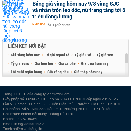
Bảng giá vàng hôm nay 9/8 vàng SJC
và nhẫn tròn leo dốc, nữ trang tăng tới 6
triệu đồng/lượng
HÀNG HÓA
-
1 phút trước
LIÊN KẾT NỔI BẬT
Giá vàng hôm nay
Tỷ giá ngoại tệ
Tỷ giá usd
Tỷ giá yen
Tỷ giá euro
Giá heo hơi
Giá cà phê
Giá tiêu hôm nay
Lãi suất ngân hàng
Giá xăng dầu
Giá thép hôm nay
Giá sầu riêng
Giá thịt heo
Giá gạo
Giá cao su
Best Retail Brokers
Diễn đàn đầu tư Việt Nam 2026
Trang TTĐTTH của công ty VietNewsCorp
Giấy phép số 3323/GP-TTĐT do Sở VH&TT TP.HCM cấp ngày 20/3/2026
Lầu 5 - Compa Building - 293 Điện Biên Phủ - Phường Gia Định - TP.HCM
Chi nhánh:
Số 5 - Khu 38A Trần Phú - Phường Ba Đình - TP. Hà Nội
Chịu trách nhiệm nội dung:
Hoàng Hữu Lợi
Hotline:
0975798489
Email:
info@vietnambiz.vn
Trách nhiệm về thông tin