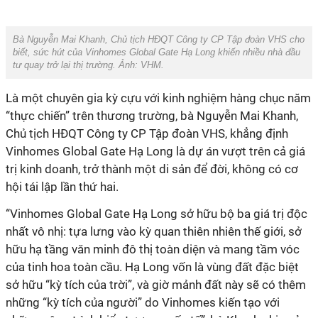
Bà Nguyễn Mai Khanh, Chủ tịch HĐQT Công ty CP Tập đoàn VHS cho
biết, sức hút của Vinhomes Global Gate Hạ Long khiến nhiều nhà đầu
tư quay trở lại thị trường. Ảnh: VHM.
Là một chuyên gia kỳ cựu với kinh nghiệm hàng chục năm
“thực chiến” trên thương trường, bà Nguyễn Mai Khanh,
Chủ tịch HĐQT Công ty CP Tập đoàn VHS, khẳng định
Vinhomes Global Gate Hạ Long là dự án vượt trên cả giá
trị kinh doanh, trở thành một di sản để đời, không có cơ
hội tái lập lần thứ hai.
“Vinhomes Global Gate Hạ Long sở hữu bộ ba giá trị độc
nhất vô nhị: tựa lưng vào kỳ quan thiên nhiên thế giới, sở
hữu hạ tầng văn minh đô thị toàn diện và mang tầm vóc
của tinh hoa toàn cầu. Hạ Long vốn là vùng đất đặc biệt
sở hữu “kỳ tích của trời”, và giờ mảnh đất này sẽ có thêm
những “kỳ tích của người” do Vinhomes kiến tạo với