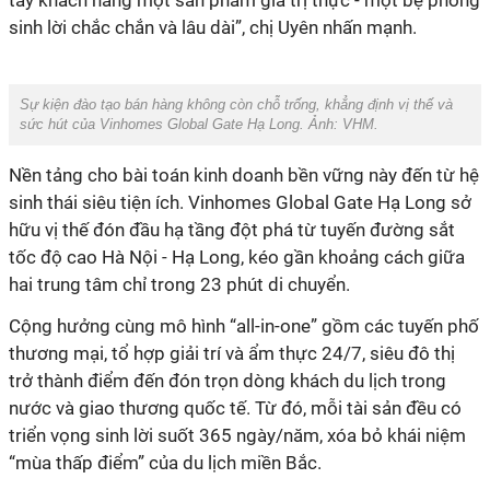
tay khách hàng một sản phẩm giá trị thực - một bệ phóng
sinh lời chắc chắn và lâu dài”, chị Uyên nhấn mạnh.
Sự kiện đào tạo bán hàng không còn chỗ trống, khẳng định vị thế và
sức hút của Vinhomes Global Gate Hạ Long. Ảnh: VHM.
Nền tảng cho bài toán kinh doanh bền vững này đến từ hệ
sinh thái siêu tiện ích. Vinhomes Global Gate Hạ Long sở
hữu vị thế đón đầu hạ tầng đột phá từ tuyến đường sắt
tốc độ cao Hà Nội - Hạ Long, kéo gần khoảng cách giữa
hai trung tâm chỉ trong 23 phút di chuyển.
Cộng hưởng cùng mô hình “all-in-one” gồm các tuyến phố
thương mại, tổ hợp giải trí và ẩm thực 24/7, siêu đô thị
trở thành điểm đến đón trọn dòng khách du lịch trong
nước và giao thương quốc tế. Từ đó, mỗi tài sản đều có
triển vọng sinh lời suốt 365 ngày/năm, xóa bỏ khái niệm
“mùa thấp điểm” của du lịch miền Bắc.