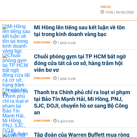
THỜI SỰ
-
14:06 | 30/06/2026
Mi Hồng lên tiếng sau kết luận về tồn
tại trong kinh doanh vàng bạc
KINH DOANH
-
1 phút trước
Chuỗi phòng gym tại TP HCM bất ngờ
đóng cửa tất cả cơ sở, hàng trăm hội
viên bơ vơ
KINH DOANH
-
1 phút trước
Thanh tra Chính phủ chỉ ra loạt vi phạm
tại Bảo Tín Mạnh Hải, Mi Hồng, PNJ,
SJC, DOJI, chuyển hồ sơ sang Bộ Công
an
KINH DOANH
-
6 giờ trước
Tập đoàn của Warren Buffett mua ròng