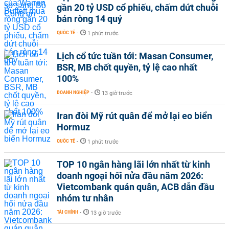
gần 20 tỷ USD cổ phiếu, chấm dứt chuỗi
bán ròng 14 quý
QUỐC TẾ
-
1 phút trước
Lịch cổ tức tuần tới: Masan Consumer,
BSR, MB chốt quyền, tỷ lệ cao nhất
100%
DOANH NGHIỆP
-
13 giờ trước
Iran đòi Mỹ rút quân để mở lại eo biển
Hormuz
QUỐC TẾ
-
1 phút trước
TOP 10 ngân hàng lãi lớn nhất từ kinh
doanh ngoại hối nửa đầu năm 2026:
Vietcombank quán quân, ACB dẫn đầu
nhóm tư nhân
TÀI CHÍNH
-
13 giờ trước