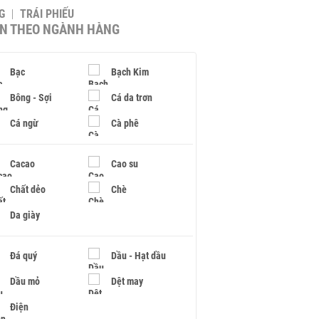
G
TRÁI PHIẾU
IN THEO NGÀNH HÀNG
Bạc
Bạch Kim
Bông - Sợi
Cá da trơn
Cá ngừ
Cà phê
Cacao
Cao su
Chất dẻo
Chè
Da giày
Đá quý
Dầu - Hạt dầu
Dầu mỏ
Dệt may
Điện