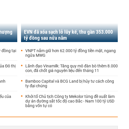
nhượng
EVN đã xóa sạch lỗ lũy kế, thu gần 353.000
tỷ đồng sau nửa năm
 đồng tại
VNPT nắm giữ hơn 62.000 tỷ đồng tiền mặt, ngang
ngửa MWG
ủa Đô thị
Lãnh đạo Vinamilk: Tăng quy mô đàn bò thêm 8.000
con, đã chốt giá nguyên liệu đến tháng 11
anh
Bamboo Capital và BCG Land bị hủy tư cách công
ty đại chúng
iếu của
Khởi tố Chủ tịch Công ty Mekolor từng đề xuất làm
dự án đường sắt tốc độ cao Bắc - Nam 100 tỷ USD
bằng vốn tự có