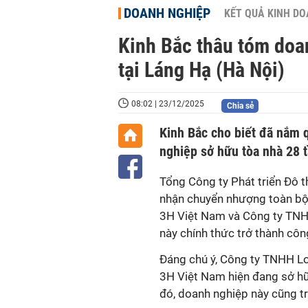
DOANH NGHIỆP
KẾT QUẢ KINH D
Kinh Bắc thâu tóm doa
tại Láng Hạ (Hà Nội)
08:02 | 23/12/2025
Chia sẻ
Kinh Bắc cho biết đã nắm 
nghiệp sở hữu tòa nhà 28 t
Tổng Công ty Phát triển Đô t
nhận chuyển nhượng toàn bộ
3H Việt Nam và Công ty TNHH
này chính thức trở thành côn
Đáng chú ý, Công ty TNHH L
3H Việt Nam hiện đang sở hữ
đó, doanh nghiệp này cũng t