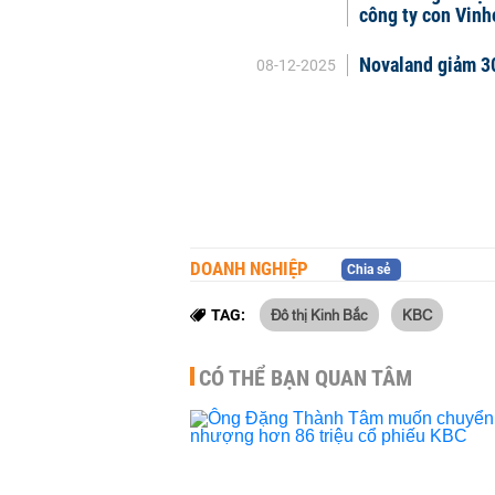
công ty con Vin
Novaland giảm 30
08-12-2025
DOANH NGHIỆP
Chia sẻ
Đô thị Kinh Bắc
KBC
TAG:
CÓ THỂ BẠN QUAN TÂM