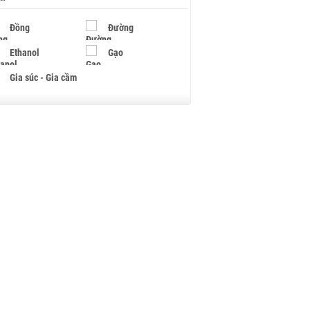
Đồng
Đường
Ethanol
Gạo
Gia súc - Gia cầm
Giấy
Gỗ
Hạt điều
Hồ tiêu - Hạt tiêu
Khí đốt
Kim loại khác
Mắc ca
Muối
Ngũ cốc
Nhựa - Hạt nhựa
Palladium
Phân bón