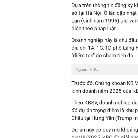
Dựa trên thông tin đăng ký k
sở tại Hà Nội. Ở lần cập nh
Lân (sinh năm 1996) giữ vai t
diện theo pháp luật.
Doanh nghiệp này là chủ đầu
địa chỉ 1A, 1C, 1D phố Láng 
"điểm tên" do chậm tiến độ.
Nguồn: KBC
Trước đó, Chứng khoán KB V
kinh doanh năm 2025 của K
Theo KBSV, doanh nghiệp đa
đó dự án trọng điểm là khu ph
Châu tại Hưng Yên (Trump In
Dự án này có quy mô khoảng
quý III/2025, KBC đã giải ph