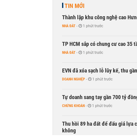
TIN MỚI
Thành lập khu công nghệ cao Hưn
NHÀ ĐẤT
-
1 phút trước
TP HCM sắp có chung cư cao 35 tầ
NHÀ ĐẤT
-
1 phút trước
EVN đã xóa sạch lỗ lũy kế, thu g
DOANH NGHIỆP
-
1 phút trước
Tự doanh sang tay gần 700 tỷ đồn
CHỨNG KHOÁN
-
1 phút trước
Thu hồi 89 ha đất để đấu giá lựa 
không