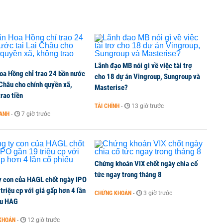
TCK, ai đã mua vào?
Lãnh đạo MB nói gì về việc tài trợ
oa Hồng chỉ trao 24 bồn nước
ine, lao động công trình đóng BHXH bắt buộc
cho 18 dự án Vingroup, Sungroup và
 Châu cho chính quyền xã,
Masterise?
rao tiền
TÀI CHÍNH
-
13 giờ trước
OANH
-
7 giờ trước
 Văn Khoa bị khởi tố
Chứng khoán VIX chốt ngày chia cổ
tức ngay trong tháng 8
y con của HAGL chốt ngày IPO
triệu cp với giá gấp hơn 4 lần
CHỨNG KHOÁN
-
3 giờ trước
ếu HAG
KHOÁN
-
12 giờ trước