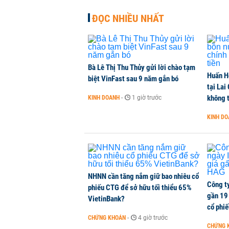
NHÀ ĐẤT
-
1 phút trước
ĐỌC NHIỀU NHẤT
Dòng tiền ngoại bất ngờ trở lại T
CHỨNG KHOÁN
-
1 phút trước
Bà Lê Thị Thu Thủy gửi lời chào tạm
Huấn H
Kiến nghị đưa người bán hàng onl
biệt VinFast sau 9 năm gắn bó
tại Lai
THỜI SỰ
-
1 phút trước
không t
KINH DOANH
-
1 giờ trước
KINH D
TikToker Khánh Sky, Vua Quạt, Hồ
KINH DOANH
-
1 phút trước
NHNN cần tăng nắm giữ bao nhiêu cổ
Công t
phiếu CTG để sở hữu tối thiểu 65%
gần 19 
VietinBank?
cổ phi
CHỨNG KHOÁN
-
4 giờ trước
CHỨNG 