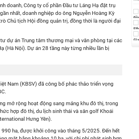
inh doanh, Công ty cổ phần Đầu tư Láng Hạ đặt trụ
ật gần nhất, doanh nghiệp do ông Nguyễn Hoàng Kỳ
rò Chủ tịch Hội đồng quản trị, đồng thời là người đại
 tư dự án Trung tâm thương mại và văn phòng tại các
Hạ (Hà Nội). Dự án 28 tầng này từng nhiều lần bị
iệt Nam (KBSV) đã công bố phác thảo triển vọng
BC.
ng mở rộng hoạt động sang mảng khu đô thị, trong
ức hợp đô thị, du lịch sinh thái và sân golf Khoái
ternational Hưng Yên).
 990 ha, được khởi công vào tháng 5/2025. Đến hết
óng mặt bằng khoảng 10 ha, với chi phí phát sinh hơn