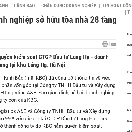
OANH
LÃNH ĐẠO
CHÂN DUNG DOANH NGHIỆP
TIN HOẠT ĐỘN
T
nh nghiệp sở hữu tòa nhà 28 tầng
quyền kiểm soát CTCP Đầu tư Láng Hạ - doanh
ầng tại khu Láng Hạ, Hà Nội
hị Kinh Bắc (mã: KBC) đã công bố thông tin về việc
 phần vốn góp tại Công ty TNHH Đầu tư và Xây dựng
 Logistics A&E. Sau giao dịch, cả hai doanh nghiệp
g ty con của KBC.
ogistics A&E và Công ty TNHH Đầu tư và Xây dựng
u 99% vốn điều lệ tại CTCP Đầu tư Láng Hạ. Theo
rở thành công ty do KBC nắm quyền kiểm soát.