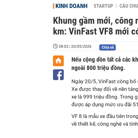
KINH DOANH
STARTUP
CÂU CHU
Khung gầm mới, công n
km: VinFast VF8 mới c
08:03 | 20/05/2026
Chia sẻ
Nếu cộng dồn tất cả các kh
ngoài 800 triệu đồng.
Ngày 20/5, VinFast công bố 
Xe được thay đổi về nền tảng
xe là 999 triệu đồng. Trong 
được áp dụng mức ưu đãi 51 
VF 8 là mẫu xe đầu tiên tro
về thiết kế, công nghệ và tín