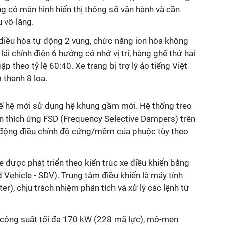
ăng có màn hình hiển thị thông số vận hành và cần
 vô-lăng.
điều hòa tự động 2 vùng, chức năng ion hóa không
lái chỉnh điện 6 hướng có nhớ vị trí, hàng ghế thứ hai
p theo tỷ lệ 60:40. Xe trang bị trợ lý ảo tiếng Việt
 thanh 8 loa.
thế hệ mới sử dụng hệ khung gầm mới. Hệ thống treo
n thích ứng FSD (Frequency Selective Dampers) trên
ự động điều chỉnh độ cứng/mềm của phuộc tùy theo
e được phát triển theo kiến trúc xe điều khiển bằng
Vehicle - SDV). Trung tâm điều khiển là máy tính
r), chịu trách nhiệm phân tích và xử lý các lệnh từ
 công suất tối đa 170 kW (228 mã lực), mô-men