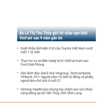
Bà Lê Thị Thu Thủy gửi lời chào tạm biệt
VinFast sau 9 năm gắn bó
Xuất khẩu linh kiện ô tô của Toyota Việt Nam vượt
mốc 1 tỷ USD
Thực hư vụ xe điện Geely bị từ chối tại trạm sạc
Ford Giải Phóng
Dàn lãnh đạo GenZ nhà Vingroup, Techcombank,
VPBank, PC1: Người nắm 10.000 tỷ đồng cổ phiếu,
người làm chủ tịch ở tuổi 27
Victoria Healthcare chung tay chăm sóc sức khỏe
cộng đồng tại xã Tiên Thủy, tỉnh Vĩnh Long