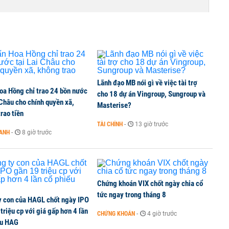
TCK, ai đã mua vào?
Lãnh đạo MB nói gì về việc tài trợ
oa Hồng chỉ trao 24 bồn nước
ine, lao động công trình đóng BHXH bắt buộc
cho 18 dự án Vingroup, Sungroup và
 Châu cho chính quyền xã,
Masterise?
rao tiền
TÀI CHÍNH
-
13 giờ trước
OANH
-
8 giờ trước
 Văn Khoa bị khởi tố
Chứng khoán VIX chốt ngày chia cổ
tức ngay trong tháng 8
y con của HAGL chốt ngày IPO
triệu cp với giá gấp hơn 4 lần
CHỨNG KHOÁN
-
4 giờ trước
ếu HAG