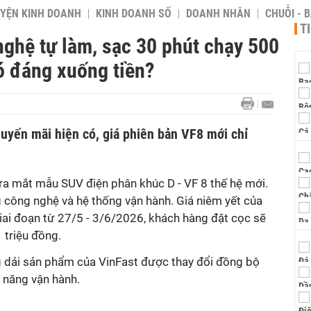
YỆN KINH DOANH
KINH DOANH SỐ
DOANH NHÂN
CHUỖI - 
T
ghệ tự làm, sạc 30 phút chạy 500
ó đáng xuống tiền?
uyến mãi hiện có, giá phiên bản VF8 mới chỉ
ra mắt mẫu SUV điện phân khúc D - VF 8 thế hệ mới.
 công nghệ và hệ thống vận hành. Giá niêm yết của
giai đoạn từ 27/5 - 3/6/2026, khách hàng đặt cọc sẽ
triệu đồng.
ng dải sản phẩm của VinFast được thay đổi đồng bộ
h năng vận hành.