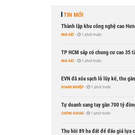
TIN MỚI
Thành lập khu công nghệ cao Hưn
NHÀ ĐẤT
-
1 phút trước
TP HCM sắp có chung cư cao 35 tầ
NHÀ ĐẤT
-
1 phút trước
EVN đã xóa sạch lỗ lũy kế, thu g
DOANH NGHIỆP
-
1 phút trước
Tự doanh sang tay gần 700 tỷ đồn
CHỨNG KHOÁN
-
1 phút trước
Thu hồi 89 ha đất để đấu giá lựa 