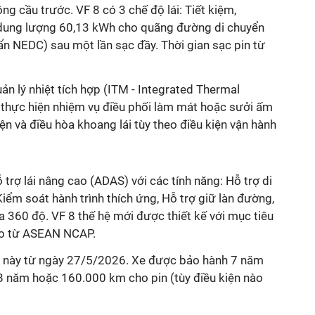
g cầu trước. VF 8 có 3 chế độ lái: Tiết kiệm,
 dung lượng 60,13 kWh cho quãng đường di chuyển
ẩn NEDC) sau một lần sạc đầy. Thời gian sạc pin từ
ản lý nhiệt tích hợp (ITM - Integrated Thermal
thực hiện nhiệm vụ điều phối làm mát hoặc sưởi ấm
ện và điều hòa khoang lái tùy theo điều kiện vận hành
 trợ lái nâng cao (ADAS) với các tính năng: Hỗ trợ di
iểm soát hành trình thích ứng, Hỗ trợ giữ làn đường,
360 độ. VF 8 thế hệ mới được thiết kế với mục tiêu
ao từ ASEAN NCAP.
e này từ ngày 27/5/2026. Xe được bảo hành 7 năm
 năm hoặc 160.000 km cho pin (tùy điều kiện nào