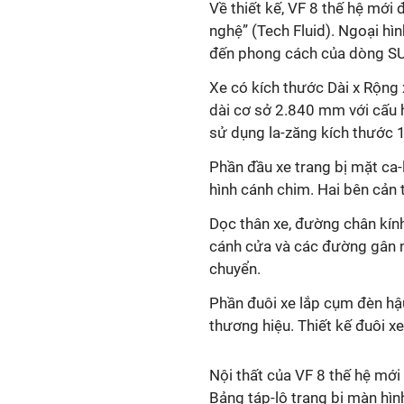
Về thiết kế, VF 8 thế hệ mớ
nghệ” (Tech Fluid). Ngoại hì
đến phong cách của dòng SUV
Xe có kích thước Dài x Rộng 
dài cơ sở 2.840 mm với cấu 
sử dụng la-zăng kích thước 1
Phần đầu xe trang bị mặt ca-
hình cánh chim. Hai bên cản t
Dọc thân xe, đường chân kín
cánh cửa và các đường gân nổ
chuyển.
Phần đuôi xe lắp cụm đèn hậ
thương hiệu. Thiết kế đuôi xe
Nội thất của VF 8 thế hệ mới 
Bảng táp-lô trang bị màn hình