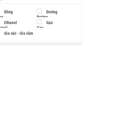
Đồng
Đường
Ethanol
Gạo
Gia súc - Gia cầm
Giấy
Gỗ
Hạt điều
Hồ tiêu - Hạt tiêu
Khí đốt
Kim loại khác
Mắc ca
Muối
Ngũ cốc
Nhựa - Hạt nhựa
Palladium
Phân bón