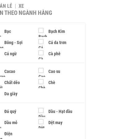
BÁN LẺ
XE
IN THEO NGÀNH HÀNG
Bạc
Bạch Kim
Bông - Sợi
Cá da trơn
Cá ngừ
Cà phê
Cacao
Cao su
Chất dẻo
Chè
Da giày
Đá quý
Dầu - Hạt dầu
Dầu mỏ
Dệt may
Điện