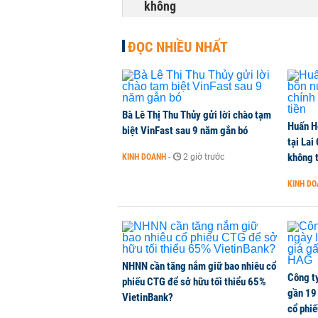
không
NHÀ ĐẤT
-
2 phút trước
ĐỌC NHIỀU NHẤT
Dòng tiền ngoại bất ngờ trở lại T
CHỨNG KHOÁN
-
3 phút trước
Bà Lê Thị Thu Thủy gửi lời chào tạm
Huấn H
Kiến nghị đưa người bán hàng onl
biệt VinFast sau 9 năm gắn bó
tại Lai
THỜI SỰ
-
6 phút trước
không t
KINH DOANH
-
2 giờ trước
KINH D
TikToker Khánh Sky, Vua Quạt, Hồ
KINH DOANH
-
9 phút trước
NHNN cần tăng nắm giữ bao nhiêu cổ
Công t
phiếu CTG để sở hữu tối thiểu 65%
gần 19 
VietinBank?
cổ phi