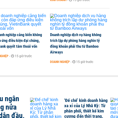
KINH DOANH
-
15 giờ trước
 mặt bằng Vành đai 5 - Vùng Thủ đô, thực hiện từ
anh nghiệp cảng biển không
Doanh nghiệp dịch vụ hàng không
 ứng điều kiện đại chúng,
trích lập dự phòng hàng nghìn tỷ
ank quyết tâm thoái vốn
đồng khoản phải thu từ Bamboo
Airways
NGHIỆP
-
15 giờ trước
DOANH NGHIỆP
-
15 giờ trước
ều ngân
'Đế chế’ kinh doanh hàng
ng nửa
xa xỉ của Lý Nhã Kỳ: Từ
phân phối, thiết kế kim
dẫn đầu,
cương đến thời trang,