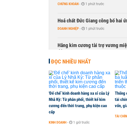
CHỨNG KHOÁN
-
1 phút trước
Hoá chất Đức Giang công bố hai ứ
DOANH NGHIỆP
-
1 phút trước
Hãng kim cương tài trợ vương miệ
động
KINH DOANH
-
1 phút trước
ĐỌC NHIỀU NHẤT
Trùm phân phối ô tô hạng sang lã
KINH DOANH
-
1 phút trước
'Đế chế’ kinh doanh hàng xa xỉ của Lý
Thống 
Nhã Kỳ: Từ phân phối, thiết kế kim
tài chí
Chính phủ đề xuất Quốc hội cho tă
cương đến thời trang, phụ kiện cao
vốn, g
Hải Phòng
cấp
THỜI SỰ
-
1 phút trước
TÀI CHÍ
KINH DOANH
-
1 giờ trước