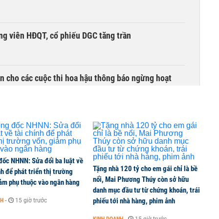
ng viên HĐQT, cổ phiếu DGC tăng trần
n cho các cuộc thi hoa hậu thông báo ngừng hoạt
i đậm khi chuyển hướng buôn xe VinFast
đốc NHNN: Sửa đổi ba luật về
Tặng nhà 120 tỷ cho em gái chỉ là bề
nh để phát triển thị trường
ng 86.100 tỷ đồng làm đường sắt Lào Cai - Hà Nội -
nổi, Mai Phương Thúy còn sở hữu
iảm phụ thuộc vào ngân hàng
danh mục đầu tư từ chứng khoán, trái
phiếu tới nhà hàng, phim ảnh
NH
-
15 giờ trước