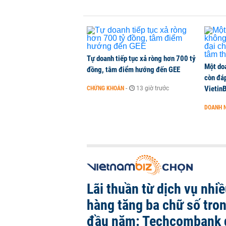
Chi hơn 78.000 tỷ đồng giải phóng
năm 2027
THỜI SỰ
-
1 phút trước
Tự doanh tiếp tục xả ròng hơn 700 tỷ
Một do
đồng, tâm điểm hướng đến GEE
còn đáp
VietinB
CHỨNG KHOÁN
-
13 giờ trước
DOANH 
Lãi thuần từ dịch vụ nhi
hàng tăng ba chữ số tro
đầu năm: Techcombank 