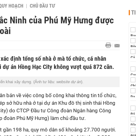
QUY HOẠCH
CHỦ ĐẦU TƯ
T
 Bắc Ninh của Phú Mỹ Hưng được
oài
 xác định tổng số nhà ở mà tổ chức, cá nhân
i dự án Hồng Hạc City không vượt quá 872 căn.
ển khai xây dựng. (Ảnh tư liệu:
website dự án
).
n bản về việc công bố công khai thông tin tổ chức,
p sở hữu nhà ở tại dự án Khu đô thị sinh thái Hồng
City) do CTCP Đầu tư Công đoàn Ngân hàng Công
ập đoàn Phú Mỹ Hưng) làm chủ đầu tư.
t gần 198 ha, quy mô dân số khoảng 27.700 người.