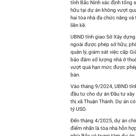
tỉnh Bắc Ninh xác định tổng
hữu tại dự án không vượt quá
hai tòa nhà đa chức năng và 
liền kề.
UBND tỉnh giao Sở Xây dựng 
ngoài được phép sở hữu; phố
quản lý, giám sát việc cấp 
bảo đảm số lượng nhà ở thuộ
vượt quá hạn mức được phép 
bàn.
Vào tháng 9/2024, UBND tỉnh
đầu tư cho dự án Đầu tư xây 
thị xã Thuận Thành. Dự án c
tỷ USD.
Đến tháng 4/2025, dự án chín
điểm nhấn là tòa nhà hỗn hợp
phía Bắc và trung tâm dự án.