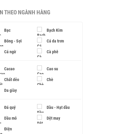
IN THEO NGÀNH HÀNG
Bạc
Bạch Kim
Bông - Sợi
Cá da trơn
Cá ngừ
Cà phê
Cacao
Cao su
Chất dẻo
Chè
Da giày
Đá quý
Dầu - Hạt dầu
Dầu mỏ
Dệt may
Điện