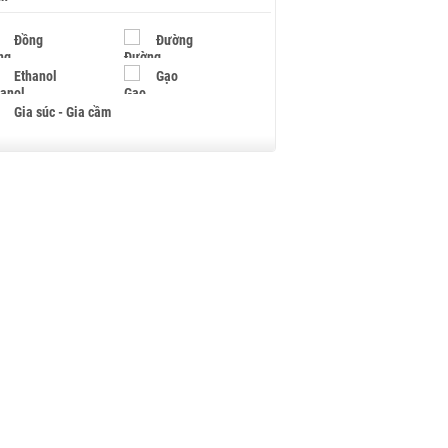
Đồng
Đường
Ethanol
Gạo
Gia súc - Gia cầm
Giấy
Gỗ
Hạt điều
Hồ tiêu - Hạt tiêu
Khí đốt
Kim loại khác
Mắc ca
Muối
Ngũ cốc
Nhựa - Hạt nhựa
Palladium
Phân bón