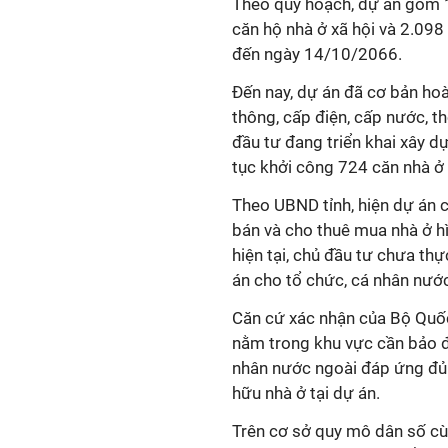
Theo quy hoạch, dự án gồm 1.
căn hộ nhà ở xã hội và 2.09
đến ngày 14/10/2066.
Đến nay, dự án đã cơ bản ho
thông, cấp điện, cấp nước, th
đầu tư đang triển khai xây d
tục khởi công 724 căn nhà ở t
Theo UBND tỉnh, hiện dự án c
bán và cho thuê mua nhà ở hì
hiện tại, chủ đầu tư chưa th
án cho tổ chức, cá nhân nước
Căn cứ xác nhận của Bộ Quố
nằm trong khu vực cần bảo đ
nhân nước ngoài đáp ứng đủ 
hữu nhà ở tại dự án.
Trên cơ sở quy mô dân số cù