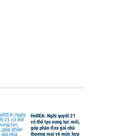
HoREA: Nghị quyết 21
có thể tạo xung lực mới,
góp phần đưa giá nhà
thương mại về mức hợp