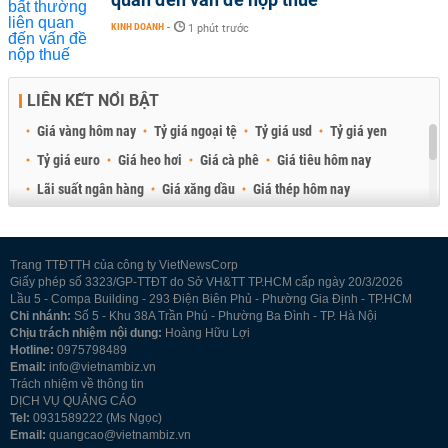
KINH DOANH
-
1 phút trước
LIÊN KẾT NỔI BẬT
Giá vàng hôm nay
Tỷ giá ngoại tệ
Tỷ giá usd
Tỷ giá yen
Tỷ giá euro
Giá heo hơi
Giá cà phê
Giá tiêu hôm nay
Lãi suất ngân hàng
Giá xăng dầu
Giá thép hôm nay
Giá sầu riêng
Giá thịt heo
Giá gạo
Giá cao su
Best Retail Brokers
Diễn đàn đầu tư Việt Nam 2026
Trang TTĐTTH của công ty VietNewsCorp
Giấy phép số 3323/GP-TTĐT do Sở VH&TT TP.HCM cấp ngày 20/3/2026
Lầu 5 - Compa Building - 293 Điện Biên Phủ - Phường Gia Định - TP.HCM
Chi nhánh:
Số 5 - Khu 38A Trần Phú - Phường Ba Đình - TP. Hà Nội
Chịu trách nhiệm nội dung:
Hoàng Hữu Lợi
Hotline:
0975798489
Email:
info@vietnambiz.vn
Trách nhiệm về thông tin
DỊCH VỤ QUẢNG CÁO
Tel:
0931589222 (Ms Ngọc)
Email:
quangcao@vietnambiz.vn