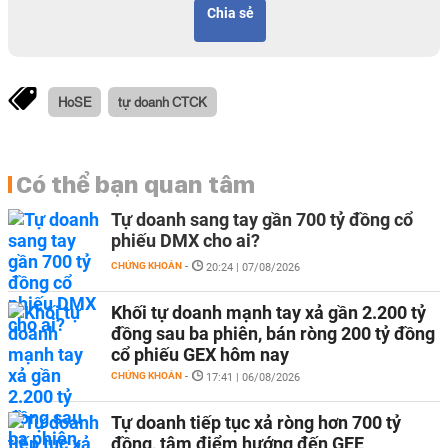
Chia sẻ
HoSE
tự doanh CTCK
Có thể bạn quan tâm
Tự doanh sang tay gần 700 tỷ đồng cổ
phiếu DMX cho ai?
CHỨNG KHOÁN
-
20:24 | 07/08/2026
Khối tự doanh mạnh tay xả gần 2.200 tỷ
đồng sau ba phiên, bán ròng 200 tỷ đồng
cổ phiếu GEX hôm nay
CHỨNG KHOÁN
-
17:41 | 06/08/2026
Tự doanh tiếp tục xả ròng hơn 700 tỷ
đồng, tâm điểm hướng đến GEE