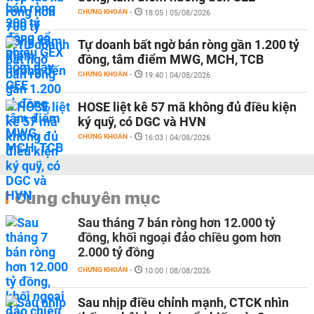
CHỨNG KHOÁN
-
18:05 | 05/08/2026
Tự doanh bất ngờ bán ròng gần 1.200 tỷ
đồng, tâm điểm MWG, MCH, TCB
CHỨNG KHOÁN
-
19:40 | 04/08/2026
HOSE liệt kê 57 mã không đủ điều kiện
ký quỹ, có DGC và HVN
CHỨNG KHOÁN
-
16:03 | 04/08/2026
Cùng chuyên mục
Sau tháng 7 bán ròng hơn 12.000 tỷ
đồng, khối ngoại đảo chiều gom hơn
2.000 tỷ đồng
CHỨNG KHOÁN
-
10:00 | 08/08/2026
Sau nhịp điều chỉnh mạnh, CTCK nhìn