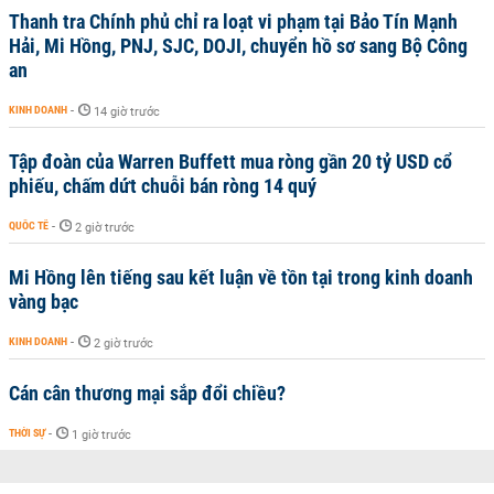
Thanh tra Chính phủ chỉ ra loạt vi phạm tại Bảo Tín Mạnh
Hải, Mi Hồng, PNJ, SJC, DOJI, chuyển hồ sơ sang Bộ Công
an
KINH DOANH
-
14 giờ trước
Tập đoàn của Warren Buffett mua ròng gần 20 tỷ USD cổ
phiếu, chấm dứt chuỗi bán ròng 14 quý
QUỐC TẾ
-
2 giờ trước
Mi Hồng lên tiếng sau kết luận về tồn tại trong kinh doanh
vàng bạc
KINH DOANH
-
2 giờ trước
Cán cân thương mại sắp đổi chiều?
THỜI SỰ
-
1 giờ trước