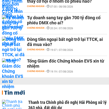
thấy cơ hội ở nhóm cổ phiếu nào?
CHỨNG KHOÁN
-
07:00 | 08/08/2026
Tự doanh sang tay gần 700 tỷ đồng cổ
phiếu DMX cho ai?
CHỨNG KHOÁN
-
20:24 | 07/08/2026
Dòng tiền ngoại bất ngờ trở lại TTCK, ai
đã mua vào?
CHỨNG KHOÁN
-
19:07 | 07/08/2026
Tổng Giám đốc Chứng khoán EVS xin từ
nhiệm
CHỨNG KHOÁN
-
19:19 | 07/08/2026
Tin mới
Thanh tra Chính phủ đề nghị Hải Phòng xử lý
363 nhà, đất dôi dư