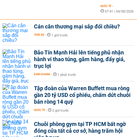
QUỐC TẾ
-
07:41 | 04/08/2026
Cán cân thương mại sắp đổi chiều?
THỜI SỰ
-
1 giờ trước
Bảo Tín Mạnh Hải lên tiếng phủ nhận
hành vi thao túng, găm hàng, đẩy giá,
trục lợi
KINH DOANH
-
1 phút trước
Tập đoàn của Warren Buffett mua ròng
gần 20 tỷ USD cổ phiếu, chấm dứt chuỗi
bán ròng 14 quý
QUỐC TẾ
-
2 giờ trước
Chuỗi phòng gym tại TP HCM bất ngờ
đóng cửa tất cả cơ sở, hàng trăm hội