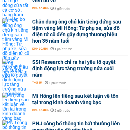
viên bơ vơ
KINH DOANH
-
3 giờ trước
Chân dung ông chủ kín tiếng đứng sau
tiệm vàng Mi Hồng: Từ phụ xe, sửa đồ
điện tử cũ đến gây dựng thương hiệu
hơn 35 năm tuổi
KINH DOANH
-
1 phút trước
SSI Research chỉ ra hai yếu tố quyết
định động lực tăng trưởng nửa cuối
năm
THỜI SỰ
-
1 phút trước
Mi Hồng lên tiếng sau kết luận về tồn
tại trong kinh doanh vàng bạc
KINH DOANH
-
2 giờ trước
PNJ công bố thông tin bất thường liên
quan đến vấn đề nộp thuế