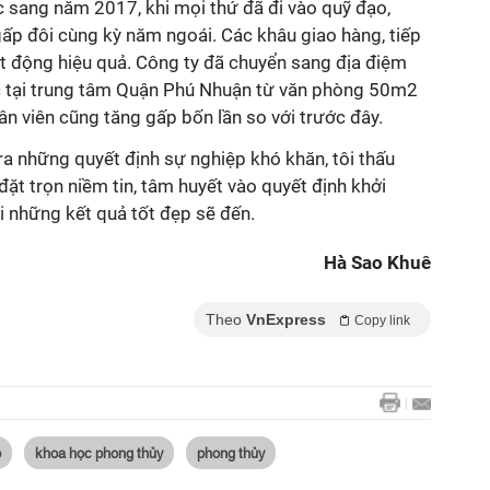
c sang năm 2017, khi mọi thứ đã đi vào quỹ đạo,
ấp đôi cùng kỳ năm ngoái. Các khâu giao hàng, tiếp
oạt động hiệu quả. Công ty đã chuyển sang địa điệm
c tại trung tâm Quận Phú Nhuận từ văn phòng 50m2
ân viên cũng tăng gấp bốn lần so với trước đây.
ra những quyết định sự nghiệp khó khăn, tôi thấu
n đặt trọn niềm tin, tâm huyết vào quyết định khởi
i những kết quả tốt đẹp sẽ đến.
Hà Sao Khuê
Theo
VnExpress
Copy link
p
khoa học phong thủy
phong thủy