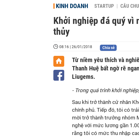
KINH DOANH
STARTUP
CÂU CHU
Khởi nghiệp đá quý vì
thủy
08:16 | 26/01/2018
Chia sẻ
Từ niềm yêu thích và nghi
Thanh Huệ bất ngờ rẽ ngang
Liugems.
- Trong quá trình khởi nghiệp
Sau khi trở thành cử nhân Kho
chính phủ. Tiếp đó, tôi có tr
mời trở thành trưởng nhóm 
nghệ với mức lương gần 1.00
rằng tôi có mức thu nhập cao,