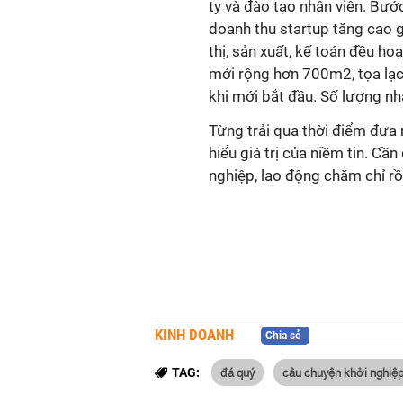
ty và đào tạo nhân viên. Bướ
doanh thu startup tăng cao g
thị, sản xuất, kế toán đều h
mới rộng hơn 700m2, tọa lạ
khi mới bắt đầu. Số lượng nh
Từng trải qua thời điểm đưa 
hiểu giá trị của niềm tin. Cầ
nghiệp, lao động chăm chỉ rồ
KINH DOANH
Chia sẻ
đá quý
câu chuyện khởi nghiệ
TAG: