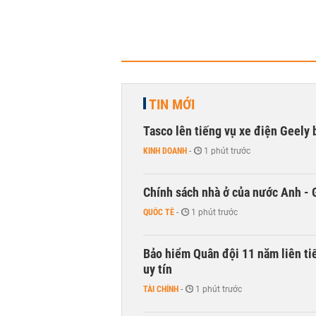
TIN MỚI
Tasco lên tiếng vụ xe điện Geely b
KINH DOANH
-
1 phút trước
Chính sách nhà ở của nước Anh - 
QUỐC TẾ
-
1 phút trước
Bảo hiểm Quân đội 11 năm liên ti
uy tín
TÀI CHÍNH
-
1 phút trước