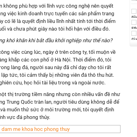
ân không phù hợp với lĩnh vực công nghệ nên quyết
công việc kinh doanh trực tuyến các sản phẩm trang
có lẽ là quyết định liều lĩnh nhất tính tới thời điểm
ổi và chưa phút giây nào tôi hối hận với điều đó.
ững khó khăn khi bắt đầu khởi nghiệp như thế nào?
 công việc cùng lúc, ngày ở trên công ty, tối muộn về
hàng khắp các con phố ở Hà Nội. Thời điểm đó, tôi
ong làng đá, người sau này đã chỉ dạy cho tôi rất
 lập tức, tôi cảm thấy bị những viên đá thô thu hút.
ghiên cứu, học hỏi tài liệu trong và ngoài nước.
một thị trường tiềm năng nhưng còn nhiều vấn đề như
ng Trung Quốc tràn lan, người tiêu dùng không dễ để
,và muốn thử sức ở môi trường mới, tôi quyết định
ĩnh vực đá phong thủy.