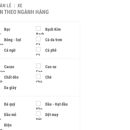
BÁN LẺ
XE
IN THEO NGÀNH HÀNG
Bạc
Bạch Kim
Bông - Sợi
Cá da trơn
Cá ngừ
Cà phê
Cacao
Cao su
Chất dẻo
Chè
Da giày
Đá quý
Dầu - Hạt dầu
Dầu mỏ
Dệt may
Điện