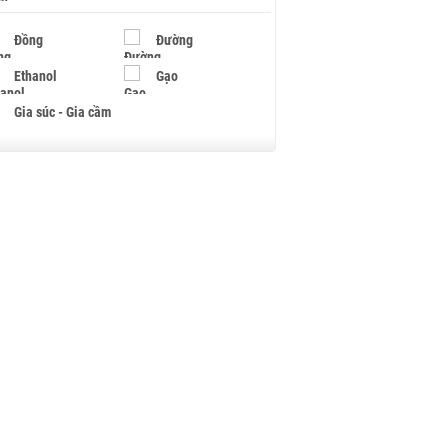
Đồng
Đường
Ethanol
Gạo
Gia súc - Gia cầm
Giấy
Gỗ
Hạt điều
Hồ tiêu - Hạt tiêu
Khí đốt
Kim loại khác
Mắc ca
Muối
Ngũ cốc
Nhựa - Hạt nhựa
Palladium
Phân bón