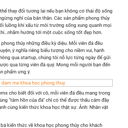
hể thay đổi tương lai nếu bạn không có thái độ sống
 ngừng nghỉ của bản thân. Các sản phẩm phong thủy
 đổi luồng khí xấu từ môi trường sống xung quanh mọi
khí…nhằm hướng tới một cuộc sống tốt đẹp hơn.
đá phong thủy những điều kỳ diệu. Mỗi viên đá đều
yện, ý nghĩa riêng biểu tượng cho niềm vui, hạnh
hông qua startup, chúng tôi nỗ lực từng ngày để gửi
 được qua từng viên đá quý. Mong mỗi người bạn đến
ản phẩm ưng ý.
ems cho biết đối với cô, mỗi viên đá đều mang trong
ùng "tâm hồn của đá" chỉ có thể được thấu cảm đầy
nh cùng kiến thức khoa học thật sự. Ảnh: Nhân vật
n bá kiến thức về khoa học phong thủy cho khách