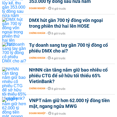
353.000 tỷ đồng sau nửa năm
DOANH NGHIỆP
-
4 giờ trước
DMX hút gần 700 tỷ đồng vốn ngoại
trong phiên thứ hai lên HOSE
CHỨNG KHOÁN
-
8 giờ trước
Tự doanh sang tay gần 700 tỷ đồng cổ
phiếu DMX cho ai?
CHỨNG KHOÁN
-
4 giờ trước
NHNN cần tăng nắm giữ bao nhiêu cổ
phiếu CTG để sở hữu tối thiểu 65%
VietinBank?
CHỨNG KHOÁN
-
8 giờ trước
VNPT nắm giữ hơn 62.000 tỷ đồng tiền
mặt, ngang ngửa MWG
DOANH NGHIỆP
-
8 giờ trước