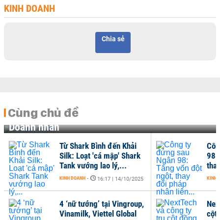
KINH DOANH
Chia sẻ
Cùng chủ đề
Doanh nhân
Từ Shark Bình đến Khải
Côn
Silk: Loạt 'cá mập' Shark
98:
Tank vướng lao lý,...
thay
KINH DOANH
-
KINH 
16:17 | 14/10/2025
4 ‘nữ tướng’ tại Vingroup,
Nex
Vinamilk, Viettel Global
cột