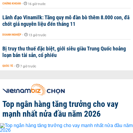
CHỨNG KHOÁN
-
16 giờ trước
Lãnh đạo Vinamilk: Tăng quy mô đàn bò thêm 8.000 con, đã
chốt giá nguyên liệu đến tháng 11
DOANH NGHIỆP
-
13 giờ trước
Bị truy thu thuế đặc biệt, giới siêu giàu Trung Quốc hoảng
loạn bán tài sản, cổ phiếu
QUỐC TẾ
-
7 giờ trước
Top ngân hàng tăng trưởng cho vay
mạnh nhất nửa đầu năm 2026