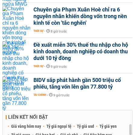
Chuyên gia Phạm Xuân Hoè chỉ ra 6
nguyên nhân khiến dòng vốn trong nền
kinh tế còn 'tắc nghẽn'
THỜI SỰ
-
8 giờ trước
Đề xuất miễn 30% thuế thu nhập cho hộ
kinh doanh, doanh nghiệp có doanh thu
dưới 10 tỷ đồng
THỜI SỰ
-
9 giờ trước
BIDV sắp phát hành gần 500 triệu cổ
phiếu, tăng vốn lên gần 77.800 tỷ
TÀI CHÍNH
-
9 giờ trước
LIÊN KẾT NỔI BẬT
Giá vàng hôm nay
Tỷ giá ngoại tệ
Tỷ giá usd
Tỷ giá yen
Tỷ giá euro
Giá heo hơi
Giá cà phê
Giá tiêu hôm nay