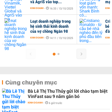
và AgriS vào top...
mạn
KINH DOANH
-
KINH 
16:33 | 13/10/2025
Loạt doanh nghiệp trong
Cris
hệ sinh thái kinh doanh
bé 
của vợ chồng Ngân 98
đầu 
KINH DOANH
-
KINH 
14:11 | 13/10/2025
Cùng chuyên mục
Bà Lê Thị Thu Thủy gửi lời chào tạm biệt
VinFast sau 9 năm gắn bó
KINH DOANH
-
6 giờ trước