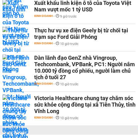
Xuất khẩu linh kiện ô tô của Toyota Việt
Nam vượt mốc 1 tỷ USD
KINH DOANH
-
9 giờ trước
Thực hư vụ xe điện Geely bị từ chối tại
trạm sạc Ford Giải Phóng
KINH DOANH
-
10 giờ trước
Dàn lãnh đạo GenZ nhà Vingroup,
Techcombank, VPBank, PC1: Người nắm
10.000 tỷ đồng cổ phiếu, người làm chủ
tịch ở tuổi 27
KINH DOANH
-
10 giờ trước
Victoria Healthcare chung tay chăm sóc
sức khỏe cộng đồng tại xã Tiên Thủy, tỉnh
Vĩnh Long
KINH DOANH
-
10 giờ trước