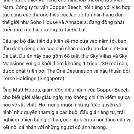
Nam. Công ty tư vấn Copper Beech, nổi tiếng với việc hợp
tác cùng các thương hiệu câu lạc bộ tư nhân hàng đầu
thế giới như Soho House và Annabel's, đang đồng phát
triển một mô hình tương tự tại Đà Lạt.
Câu lạc bộ đầu tiên dự kiến sẽ mở cửa vào năm tới, ban
đầu dành riêng cho các chủ nhân của dự án dân cư Haus
Da Lat. Dự án này bao gồm 68 biệt thự Sky Villas và Sky
Mansions với giá khởi điểm khoảng 1 triệu USD mỗi căn,
được phát triển bởi The One Destination và hậu thuẫn bởi
Terne Holdings (Singapore).
Ông Matt Hobbs, giám đốc điều hành của Copper Beech,
cho biết giới siêu giàu ngày nay không chỉ tìm kiếm sự xa
hoa về vật chất. Họ mong muốn những "đặc quyền vô
hình" như quyền tham gia các buổi đấu giá riêng tư, trải
nghiệm phiên bản giới hạn, các sự kiện xã hội đẳng cấp và
kết nối cá nhân với những người có ảnh hưởng.