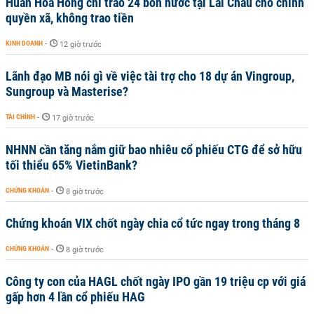
Huấn Hoa Hồng chỉ trao 24 bồn nước tại Lai Châu cho chính
quyền xã, không trao tiền
KINH DOANH
-
12 giờ trước
Lãnh đạo MB nói gì về việc tài trợ cho 18 dự án Vingroup,
Sungroup và Masterise?
TÀI CHÍNH
-
17 giờ trước
NHNN cần tăng nắm giữ bao nhiêu cổ phiếu CTG để sở hữu
tối thiểu 65% VietinBank?
CHỨNG KHOÁN
-
8 giờ trước
Chứng khoán VIX chốt ngày chia cổ tức ngay trong tháng 8
CHỨNG KHOÁN
-
8 giờ trước
Công ty con của HAGL chốt ngày IPO gần 19 triệu cp với giá
gấp hơn 4 lần cổ phiếu HAG