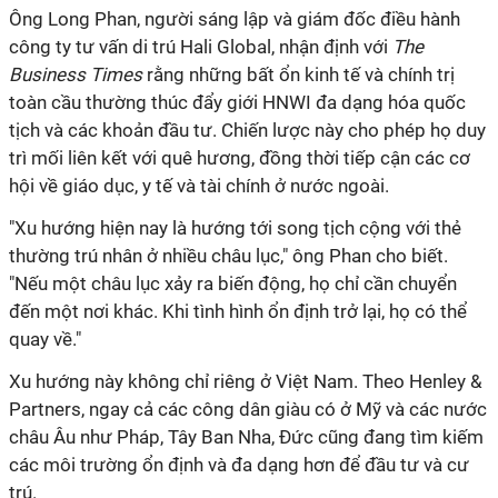
Ông Long Phan, người sáng lập và giám đốc điều hành
công ty tư vấn di trú Hali Global, nhận định với
The
Business Times
rằng những bất ổn kinh tế và chính trị
toàn cầu thường thúc đẩy giới HNWI đa dạng hóa quốc
tịch và các khoản đầu tư. Chiến lược này cho phép họ duy
trì mối liên kết với quê hương, đồng thời tiếp cận các cơ
hội về giáo dục, y tế và tài chính ở nước ngoài.
"Xu hướng hiện nay là hướng tới song tịch cộng với thẻ
thường trú nhân ở nhiều châu lục," ông Phan cho biết.
"Nếu một châu lục xảy ra biến động, họ chỉ cần chuyển
đến một nơi khác. Khi tình hình ổn định trở lại, họ có thể
quay về."
Xu hướng này không chỉ riêng ở Việt Nam. Theo Henley &
Partners, ngay cả các công dân giàu có ở Mỹ và các nước
châu Âu như Pháp, Tây Ban Nha, Đức cũng đang tìm kiếm
các môi trường ổn định và đa dạng hơn để đầu tư và cư
trú.