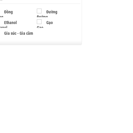
Đồng
Đường
Ethanol
Gạo
Gia súc - Gia cầm
Giấy
Gỗ
Hạt điều
Hồ tiêu - Hạt tiêu
Khí đốt
Kim loại khác
Mắc ca
Muối
Ngũ cốc
Nhựa - Hạt nhựa
Palladium
Phân bón