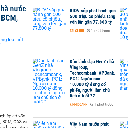
Nhà nước
BIDV sắp phát hành gần
, BCM,
500 triệu cổ phiếu, tăng
vốn lên gần 77.800 tỷ
TÀI CHÍNH
-
1 phút trước
Dàn lãnh đạo GenZ nhà
Vingroup,
Techcombank, VPBank,
PC1: Người nắm
10.000 tỷ đồng cổ
phiếu, người làm chủ
tịch ở tuổi 27
KINH DOANH
-
1 phút trước
nghiệp có vốn
M, BCM, GAS và
Việt Nam muốn phát
 khi khung phân