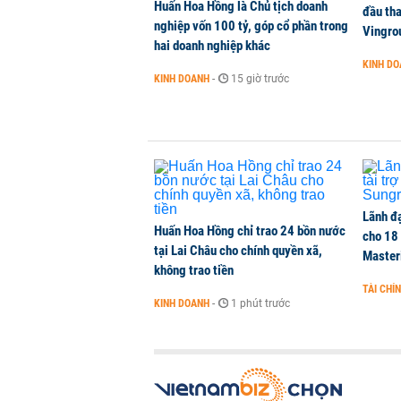
Huấn Hoa Hồng là Chủ tịch doanh
Bảo hiểm Quân đội 11 năm liên ti
đầu tha
nghiệp vốn 100 tỷ, góp cổ phần trong
uy tín
Vingro
hai doanh nghiệp khác
TÀI CHÍNH
-
1 phút trước
KINH D
KINH DOANH
-
15 giờ trước
Dàn lãnh đạo GenZ nhà Vingroup,
đồng cổ phiếu, người làm chủ tịch
KINH DOANH
-
1 phút trước
Lãnh đạ
Huấn Hoa Hồng chỉ trao 24 bồn nước
cho 18
tại Lai Châu cho chính quyền xã,
Master
không trao tiền
TÀI CHÍ
KINH DOANH
-
1 phút trước