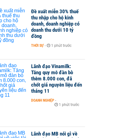
Đề xuất miễn 30% thuế
thu nhập cho hộ kinh
doanh, doanh nghiệp có
doanh thu dưới 10 tỷ
đồng
THỜI SỰ
-
1 phút trước
Lãnh đạo Vinamilk:
Tăng quy mô đàn bò
thêm 8.000 con, đã
chốt giá nguyên liệu đến
tháng 11
DOANH NGHIỆP
-
1 phút trước
Lãnh đạo MB nói gì về