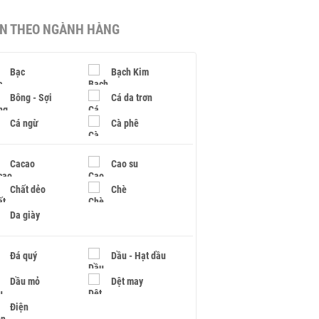
IN THEO NGÀNH HÀNG
Bạc
Bạch Kim
Bông - Sợi
Cá da trơn
Cá ngừ
Cà phê
Cacao
Cao su
Chất dẻo
Chè
Da giày
Đá quý
Dầu - Hạt dầu
Dầu mỏ
Dệt may
Điện