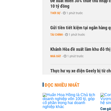
Đề xuất miễn 30% thuế thu nhập c
10 tỷ đồng
THỜI SỰ
-
1 phút trước
Gửi tiền tiết kiệm tại ngân hàng 
TÀI CHÍNH
-
1 phút trước
Khánh Hòa đề xuất làm khu đô thị
NHÀ ĐẤT
-
1 phút trước
Thực hư vụ xe điện Geely bị từ ch
KINH DOANH
-
1 phút trước
ĐỌC NHIỀU NHẤT
Chính sách nhà ở của nước Anh - 
QUỐC TẾ
-
1 phút trước
Con gá