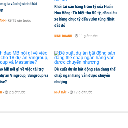
ếp trong Top 10 Doanh nghiệp Bảo hiểm Phi nhân thọ
m gia vào hệ sinh thái
Khối tài sản hàng trăm tỷ của Huấn
up
Hoa Hồng: Từ biệt thự 50 tỷ, dàn siêu
xe hàng chục tỷ đến vườn tùng Nhật
OANH
-
15 giờ trước
đắt đỏ
 Techcombank, VPBank, PC1: Người nắm 10.000 tỷ
KINH DOANH
-
11 giờ trước
 ở tuổi 27
o MB nói gì về việc tài trợ
Đề xuất dự án bất động sản đang thế
 dự án Vingroup, Sungroup và
chấp ngân hàng vẫn được chuyển
ise?
nhượng
NH
-
2 giờ trước
NHÀ ĐẤT
-
17 giờ trước