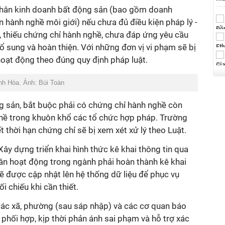
nhân kinh doanh bất động sản (bao gồm doanh
n hành nghề môi giới) nếu chưa đủ điều kiện pháp lý -
 thiếu chứng chỉ hành nghề, chưa đáp ứng yêu cầu
ổ sung và hoàn thiện. Với những đơn vị vi phạm sẽ bị
 hoạt động theo đúng quy định pháp luật.
nh Hòa. Ảnh: Bùi Toàn
ng sản, bắt buộc phải có chứng chỉ hành nghề còn
ghề trong khuôn khổ các tổ chức hợp pháp. Trường
 thời hạn chứng chỉ sẽ bị xem xét xử lý theo Luật.
Xây dựng triển khai hình thức kê khai thông tin qua
hân hoạt động trong ngành phải hoàn thành kê khai
ẽ được cập nhật lên hệ thống dữ liệu để phục vụ
ối chiếu khi cần thiết.
ác xã, phường (sau sáp nhập) và các cơ quan báo
 phối hợp, kịp thời phản ánh sai phạm và hỗ trợ xác