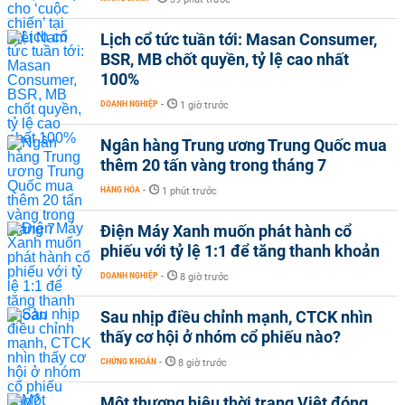
Lịch cổ tức tuần tới: Masan Consumer,
BSR, MB chốt quyền, tỷ lệ cao nhất
100%
DOANH NGHIỆP
-
1 giờ trước
Ngân hàng Trung ương Trung Quốc mua
thêm 20 tấn vàng trong tháng 7
HÀNG HÓA
-
1 phút trước
Điện Máy Xanh muốn phát hành cổ
phiếu với tỷ lệ 1:1 để tăng thanh khoản
DOANH NGHIỆP
-
8 giờ trước
Sau nhịp điều chỉnh mạnh, CTCK nhìn
thấy cơ hội ở nhóm cổ phiếu nào?
CHỨNG KHOÁN
-
8 giờ trước
Một thương hiệu thời trang Việt đóng