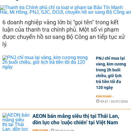
6 doanh nghiệp vàng lớn bị "gọi tên" trong kết
luận của thanh tra chính phủ. Một số vi phạm
được chuyển hồ sơ sang Bộ Công an tiếp tục xử
lý.
PNJ chỉ mua lại
vàng, kim cương
trong 2h buổi
chiều, giữ lịch
trả tiền tối đa
120 ngày
KINH DOANH
-
09:47 | 24/07/2026
AEON bán mảng siêu thị tại Thái Lan,
dồn lực cho ‘cuộc chiến’ tại Việt Nam
KINH DOANH
-
39 phút trước