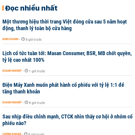
Đọc nhiều nhất
Một thương hiệu thời trang Việt đóng cửa sau 5 năm hoạt
động, thanh lý toàn bộ cửa hàng
KINH DOANH
-
8 giờ trước
Lịch cổ tức tuần tới: Masan Consumer, BSR, MB chốt quyền,
tỷ lệ cao nhất 100%
DOANH NGHIỆP
-
1 giờ trước
Điện Máy Xanh muốn phát hành cổ phiếu với tỷ lệ 1:1 để
tăng thanh khoản
DOANH NGHIỆP
-
8 giờ trước
Sau nhịp điều chỉnh mạnh, CTCK nhìn thấy cơ hội ở nhóm cổ
phiếu nào?
CHỨNG KHOÁN
-
8 giờ trước