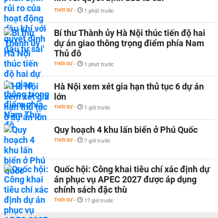
THỜI SỰ
-
1 phút trước
Bí thư Thành ủy Hà Nội thúc tiến độ hai
dự án giao thông trọng điểm phía Nam
Thủ đô
THỜI SỰ
-
1 phút trước
Hà Nội xem xét gia hạn thủ tục 6 dự án
lớn
THỜI SỰ
-
1 giờ trước
Quy hoạch 4 khu lấn biển ở Phú Quốc
THỜI SỰ
-
7 giờ trước
Quốc hội: Công khai tiêu chí xác định dự
án phục vụ APEC 2027 được áp dụng
chính sách đặc thù
THỜI SỰ
-
17 giờ trước