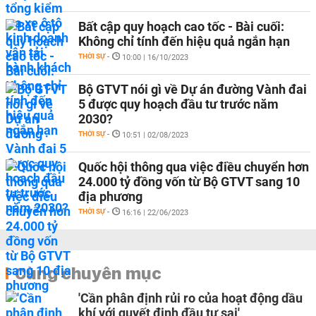
Bất cập quy hoạch cao tốc - Bài cuối:
Không chỉ tính đến hiệu quả ngắn hạn
THỜI SỰ
-
10:00 | 16/10/2023
Bộ GTVT nói gì về Dự án đường Vành đai
5 được quy hoạch đầu tư trước năm
2030?
THỜI SỰ
-
10:51 | 02/08/2023
Quốc hội thông qua việc điều chuyển hơn
24.000 tỷ đồng vốn từ Bộ GTVT sang 10
địa phương
THỜI SỰ
-
16:16 | 22/06/2023
Cùng chuyên mục
'Cần phân định rủi ro của hoạt động dầu
khí với quyết định đầu tư sai'