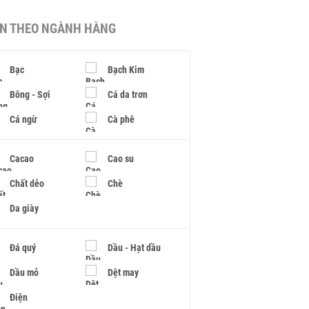
IN THEO NGÀNH HÀNG
Bạc
Bạch Kim
Bông - Sợi
Cá da trơn
Cá ngừ
Cà phê
Cacao
Cao su
Chất dẻo
Chè
Da giày
Đá quý
Dầu - Hạt dầu
Dầu mỏ
Dệt may
Điện