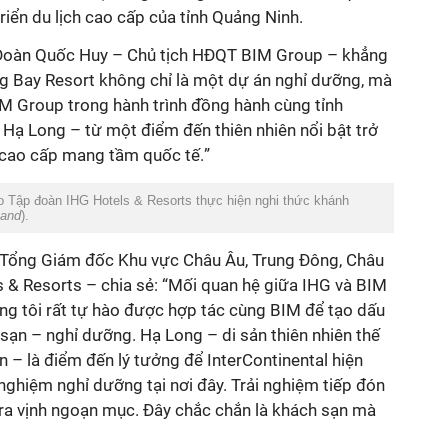
riển du lịch cao cấp của tỉnh Quảng Ninh.
Đoàn Quốc Huy
– Chủ tịch HĐQT BIM Group
– khẳng
ng Bay Resort không chỉ là một dự án nghỉ dưỡng, mà
IM Group trong hành trình đồng hành cùng tỉnh
Hạ Long – từ một điểm đến thiên nhiên nổi bật trở
 cao cấp mang tầm quốc tế.
”
 Tập đoàn IHG Hotels & Resorts thực hiện nghi thức khánh
and
).
 Tổng Giám đốc Khu vực Châu Âu, Trung Đông, Châu
s & Resorts
– chia sẻ: “
Mối quan hệ giữa IHG và BIM
ng tôi rất tự hào được hợp tác cùng BIM để tạo dấu
sạn – nghỉ dưỡng. Hạ Long – di sản thiên nhiên thế
– là điểm đến lý tưởng để InterContinental hiện
i nghiệm nghỉ dưỡng tại nơi đây. Trải nghiệm tiếp đón
 ra vịnh ngoạn mục. Đây chắc chắn là khách sạn mà