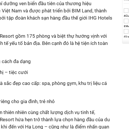
hỉ dưỡng ven biển đầu tiên của thương hiệu
c Việt Nam và được phát triển bởi BIM Land, thành
bởi tập đoàn khách sạn hàng đầu thế giới IHG Hotels
 Resort gồm 175 phòng và biệt thự hướng vịnh với
nh tế yếu tố bản địa. Bên cạnh đó là hệ tiện ích toàn
g cách đa dạng
hị – tiệc cưới
 sắc đẹp cao cấp: spa, phòng gym, khu trị liệu cá
riêng cho gia đình, trẻ nhỏ
 thiên nhiên cùng chất lượng dịch vụ tinh tế,
 Resort hứa hẹn trở thành lựa chọn hàng đầu của du
 khi đến với Hạ Long – cũng như là điểm nhấn quan