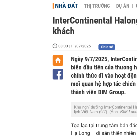
NHÀ ĐẤT
THỊ TRƯỜNG
DỰ ÁN
InterContinental Halon
khách
08:00 | 11/07/2025
Chia sẻ
Ngày 9/7/2025, InterConti
biển đầu tiên của thương h
chính thức đi vào hoạt độn
mối quan hệ hợp tác chiến
thành viên BIM Group.
Khu nghỉ dưỡng InterContinental H
lịch Việt Nam (9/7). (Ảnh:
BIM Lan
Tọa lạc tại trung tâm bán đảo
Hạ Long – di sản thiên nhiê