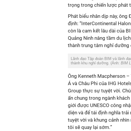
trọng trong chiến lược phát t
Phát biểu nhân dịp này, ông
định: “
InterContinental Halo
còn là cam kết lâu dài của B
Quảng Ninh nâng tầm du lịch 
thành trung tâm nghỉ dưỡng
Lãnh đạo Tập đoàn BIM và lãnh đạo
thành khu nghỉ dưỡng.
(Ảnh:
BIM L
Ông
Kenneth Macpherson
–
Á và Châu Phi của IHG Hotel
Group thực sự tuyệt vời. Chú
ấn chung trong ngành khách 
giới được UNESCO công nhận 
diện và để tái định nghĩa trả
tuyệt vời và khung cảnh nhìn
tôi sẽ quay lại sớm.
”