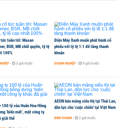
 tức tuần tới: Masan
Điện Máy Xanh muốn phát hành cổ
er, BSR, MB chốt quyền, tỷ lệ
phiếu với tỷ lệ 1:1 để tăng thanh
ất 100%
khoản
NGHIỆP
-
3 giờ trước
DOANH NGHIỆP
-
9 giờ trước
AEON bán mảng siêu thị tại Thái Lan,
y 100 tỷ của Huấn Hoa Hồng
dồn lực cho ‘cuộc chiến’ tại Việt Nam
ng ‘biến mất’, một công ty
 giải thể
KINH DOANH
-
2 giờ trước