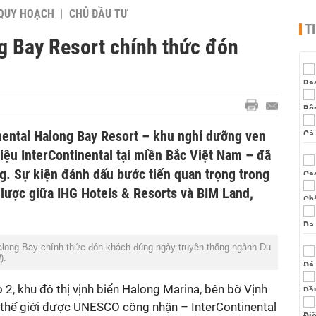
QUY HOẠCH
CHỦ ĐẦU TƯ
T
g Bay Resort chính thức đón
nental Halong Bay Resort – khu nghỉ dưỡng ven
iệu InterContinental tại miền Bắc Việt Nam – đã
g. Sự kiện đánh dấu bước tiến quan trọng trong
 lược giữa IHG Hotels & Resorts và BIM Land,
along Bay chính thức đón khách đúng ngày truyền thống ngành Du
d
).
 2, khu đô thị vịnh biển Halong Marina, bên bờ Vịnh
n thế giới được UNESCO công nhận – InterContinental