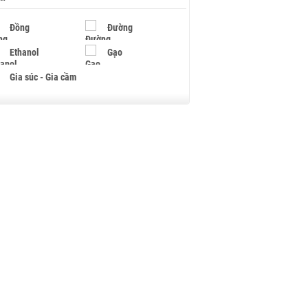
Đồng
Đường
Ethanol
Gạo
Gia súc - Gia cầm
Giấy
Gỗ
Hạt điều
Hồ tiêu - Hạt tiêu
Khí đốt
Kim loại khác
Mắc ca
Muối
Ngũ cốc
Nhựa - Hạt nhựa
Palladium
Phân bón