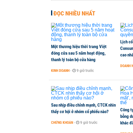
THỜI SỰ
-
1 phút trước
ĐỌC NHIỀU NHẤT
Lịch cổ
Một thương hiệu thời trang Việt
Consum
đóng cửa sau 5 năm hoạt động,
cao nh
thanh lý toàn bộ cửa hàng
DOANH 
KINH DOANH
-
9 giờ trước
Sau nhịp điều chỉnh mạnh, CTCK nhìn
Công t
thấy cơ hội ở nhóm cổ phiếu nào?
bỗng dư
khác đã
CHỨNG KHOÁN
-
9 giờ trước