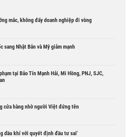
ướng mắc, không đẩy doanh nghiệp đi vòng
ốc sang Nhật Bản và Mỹ giảm mạnh
i phạm tại Bảo Tín Mạnh Hải, Mi Hồng, PNJ, SJC,
 an
g cửa hàng nhờ người Việt đứng tên
g dầu khí với quyết định đầu tư sai'