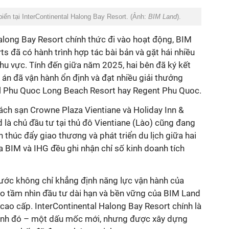
iển tại InterContinental Halong Bay Resort.
(Ảnh:
BIM Land
).
along Bay Resort chính thức đi vào hoạt động, BIM
s đã có hành trình hợp tác bài bản và gặt hái nhiều
hu vực. Tính đến giữa năm 2025, hai bên đã ký kết
án đã vận hành ổn định và đạt nhiều giải thưởng
al Phu Quoc Long Beach Resort hay Regent Phu Quoc.
khách sạn Crowne Plaza Vientiane và Holiday Inn &
 là chủ đầu tư tại thủ đô Vientiane (Lào) cũng đang
 thúc đẩy giao thương và phát triển du lịch giữa hai
 BIM và IHG đều ghi nhận chỉ số kinh doanh tích
ước không chỉ khẳng định năng lực vận hành của
o tầm nhìn đầu tư dài hạn và bền vững của BIM Land
cao cấp. InterContinental Halong Bay Resort chính là
rình đó – một dấu mốc mới, nhưng được xây dựng