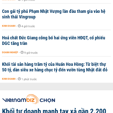
Con gái tỷ phú Phạm Nhật Vượng lần đầu tham gia vào hệ
sinh thái Vingroup
KINH DOANH
-
4 giờ trước
Hoá chất Đức Giang công bố hai ứng viên HĐQT, cổ phiếu
DGC tăng trần
DOANH NGHIỆP
-
9 giờ trước
Khối tài sản hàng trăm tỷ của Huấn Hoa Hồng: Từ biệt thự
50 tỷ, dàn siêu xe hàng chục tỷ đến vườn tùng Nhật đắt đỏ
KINH DOANH
-
1 phút trước
Khối tự doanh mạnh tay xả gần 2.200