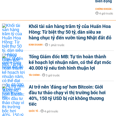
biến động
CHỨNG KHOÁN
-
4 giờ trước
Khối tài sản hàng trăm tỷ của Huấn Hoa
Hồng: Từ biệt thự 50 tỷ, dàn siêu xe
hàng chục tỷ đến vườn tùng Nhật đắt đỏ
KINH DOANH
-
1 phút trước
Tổng Giám đốc MB: Tự tin hoàn thành
kế hoạch lợi nhuận năm, có thể đạt mốc
40.000 tỷ nếu tình hình thuận lợi
TÀI CHÍNH
-
3 giờ trước
AI trở nên 'đáng sợ' hơn Bitcoin: Giới
đầu tư tháo chạy vì thị trường bốc hơi
40%, 150 tỷ USD bị rút không thương
tiếc
QUỐC TẾ
-
4 giờ trước