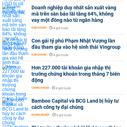
Doanh nghiệp duy nhất sản xuất vàng
mã trên sàn báo lãi tăng 64%, không
vay một đồng nào từ ngân hàng
KINH DOANH
-
4 giờ trước
Con gái tỷ phú Phạm Nhật Vượng lần
đầu tham gia vào hệ sinh thái Vingroup
KINH DOANH
-
4 giờ trước
Hơn 227.000 tài khoản gia nhập thị
trường chứng khoán trong tháng 7 biến
động
CHỨNG KHOÁN
-
4 giờ trước
Bamboo Capital và BCG Land bị hủy tư
cách công ty đại chúng
DOANH NGHIỆP
-
6 giờ trước