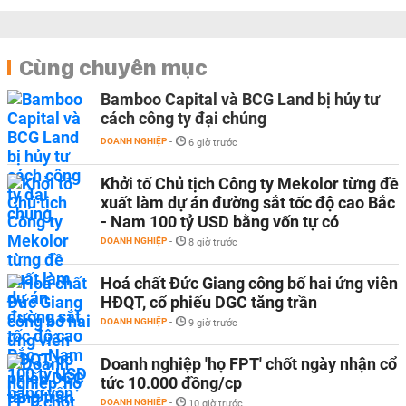
Cùng chuyên mục
Bamboo Capital và BCG Land bị hủy tư
cách công ty đại chúng
DOANH NGHIỆP
-
6 giờ trước
Khởi tố Chủ tịch Công ty Mekolor từng đề
xuất làm dự án đường sắt tốc độ cao Bắc
- Nam 100 tỷ USD bằng vốn tự có
DOANH NGHIỆP
-
8 giờ trước
Hoá chất Đức Giang công bố hai ứng viên
HĐQT, cổ phiếu DGC tăng trần
DOANH NGHIỆP
-
9 giờ trước
Doanh nghiệp 'họ FPT' chốt ngày nhận cổ
tức 10.000 đồng/cp
DOANH NGHIỆP
-
10 giờ trước