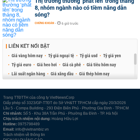
Thị trường thường ‘phất lên’ trong tháng
8, nhóm ngành nào có tiềm năng dẫn
sóng?
CHỨNG KHOÁN
-
6 giờ trước
LIÊN KẾT NỔI BẬT
Giá vàng hôm nay
Tỷ giá ngoại tệ
Tỷ giá usd
Tỷ giá yen
Tỷ giá euro
Giá heo hơi
Giá cà phê
Giá tiêu hôm nay
Lãi suất ngân hàng
Giá xăng dầu
Giá thép hôm nay
Giá sầu riêng
Giá thịt heo
Giá gạo
Giá cao su
Best Retail Brokers
Diễn đàn đầu tư Việt Nam 2026
Trang TTĐTTH của công ty VietNewsCorp
Giấy phép số 3323/GP-TTĐT do Sở VH&TT TP.HCM cấp ngày 20/3/2026
Lầu 5 - Compa Building - 293 Điện Biên Phủ - Phường Gia Định - TP.HCM
Chi nhánh:
Số 5 - Khu 38A Trần Phú - Phường Ba Đình - TP. Hà Nội
Chịu trách nhiệm nội dung:
Hoàng Hữu Lợi
Hotline:
0975798489
Email:
info@vietnambiz.vn
Trách nhiệm về thông tin
DỊCH VỤ QUẢNG CÁO