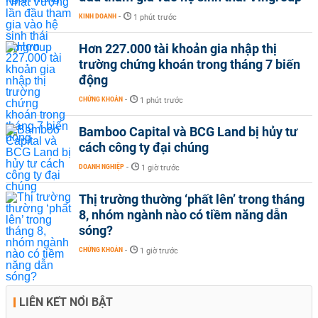
KINH DOANH
-
1 phút trước
Hơn 227.000 tài khoản gia nhập thị
trường chứng khoán trong tháng 7 biến
động
CHỨNG KHOÁN
-
1 phút trước
Bamboo Capital và BCG Land bị hủy tư
cách công ty đại chúng
DOANH NGHIỆP
-
1 giờ trước
Thị trường thường ‘phất lên’ trong tháng
8, nhóm ngành nào có tiềm năng dẫn
sóng?
CHỨNG KHOÁN
-
1 giờ trước
LIÊN KẾT NỔI BẬT