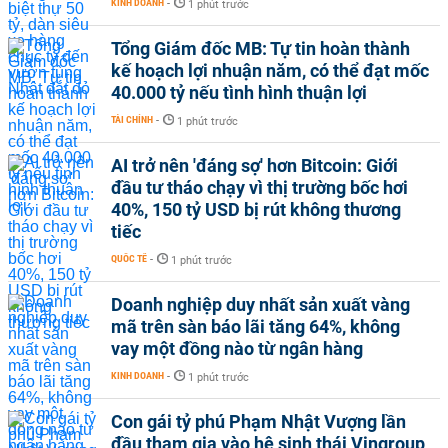
KINH DOANH
-
1 phút trước
Tổng Giám đốc MB: Tự tin hoàn thành
kế hoạch lợi nhuận năm, có thể đạt mốc
40.000 tỷ nếu tình hình thuận lợi
TÀI CHÍNH
-
1 phút trước
AI trở nên 'đáng sợ' hơn Bitcoin: Giới
đầu tư tháo chạy vì thị trường bốc hơi
40%, 150 tỷ USD bị rút không thương
tiếc
QUỐC TẾ
-
1 phút trước
Doanh nghiệp duy nhất sản xuất vàng
mã trên sàn báo lãi tăng 64%, không
vay một đồng nào từ ngân hàng
KINH DOANH
-
1 phút trước
Con gái tỷ phú Phạm Nhật Vượng lần
đầu tham gia vào hệ sinh thái Vingroup