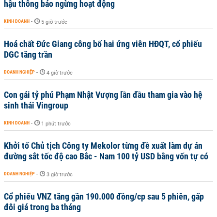
hậu thông báo ngừng hoạt động
KINH DOANH
-
5 giờ trước
Hoá chất Đức Giang công bố hai ứng viên HĐQT, cổ phiếu
DGC tăng trần
DOANH NGHIỆP
-
4 giờ trước
Con gái tỷ phú Phạm Nhật Vượng lần đầu tham gia vào hệ
sinh thái Vingroup
KINH DOANH
-
1 phút trước
Khởi tố Chủ tịch Công ty Mekolor từng đề xuất làm dự án
đường sắt tốc độ cao Bắc - Nam 100 tỷ USD bằng vốn tự có
DOANH NGHIỆP
-
3 giờ trước
Cổ phiếu VNZ tăng gần 190.000 đồng/cp sau 5 phiên, gấp
đôi giá trong ba tháng