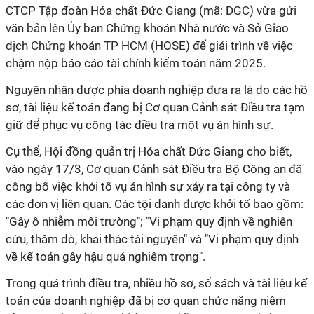
CTCP Tập đoàn Hóa chất Đức Giang (mã: DGC) vừa gửi
văn bản lên Ủy ban Chứng khoán Nhà nước và Sở Giao
dịch Chứng khoán TP HCM (HOSE) để giải trình về việc
chậm nộp báo cáo tài chính kiểm toán năm 2025.
Nguyên nhân được phía doanh nghiệp đưa ra là do các hồ
sơ, tài liệu kế toán đang bị Cơ quan Cảnh sát Điều tra tạm
giữ để phục vụ công tác điều tra một vụ án hình sự.
Cụ thể, Hội đồng quản trị Hóa chất Đức Giang cho biết,
vào ngày 17/3, Cơ quan Cảnh sát Điều tra Bộ Công an đã
công bố việc khởi tố vụ án hình sự xảy ra tại công ty và
các đơn vị liên quan. Các tội danh được khởi tố bao gồm:
"Gây ô nhiễm môi trường"; "Vi phạm quy định về nghiên
cứu, thăm dò, khai thác tài nguyên" và "Vi phạm quy định
về kế toán gây hậu quả nghiêm trọng".
Trong quá trình điều tra, nhiều hồ sơ, sổ sách và tài liệu kế
toán của doanh nghiệp đã bị cơ quan chức năng niêm