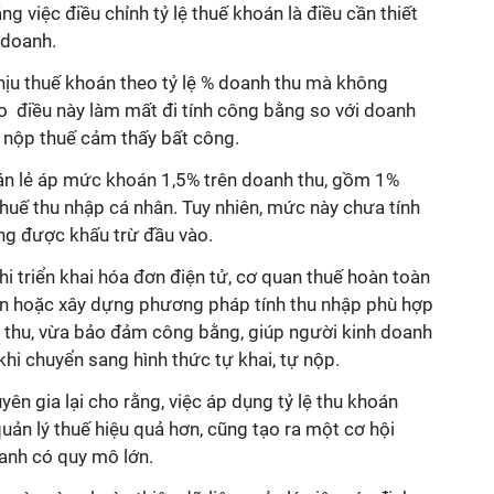
ng việc điều chỉnh tỷ lệ thuế khoán là điều cần thiết
 doanh.
chịu thuế khoán theo tỷ lệ % doanh thu mà không
o điều này làm mất đi tính công bằng so với doanh
i nộp thuế cảm thấy bất công.
án lẻ áp mức khoán 1,5% trên doanh thu, gồm 1%
 thuế thu nhập cá nhân. Tuy nhiên, mức này chưa tính
ng được khấu trừ đầu vào.
khi triển khai hóa đơn điện tử, cơ quan thuế hoàn toàn
oán hoặc xây dựng phương pháp tính thu nhập phù hợp
 thu, vừa bảo đảm công bằng, giúp người kinh doanh
khi chuyển sang hình thức tự khai, tự nộp.
ên gia lại cho rằng, việc áp dụng tỷ lệ thu khoán
quản lý thuế hiệu quả hơn, cũng tạo ra một cơ hội
oanh có quy mô lớn.