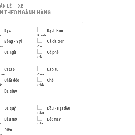
BÁN LẺ
XE
IN THEO NGÀNH HÀNG
Bạc
Bạch Kim
Bông - Sợi
Cá da trơn
Cá ngừ
Cà phê
Cacao
Cao su
Chất dẻo
Chè
Da giày
Đá quý
Dầu - Hạt dầu
Dầu mỏ
Dệt may
Điện