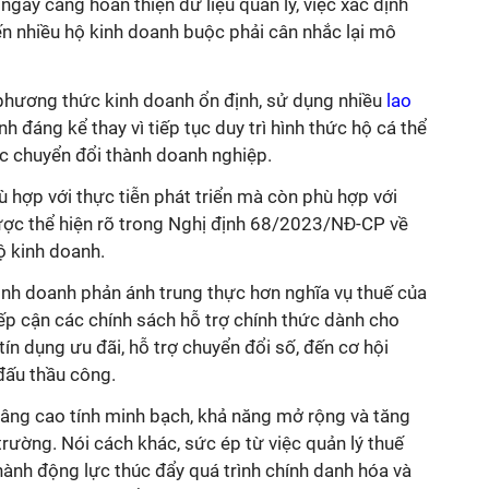
ngày càng hoàn thiện dữ liệu quản lý, việc xác định
ến nhiều hộ kinh doanh buộc phải cân nhắc lại mô
phương thức kinh doanh ổn định, sử dụng nhiều
lao
h đáng kể thay vì tiếp tục duy trì hình thức hộ cá thể
ệc chuyển đổi thành doanh nghiệp.
ù hợp với thực tiễn phát triển mà còn phù hợp với
ợc thể hiện rõ trong Nghị định 68/2023/NĐ-CP về
ộ kinh doanh.
inh doanh phản ánh trung thực hơn nghĩa vụ thuế của
ếp cận các chính sách hỗ trợ chính thức dành cho
ín dụng ưu đãi, hỗ trợ chuyển đổi số, đến cơ hội
đấu thầu công.
âng cao tính minh bạch, khả năng mở rộng và tăng
 trường. Nói cách khác, sức ép từ việc quản lý thuế
thành động lực thúc đẩy quá trình chính danh hóa và