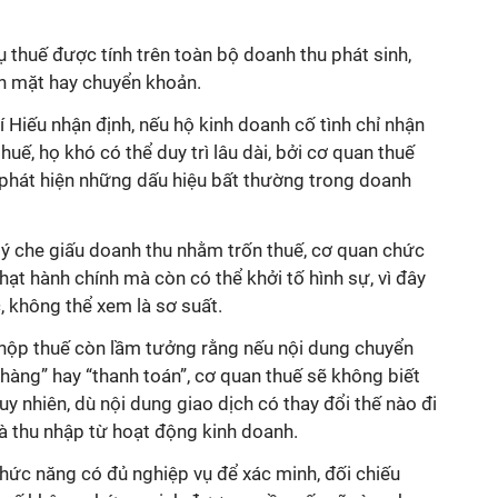
ụ thuế được tính trên toàn bộ doanh thu phát sinh,
ền mặt hay chuyển khoản.
í Hiếu nhận định, nếu hộ kinh doanh cố tình chỉ nhận
huế, họ khó có thể duy trì lâu dài, bởi cơ quan thuế
phát hiện những dấu hiệu bất thường trong doanh
 ý che giấu doanh thu nhằm trốn thuế, cơ quan chức
hạt hành chính mà còn có thể khởi tố hình sự, vì đây
, không thể xem là sơ suất.
 nộp thuế còn lầm tưởng rằng nếu nội dung chuyển
àng” hay “thanh toán”, cơ quan thuế sẽ không biết
uy nhiên, dù nội dung giao dịch có thay đổi thế nào đi
là thu nhập từ hoạt động kinh doanh.
hức năng có đủ nghiệp vụ để xác minh, đối chiếu