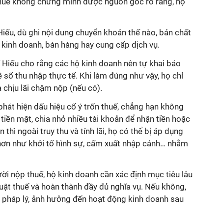
thuế không chứng minh được nguồn gốc rõ ràng, họ
iếu, dù ghi nội dung chuyển khoản thế nào, bản chất
c kinh doanh, bán hàng hay cung cấp dịch vụ.
 Hiếu cho rằng các hộ kinh doanh nên tự khai báo
ề số thu nhập thực tế. Khi làm đúng như vậy, họ chỉ
 chịu lãi chậm nộp (nếu có).
phát hiện dấu hiệu cố ý trốn thuế, chẳng hạn không
tiền mặt, chia nhỏ nhiều tài khoản để nhận tiền hoặc
thì ngoài truy thu và tính lãi, họ có thể bị áp dụng
ơn như khởi tố hình sự, cấm xuất nhập cảnh… nhằm
ời nộp thuế, hộ kinh doanh cần xác định mục tiêu lâu
luật thuế và hoàn thành đầy đủ nghĩa vụ. Nếu không,
ro pháp lý, ảnh hưởng đến hoạt động kinh doanh sau