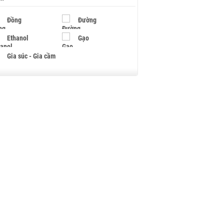
Đồng
Đường
Ethanol
Gạo
Gia súc - Gia cầm
Giấy
Gỗ
Hạt điều
Hồ tiêu - Hạt tiêu
Khí đốt
Kim loại khác
Mắc ca
Muối
Ngũ cốc
Nhựa - Hạt nhựa
Palladium
Phân bón