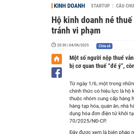
KINH DOANH
STARTUP
CÂU CHU
Hộ kinh doanh né thuế 
tránh vi phạm
20:30 | 04/06/2025
Chia sẻ
Một số người nộp thuế vẫn
bị cơ quan thuế “để ý”, cò
Từ ngày 1/6, một trong nhữn
chính thức có hiệu lực là hộ
thuộc nhóm cung cấp hàng hó
hàng tạp hóa, quán ăn, nhà 
dụng hóa đơn điện tử khởi tạo
70/2025/NĐ-CP.
Đây được xem là biện pháp 