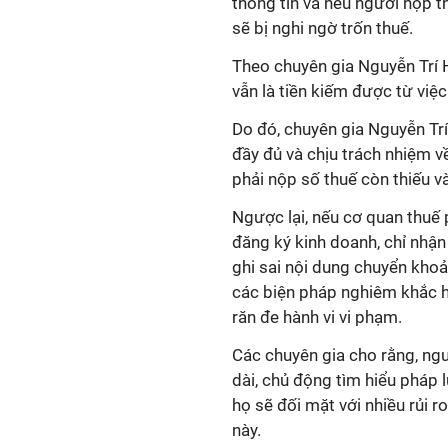
thông tin và nếu người nộp 
sẽ bị nghi ngờ trốn thuế.
Theo chuyên gia Nguyễn Trí H
vẫn là tiền kiếm được từ việ
Do đó, chuyên gia Nguyễn Trí
đầy đủ và chịu trách nhiệm v
phải nộp số thuế còn thiếu và
Ngược lại, nếu cơ quan thuế 
đăng ký kinh doanh, chỉ nhận 
ghi sai nội dung chuyển khoản 
các biện pháp nghiêm khắc h
răn đe hành vi vi phạm.
Các chuyên gia cho rằng, ngư
dài, chủ động tìm hiểu pháp 
họ sẽ đối mặt với nhiều rủi 
này.