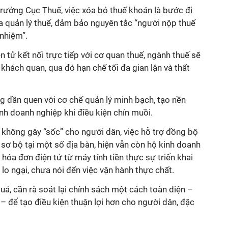
rưởng Cục Thuế, việc xóa bỏ thuế khoán là bước đi
a quản lý thuế, đảm bảo nguyên tắc “người nộp thuế
 nhiệm”.
 tử kết nối trực tiếp với cơ quan thuế, ngành thuế sẽ
 khách quan, qua đó hạn chế tối đa gian lận và thất
g dần quen với cơ chế quản lý minh bạch, tạo nền
nh doanh nghiệp khi điều kiện chín muồi.
i không gây “sốc” cho người dân, việc hỗ trợ đồng bộ
t sơ bộ tại một số địa bàn, hiện vẫn còn hộ kinh doanh
hóa đơn điện tử từ máy tính tiền thực sự triển khai
lo ngại, chưa nói đến việc vận hành thực chất.
uả, cần rà soát lại chính sách một cách toàn diện –
 – để tạo điều kiện thuận lợi hơn cho người dân, đặc