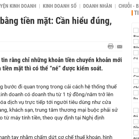
YỆN KINH DOANH
KINH DOANH SỐ
DOANH NHÂN
CHUỖI - 
T
bằng tiền mặt: Cần hiểu đúng,
 tin rằng chỉ những khoản tiền chuyển khoản mới
n tiền mặt thì có thể “né” được kiểm soát.
g bước đi quan trọng trong cải cách hệ thống thuế
 kinh doanh có doanh thu từ 1 tỷ đồng/năm trở lên
a dịch vụ trực tiếp tới người tiêu dùng như cửa
hàng, khách sạn, trung tâm thương mại buộc phải sử
 từ máy tính tiền, theo quy định tại Nghị định
mạnh tay nhằm chấm dứt cơ chế thuế khoán, hình