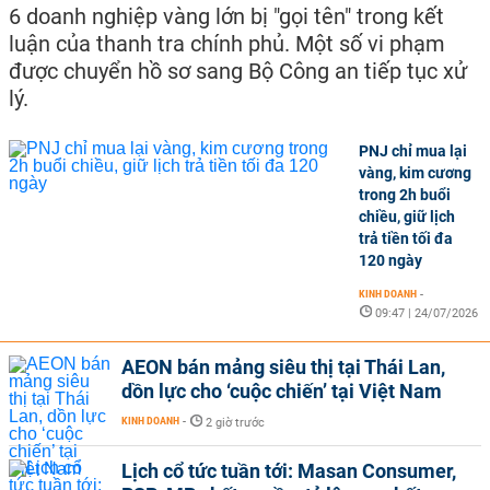
6 doanh nghiệp vàng lớn bị "gọi tên" trong kết
luận của thanh tra chính phủ. Một số vi phạm
được chuyển hồ sơ sang Bộ Công an tiếp tục xử
lý.
PNJ chỉ mua lại
vàng, kim cương
trong 2h buổi
chiều, giữ lịch
trả tiền tối đa
120 ngày
KINH DOANH
-
09:47 | 24/07/2026
AEON bán mảng siêu thị tại Thái Lan,
dồn lực cho ‘cuộc chiến’ tại Việt Nam
KINH DOANH
-
2 giờ trước
Lịch cổ tức tuần tới: Masan Consumer,