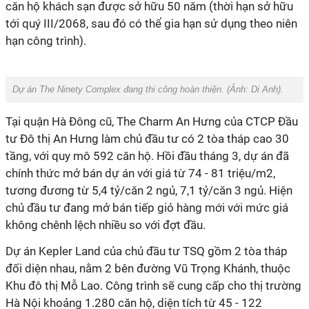
căn hộ khách sạn được sở hữu 50 năm (thời hạn sở hữu
tới quý III/2068, sau đó có thể gia hạn sử dụng theo niên
hạn công trình).
Dự án The Ninety Complex đang thi công hoàn thiện. (Ảnh:
Di Anh
).
Tại quận Hà Đông cũ, The Charm An Hưng của CTCP Đầu
tư Đô thị An Hưng làm chủ đầu tư có 2 tòa tháp cao 30
tầng, với quy mô 592 căn hộ. Hồi đầu tháng 3, dự án đã
chính thức mở bán dự án với giá từ 74 - 81 triệu/m2,
tương đương từ 5,4 tỷ/căn 2 ngủ, 7,1 tỷ/căn 3 ngủ. Hiện
chủ đầu tư đang mở bán tiếp giỏ hàng mới với mức giá
không chênh lệch nhiều so với đợt đầu.
Dự án Kepler Land của chủ đầu tư TSQ gồm 2 tòa tháp
đối diện nhau, nằm 2 bên đường Vũ Trọng Khánh, thuộc
Khu đô thị Mỗ Lao. Công trình sẽ cung cấp cho thị trường
Hà Nội khoảng 1.280 căn hộ, diện tích từ 45 - 122