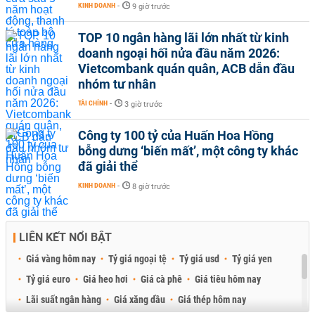
KINH DOANH
-
9 giờ trước
TOP 10 ngân hàng lãi lớn nhất từ kinh
doanh ngoại hối nửa đầu năm 2026:
Vietcombank quán quân, ACB dẫn đầu
nhóm tư nhân
TÀI CHÍNH
-
3 giờ trước
Công ty 100 tỷ của Huấn Hoa Hồng
bỗng dưng ‘biến mất’, một công ty khác
đã giải thể
KINH DOANH
-
8 giờ trước
LIÊN KẾT NỔI BẬT
Giá vàng hôm nay
Tỷ giá ngoại tệ
Tỷ giá usd
Tỷ giá yen
Tỷ giá euro
Giá heo hơi
Giá cà phê
Giá tiêu hôm nay
Lãi suất ngân hàng
Giá xăng dầu
Giá thép hôm nay