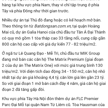
hàng tại khu vực phía Nam, thay vì chỉ tập trung ở phía
Tây và phía Đông như thời gian trước.
Nhiều dự án tại Thủ đô đang hoặc có kế hoạch mở bán.
Theo thông tin từ
Batdongsan.com.vn,
tại quận Hoàng
Mai cũ, dự án Galia Hanoi của chủ đầu tư Tân Á Đại Thành
có quy mô gồm 1 tòa tháp cao 33 tầng nổi, cung cấp gần
800 căn hộ cao cấp với giá dự kiến 77 - 82 triệu/m2.
Ở ngã tư Lê Quang Đạo - Mễ Trì, chủ đầu tư MIK Group
đang mở bán các căn hộ The Matrix Premium (giai đoạn
2 của dự án The Matrix One) với mức giá trung bình 130
triệu/m2. Với diện tích dao động 34 - 150 m2, căn hộ nhỏ
nhất tại dự án giá khoảng 4,4 tỷ, căn lớn giá lên gần 23 tỷ.
So với giai đoạn 1 mở bán cách đây 4 năm, giá căn hộ giai
đoạn 2 đã tăng gấp đôi.
Khu vực phía Tây Hà Nội đón thêm dự án FLC Premier
Parc Đại Mỗ tại quận Nam Từ Liêm cũ. Tòa Hausman của