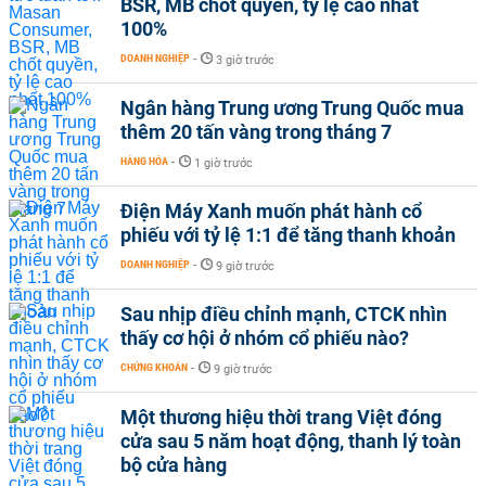
BSR, MB chốt quyền, tỷ lệ cao nhất
100%
DOANH NGHIỆP
-
3 giờ trước
Ngân hàng Trung ương Trung Quốc mua
thêm 20 tấn vàng trong tháng 7
HÀNG HÓA
-
1 giờ trước
Điện Máy Xanh muốn phát hành cổ
phiếu với tỷ lệ 1:1 để tăng thanh khoản
DOANH NGHIỆP
-
9 giờ trước
Sau nhịp điều chỉnh mạnh, CTCK nhìn
thấy cơ hội ở nhóm cổ phiếu nào?
CHỨNG KHOÁN
-
9 giờ trước
Một thương hiệu thời trang Việt đóng
cửa sau 5 năm hoạt động, thanh lý toàn
bộ cửa hàng