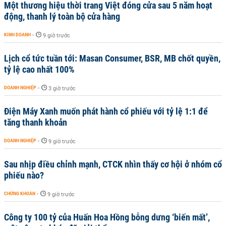
Một thương hiệu thời trang Việt đóng cửa sau 5 năm hoạt
động, thanh lý toàn bộ cửa hàng
KINH DOANH
-
9 giờ trước
Lịch cổ tức tuần tới: Masan Consumer, BSR, MB chốt quyền,
tỷ lệ cao nhất 100%
DOANH NGHIỆP
-
3 giờ trước
Điện Máy Xanh muốn phát hành cổ phiếu với tỷ lệ 1:1 để
tăng thanh khoản
DOANH NGHIỆP
-
9 giờ trước
Sau nhịp điều chỉnh mạnh, CTCK nhìn thấy cơ hội ở nhóm cổ
phiếu nào?
CHỨNG KHOÁN
-
9 giờ trước
Công ty 100 tỷ của Huấn Hoa Hồng bỗng dưng ‘biến mất’,