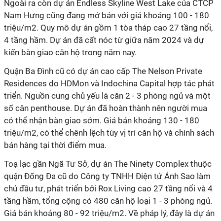
Ngoài ra còn dự án Endless Skyline West Lake của CTCP
Nam Hưng cũng đang mở bán với giá khoảng 100 - 180
triệu/m2. Quy mô dự án gồm 1 tòa tháp cao 27 tầng nổi,
4 tầng hầm. Dự án đã cất nóc từ giữa năm 2024 và dự
kiến bàn giao căn hộ trong năm nay.
Quận Ba Đình cũ có dự án cao cấp The Nelson Private
Residences do HDMon và Indochina Capital hợp tác phát
triển. Nguồn cung chủ yếu là căn 2 - 3 phòng ngủ và một
số căn penthouse. Dự án đã hoàn thành nên người mua
có thể nhận bàn giao sớm. Giá bán khoảng 130 - 180
triệu/m2, có thể chênh lệch tùy vị trí căn hộ và chính sách
bán hàng tại thời điểm mua.
Toạ lạc gần Ngã Tư Sở, dự án The Ninety Complex thuộc
quận Đống Đa cũ do Công ty TNHH Điện tử Ánh Sao làm
chủ đầu tư, phát triển bởi Rox Living cao 27 tầng nổi và 4
tầng hầm, tổng cộng có 480 căn hộ loại 1 - 3 phòng ngủ.
Giá bán khoảng 80 - 92 triệu/m2. Về pháp lý, đây là dự án