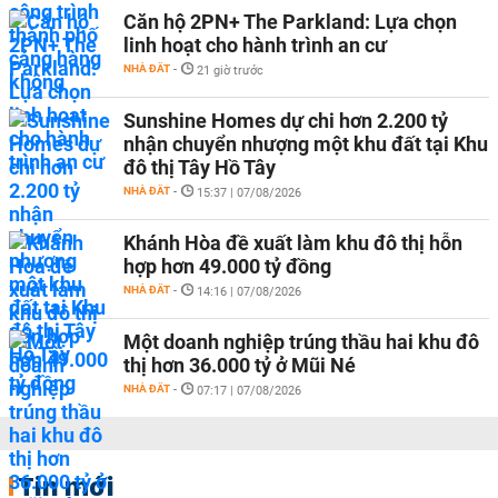
Căn hộ 2PN+ The Parkland: Lựa chọn
linh hoạt cho hành trình an cư
NHÀ ĐẤT
-
21 giờ trước
Sunshine Homes dự chi hơn 2.200 tỷ
nhận chuyển nhượng một khu đất tại Khu
đô thị Tây Hồ Tây
NHÀ ĐẤT
-
15:37 | 07/08/2026
Khánh Hòa đề xuất làm khu đô thị hỗn
hợp hơn 49.000 tỷ đồng
NHÀ ĐẤT
-
14:16 | 07/08/2026
Một doanh nghiệp trúng thầu hai khu đô
thị hơn 36.000 tỷ ở Mũi Né
NHÀ ĐẤT
-
07:17 | 07/08/2026
Tin mới