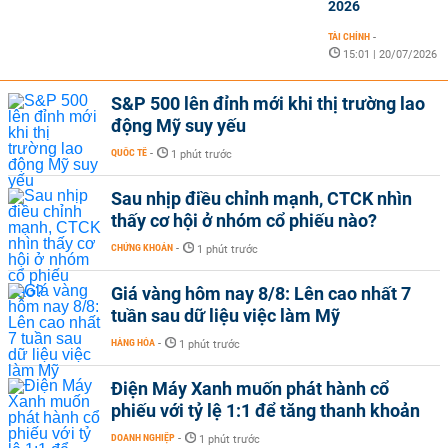
2026
TÀI CHÍNH
-
15:01 | 20/07/2026
S&P 500 lên đỉnh mới khi thị trường lao
động Mỹ suy yếu
QUỐC TẾ
-
1 phút trước
Sau nhịp điều chỉnh mạnh, CTCK nhìn
thấy cơ hội ở nhóm cổ phiếu nào?
CHỨNG KHOÁN
-
1 phút trước
Giá vàng hôm nay 8/8: Lên cao nhất 7
tuần sau dữ liệu việc làm Mỹ
HÀNG HÓA
-
1 phút trước
Điện Máy Xanh muốn phát hành cổ
phiếu với tỷ lệ 1:1 để tăng thanh khoản
DOANH NGHIỆP
-
1 phút trước