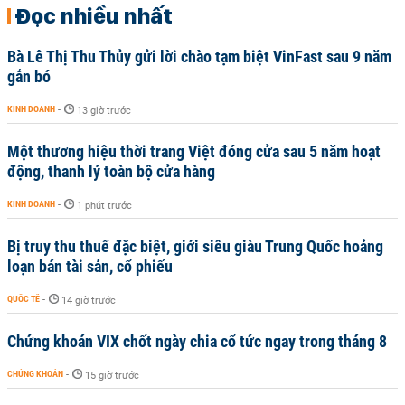
Đọc nhiều nhất
Bà Lê Thị Thu Thủy gửi lời chào tạm biệt VinFast sau 9 năm
gắn bó
KINH DOANH
-
13 giờ trước
Một thương hiệu thời trang Việt đóng cửa sau 5 năm hoạt
động, thanh lý toàn bộ cửa hàng
KINH DOANH
-
1 phút trước
Bị truy thu thuế đặc biệt, giới siêu giàu Trung Quốc hoảng
loạn bán tài sản, cổ phiếu
QUỐC TẾ
-
14 giờ trước
Chứng khoán VIX chốt ngày chia cổ tức ngay trong tháng 8
CHỨNG KHOÁN
-
15 giờ trước