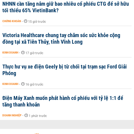
NHNN cần tăng nắm giữ bao nhiêu cổ phiếu CTG để sở hữu
tối thiểu 65% VietinBank?
CHỨNG KHOÁN
-
15 giờ trước
Victoria Healthcare chung tay chăm sóc sức khỏe cộng
đồng tại xã Tiên Thủy, tỉnh Vĩnh Long
KINH DOANH
-
17 giờ trước
Thực hư vụ xe điện Geely bị từ chối tại trạm sạc Ford Giải
Phóng
KINH DOANH
-
16 giờ trước
Điện Máy Xanh muốn phát hành cổ phiếu với tỷ lệ 1:1 để
tăng thanh khoản
DOANH NGHIỆP
-
1 phút trước