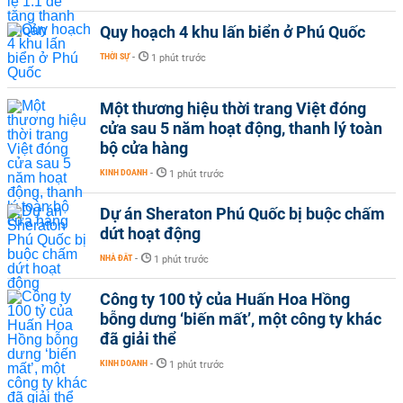
Quy hoạch 4 khu lấn biển ở Phú Quốc
THỜI SỰ
-
1 phút trước
Một thương hiệu thời trang Việt đóng
cửa sau 5 năm hoạt động, thanh lý toàn
bộ cửa hàng
KINH DOANH
-
1 phút trước
Dự án Sheraton Phú Quốc bị buộc chấm
dứt hoạt động
NHÀ ĐẤT
-
1 phút trước
Công ty 100 tỷ của Huấn Hoa Hồng
bỗng dưng ‘biến mất’, một công ty khác
đã giải thể
KINH DOANH
-
1 phút trước