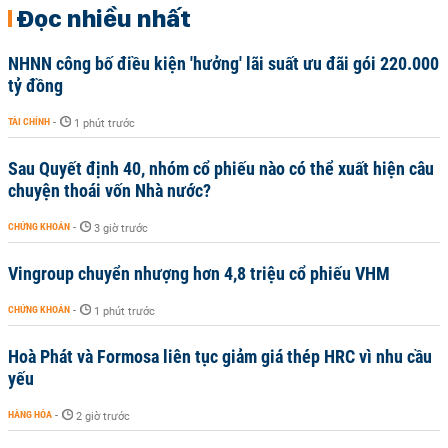
Đọc nhiều nhất
NHNN công bố điều kiện 'hưởng' lãi suất ưu đãi gói 220.000
tỷ đồng
TÀI CHÍNH
-
1 phút trước
Sau Quyết định 40, nhóm cổ phiếu nào có thể xuất hiện câu
chuyện thoái vốn Nhà nước?
CHỨNG KHOÁN
-
3 giờ trước
Vingroup chuyển nhượng hơn 4,8 triệu cổ phiếu VHM
CHỨNG KHOÁN
-
1 phút trước
Hoà Phát và Formosa liên tục giảm giá thép HRC vì nhu cầu
yếu
HÀNG HÓA
-
2 giờ trước