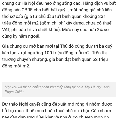
chung cư Hà Nội đều neo ở ngưỡng cao. Hãng dịch vụ bất
động sản CBRE cho biết hết quý I, mặt bằng giá nhà liền
thổ sơ cấp (giá từ chủ đầu tư) bình quân khoảng 231
triệu đồng mỗi m2 (gồm chi phí xây dựng, chưa có thuế
VAT, phí bảo trì và chiết khấu). Mức này cao hơn 2% so
cùng kỳ năm ngoái.
Giá chung cư mở bán mới tại Thủ đô cũng duy trì ba quý
liên tục vượt ngưỡng 100 triệu đồng mỗi m2. Trên thị
trường chuyển nhượng, giá bán đạt bình quân 62 triệu
đồng một m2.
Một khu đô thị có nhiều phân khu thấp tầng tại phía Tây Hà Nội. Ảnh:
Phạm Chiểu
Dự thảo Nghị quyết cũng đề xuất mở rộng 4 nhóm được
hỗ trợ mua, thuê mua hoặc thuê nhà ở xã hội. Các nhóm
này cần đáp ứng điều kiện về nhà ở, có chuyên môn ổn