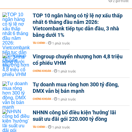
2 giờ trước
TOP 10 ngân hàng có tỷ lệ nợ xấu thấp
nhất 6 tháng đầu năm 2026:
Vietcombank tiếp tục dẫn đầu, 3 nhà
băng dưới 1%
TÀI CHÍNH
-
1 phút trước
Vingroup chuyển nhượng hơn 4,8 triệu
cổ phiếu VHM
CHỨNG KHOÁN
-
1 phút trước
Tự doanh mua ròng hơn 300 tỷ đồng,
DMX vẫn bị bán mạnh
CHỨNG KHOÁN
-
1 phút trước
NHNN công bố điều kiện 'hưởng' lãi
suất ưu đãi gói 220.000 tỷ đồng
TÀI CHÍNH
-
1 phút trước