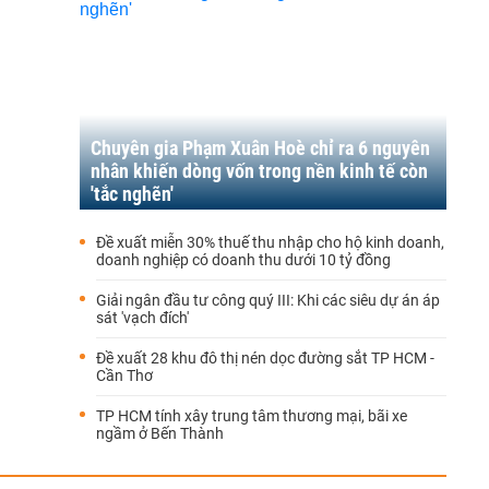
Chuyên gia Phạm Xuân Hoè chỉ ra 6 nguyên
nhân khiến dòng vốn trong nền kinh tế còn
'tắc nghẽn'
Đề xuất miễn 30% thuế thu nhập cho hộ kinh doanh,
doanh nghiệp có doanh thu dưới 10 tỷ đồng
Giải ngân đầu tư công quý III: Khi các siêu dự án áp
sát 'vạch đích'
Đề xuất 28 khu đô thị nén dọc đường sắt TP HCM -
Cần Thơ
TP HCM tính xây trung tâm thương mại, bãi xe
ngầm ở Bến Thành