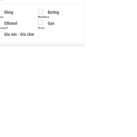
Đồng
Đường
Ethanol
Gạo
Gia súc - Gia cầm
Giấy
Gỗ
Hạt điều
Hồ tiêu - Hạt tiêu
Khí đốt
Kim loại khác
Mắc ca
Muối
Ngũ cốc
Nhựa - Hạt nhựa
Palladium
Phân bón