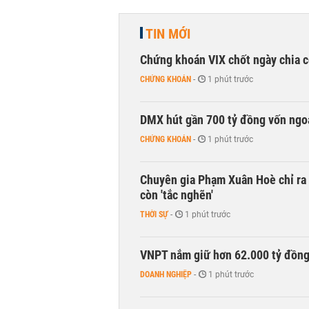
TIN MỚI
Chứng khoán VIX chốt ngày chia c
CHỨNG KHOÁN
-
1 phút trước
DMX hút gần 700 tỷ đồng vốn ngoạ
CHỨNG KHOÁN
-
1 phút trước
Chuyên gia Phạm Xuân Hoè chỉ ra 
còn 'tắc nghẽn'
THỜI SỰ
-
1 phút trước
VNPT nắm giữ hơn 62.000 tỷ đồn
DOANH NGHIỆP
-
1 phút trước