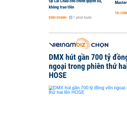
tại Lai Châu cho chính quyền xã,
Master
không trao tiền
TÀI CHÍ
KINH DOANH
-
1 phút trước
DMX hút gần 700 tỷ đồn
ngoại trong phiên thứ hai
HOSE