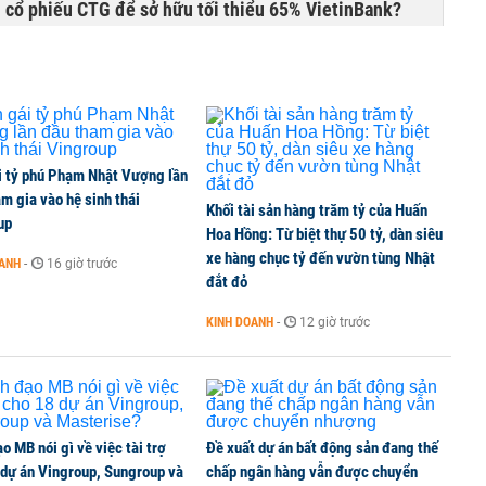
 cổ phiếu CTG để sở hữu tối thiểu 65% VietinBank?
ta Việt Nam vượt mốc 1 tỷ USD
i tỷ phú Phạm Nhật Vượng lần
cổ phiếu, tăng vốn lên gần 77.800 tỷ
m gia vào hệ sinh thái
Khối tài sản hàng trăm tỷ của Huấn
up
Hoa Hồng: Từ biệt thự 50 tỷ, dàn siêu
xe hàng chục tỷ đến vườn tùng Nhật
OANH
-
16 giờ trước
đắt đỏ
tỷ nhận chuyển nhượng một khu đất tại Khu đô thị
KINH DOANH
-
12 giờ trước
o MB nói gì về việc tài trợ
Đề xuất dự án bất động sản đang thế
 dự án Vingroup, Sungroup và
chấp ngân hàng vẫn được chuyển