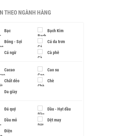
IN THEO NGÀNH HÀNG
Bạc
Bạch Kim
Bông - Sợi
Cá da trơn
Cá ngừ
Cà phê
Cacao
Cao su
Chất dẻo
Chè
Da giày
Đá quý
Dầu - Hạt dầu
Dầu mỏ
Dệt may
Điện