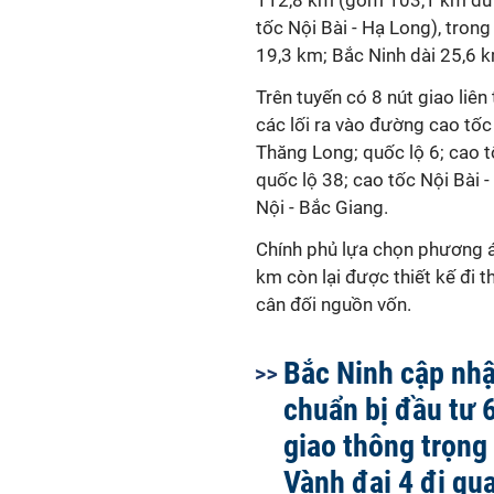
112,8 km (gồm 103,1 km đườ
tốc Nội Bài - Hạ Long), tron
19,3 km; Bắc Ninh dài 25,6 
Trên tuyến có 8 nút giao liên
các lối ra vào đường cao tốc 
Thăng Long; quốc lộ 6; cao t
quốc lộ 38; cao tốc Nội Bài 
Nội - Bắc Giang.
Chính phủ lựa chọn phương á
km còn lại được thiết kế đi 
cân đối nguồn vốn.
Bắc Ninh cập nhậ
chuẩn bị đầu tư 
giao thông trọng
Vành đai 4 đi qu