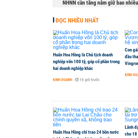
NHNN cần tăng nắm giữ bao nhiêu
CHỨNG KHOÁN
-
1 phút trước
ĐỌC NHIỀU NHẤT
Xuất khẩu linh kiện ô tô của Toyo
KINH DOANH
-
1 phút trước
Con gá
Huấn Hoa Hồng là Chủ tịch doanh
BIDV sắp phát hành gần 500 triệu 
đầu tha
nghiệp vốn 100 tỷ, góp cổ phần trong
Vingro
TÀI CHÍNH
-
1 phút trước
hai doanh nghiệp khác
KINH D
KINH DOANH
-
16 giờ trước
Sunshine Homes dự chi hơn 2.200 
Tây Hồ Tây
NHÀ ĐẤT
-
1 phút trước
Lãnh đạ
Huấn Hoa Hồng chỉ trao 24 bồn nước
cho 18