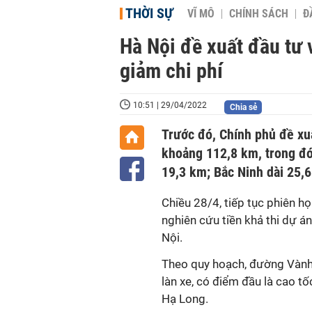
THỜI SỰ
VĨ MÔ
CHÍNH SÁCH
Đ
Hà Nội đề xuất đầu tư 
giảm chi phí
10:51 | 29/04/2022
Chia sẻ
Trước đó, Chính phủ đề xuấ
khoảng 112,8 km, trong đó
19,3 km; Bắc Ninh dài 25,
Chiều 28/4, tiếp tục phiên họ
nghiên cứu tiền khả thi dự á
Nội.
Theo quy hoạch, đường Vành 
làn xe, có điểm đầu là cao tố
Hạ Long.