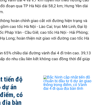
ng vành đai 4 và 9,7 km tuyến nối theo hướng cao
g đó đoạn qua TP Hà Nội dài 58,2 km; Hưng Yên dài
km.
 thông hoàn chỉnh giao cắt với đường hiện trạng và
gồm cao tốc Hà Nội - Lào Cai; trục Mê Linh, Đại lộ
ốc Pháp Vân - Cầu Giẽ; cao tốc Hà Nội - Hải Phòng;
- Hạ Long; hoàn thiện nút giao với đường cao tốc Hà
n 65% chiều dài đường vành đai 4 đi trên cao. 39,13
thấp do nhu cầu liên kết không cao đồng thời để giúp
t tiến độ
6 dự án
 điểm, có
a địa bàn