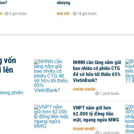
ise?
nhượng
NH
-
3 giờ trước
NHÀ ĐẤT
-
18 giờ trước
g vốn
NHNN cần tăng nắm giữ
 lên
bao nhiêu cổ phiếu CTG
để sở hữu tối thiểu 65%
VietinBank?
CHỨNG KHOÁN
-
1 phút trước
VNPT nắm giữ hơn
62.000 tỷ đồng tiền
mặt, ngang ngửa MWG
DOANH NGHIỆP
-
1 phút trước