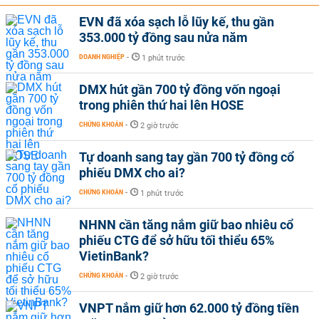
EVN đã xóa sạch lỗ lũy kế, thu gần
353.000 tỷ đồng sau nửa năm
DOANH NGHIỆP
-
1 phút trước
DMX hút gần 700 tỷ đồng vốn ngoại
trong phiên thứ hai lên HOSE
CHỨNG KHOÁN
-
2 giờ trước
Tự doanh sang tay gần 700 tỷ đồng cổ
phiếu DMX cho ai?
CHỨNG KHOÁN
-
1 phút trước
NHNN cần tăng nắm giữ bao nhiêu cổ
phiếu CTG để sở hữu tối thiểu 65%
VietinBank?
CHỨNG KHOÁN
-
2 giờ trước
VNPT nắm giữ hơn 62.000 tỷ đồng tiền