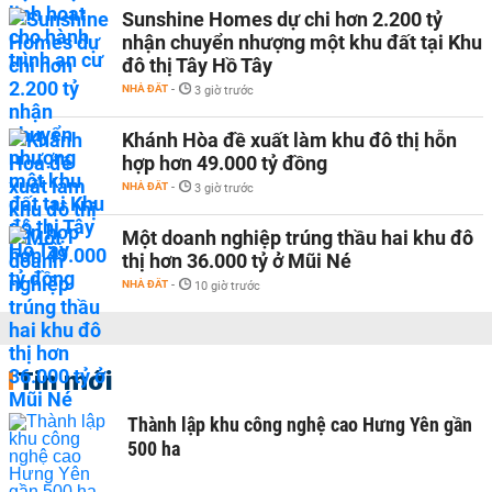
Sunshine Homes dự chi hơn 2.200 tỷ
nhận chuyển nhượng một khu đất tại Khu
đô thị Tây Hồ Tây
NHÀ ĐẤT
-
3 giờ trước
Khánh Hòa đề xuất làm khu đô thị hỗn
hợp hơn 49.000 tỷ đồng
NHÀ ĐẤT
-
3 giờ trước
Một doanh nghiệp trúng thầu hai khu đô
thị hơn 36.000 tỷ ở Mũi Né
NHÀ ĐẤT
-
10 giờ trước
Tin mới
Thành lập khu công nghệ cao Hưng Yên gần
500 ha