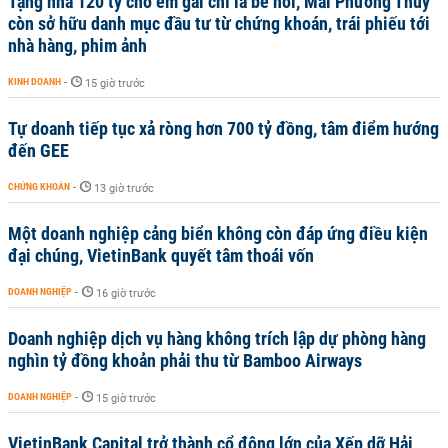
Tặng nhà 120 tỷ cho em gái chỉ là bề nổi, Mai Phương Thúy
còn sở hữu danh mục đầu tư từ chứng khoán, trái phiếu tới
nhà hàng, phim ảnh
KINH DOANH
-
15 giờ trước
Tự doanh tiếp tục xả ròng hơn 700 tỷ đồng, tâm điểm hướng
đến GEE
CHỨNG KHOÁN
-
13 giờ trước
Một doanh nghiệp cảng biển không còn đáp ứng điều kiện
đại chúng, VietinBank quyết tâm thoái vốn
DOANH NGHIỆP
-
16 giờ trước
Doanh nghiệp dịch vụ hàng không trích lập dự phòng hàng
nghìn tỷ đồng khoản phải thu từ Bamboo Airways
DOANH NGHIỆP
-
15 giờ trước
VietinBank Capital trở thành cổ đông lớn của Xếp dỡ Hải