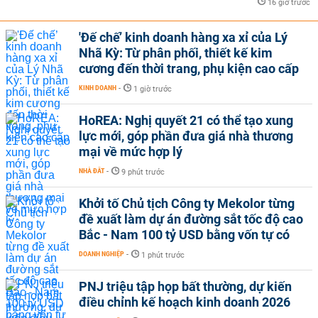
16 giờ trước
'Đế chế’ kinh doanh hàng xa xỉ của Lý
Nhã Kỳ: Từ phân phối, thiết kế kim
cương đến thời trang, phụ kiện cao cấp
KINH DOANH
-
1 giờ trước
HoREA: Nghị quyết 21 có thể tạo xung
lực mới, góp phần đưa giá nhà thương
mại về mức hợp lý
NHÀ ĐẤT
-
9 phút trước
Khởi tố Chủ tịch Công ty Mekolor từng
đề xuất làm dự án đường sắt tốc độ cao
Bắc - Nam 100 tỷ USD bằng vốn tự có
DOANH NGHIỆP
-
1 phút trước
PNJ triệu tập họp bất thường, dự kiến
điều chỉnh kế hoạch kinh doanh 2026