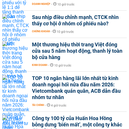
DOANH NGHIỆP
-
10 giờ trước
Sau nhịp điều chỉnh mạnh, CTCK nhìn
thấy cơ hội ở nhóm cổ phiếu nào?
CHỨNG KHOÁN
-
10 giờ trước
Một thương hiệu thời trang Việt đóng
cửa sau 5 năm hoạt động, thanh lý toàn
bộ cửa hàng
KINH DOANH
-
10 giờ trước
TOP 10 ngân hàng lãi lớn nhất từ kinh
doanh ngoại hối nửa đầu năm 2026:
Vietcombank quán quân, ACB dẫn đầu
nhóm tư nhân
TÀI CHÍNH
-
4 giờ trước
Công ty 100 tỷ của Huấn Hoa Hồng
bỗng dưng ‘biến mất’, một công ty khác