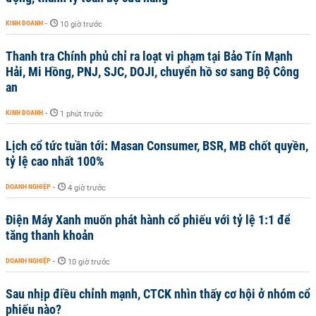
KINH DOANH
-
10 giờ trước
Thanh tra Chính phủ chỉ ra loạt vi phạm tại Bảo Tín Mạnh
Hải, Mi Hồng, PNJ, SJC, DOJI, chuyển hồ sơ sang Bộ Công
an
KINH DOANH
-
1 phút trước
Lịch cổ tức tuần tới: Masan Consumer, BSR, MB chốt quyền,
tỷ lệ cao nhất 100%
DOANH NGHIỆP
-
4 giờ trước
Điện Máy Xanh muốn phát hành cổ phiếu với tỷ lệ 1:1 để
tăng thanh khoản
DOANH NGHIỆP
-
10 giờ trước
Sau nhịp điều chỉnh mạnh, CTCK nhìn thấy cơ hội ở nhóm cổ
phiếu nào?