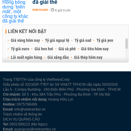
đã giải thể
KINH DOANH
-
8 giờ trước
LIÊN KẾT NỔI BẬT
Giá vàng hôm nay
Tỷ giá ngoại tệ
Tỷ giá usd
Tỷ giá yen
Tỷ giá euro
Giá heo hơi
Giá cà phê
Giá tiêu hôm nay
Lãi suất ngân hàng
Giá xăng dầu
Giá thép hôm nay
Giá sầu riêng
Giá thịt heo
Giá gạo
Giá cao su
Best Retail Brokers
Diễn đàn đầu tư Việt Nam 2026
Trang TTĐTTH của công ty VietNewsCorp
Giấy phép số 3323/GP-TTĐT do Sở VH&TT TP.HCM cấp ngày 20/3/2026
Lầu 5 - Compa Building - 293 Điện Biên Phủ - Phường Gia Định - TP.HCM
Chi nhánh:
Số 5 - Khu 38A Trần Phú - Phường Ba Đình - TP. Hà Nội
Chịu trách nhiệm nội dung:
Hoàng Hữu Lợi
Hotline:
0975798489
Email:
info@vietnambiz.vn
Trách nhiệm về thông tin
DỊCH VỤ QUẢNG CÁO
Tel:
0931589222 (Ms Ngọc)
Email:
quangcao@vietnambiz.vn