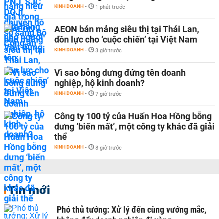
KINH DOANH
-
1 phút trước
AEON bán mảng siêu thị tại Thái Lan,
dồn lực cho ‘cuộc chiến’ tại Việt Nam
KINH DOANH
-
3 giờ trước
Vì sao bỗng dưng đứng tên doanh
nghiệp, hộ kinh doanh?
KINH DOANH
-
7 giờ trước
Công ty 100 tỷ của Huấn Hoa Hồng bỗng
dưng ‘biến mất’, một công ty khác đã giải
thể
KINH DOANH
-
8 giờ trước
Tin mới
Phó thủ tướng: Xử lý đến cùng vướng mắc,