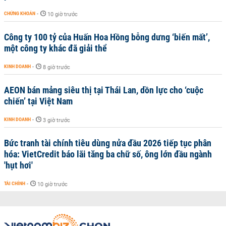
CHỨNG KHOÁN
-
10 giờ trước
Công ty 100 tỷ của Huấn Hoa Hồng bỗng dưng ‘biến mất’,
một công ty khác đã giải thể
KINH DOANH
-
8 giờ trước
AEON bán mảng siêu thị tại Thái Lan, dồn lực cho ‘cuộc
chiến’ tại Việt Nam
KINH DOANH
-
3 giờ trước
Bức tranh tài chính tiêu dùng nửa đầu 2026 tiếp tục phân
hóa: VietCredit báo lãi tăng ba chữ số, ông lớn đầu ngành
'hụt hơi'
TÀI CHÍNH
-
10 giờ trước