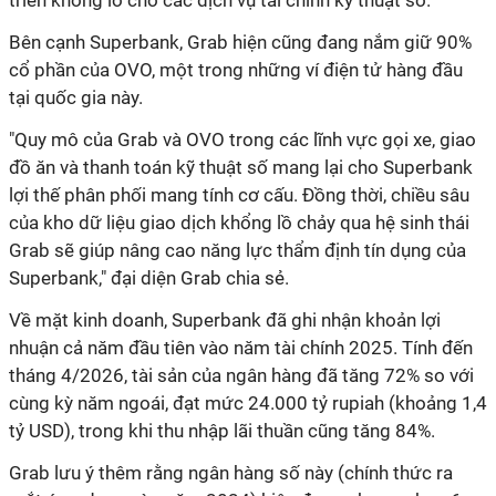
triển khổng lồ cho các dịch vụ tài chính kỹ thuật số.
Bên cạnh Superbank, Grab hiện cũng đang nắm giữ 90%
cổ phần của OVO, một trong những ví điện tử hàng đầu
tại quốc gia này.
"Quy mô của Grab và OVO trong các lĩnh vực gọi xe, giao
đồ ăn và thanh toán kỹ thuật số mang lại cho Superbank
lợi thế phân phối mang tính cơ cấu. Đồng thời, chiều sâu
của kho dữ liệu giao dịch khổng lồ chảy qua hệ sinh thái
Grab sẽ giúp nâng cao năng lực thẩm định tín dụng của
Superbank," đại diện Grab chia sẻ.
Về mặt kinh doanh, Superbank đã ghi nhận khoản lợi
nhuận cả năm đầu tiên vào năm tài chính 2025. Tính đến
tháng 4/2026, tài sản của ngân hàng đã tăng 72% so với
cùng kỳ năm ngoái, đạt mức 24.000 tỷ rupiah (khoảng 1,4
tỷ USD), trong khi thu nhập lãi thuần cũng tăng 84%.
Grab lưu ý thêm rằng ngân hàng số này (chính thức ra