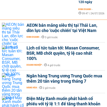
120 ngày
KINH DOANH
-
09:47 | 24/07/2026
AEON bán mảng siêu thị tại Thái Lan,
dồn lực cho ‘cuộc chiến’ tại Việt Nam
KINH DOANH
-
3 giờ trước
Lịch cổ tức tuần tới: Masan Consumer,
BSR, MB chốt quyền, tỷ lệ cao nhất
100%
DOANH NGHIỆP
-
4 giờ trước
Ngân hàng Trung ương Trung Quốc mua
thêm 20 tấn vàng trong tháng 7
HÀNG HÓA
-
2 giờ trước
Điện Máy Xanh muốn phát hành cổ
phiếu với tỷ lệ 1:1 để tăng thanh khoản