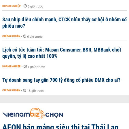
DOANH NGHIỆP
-
6 giờ trước
Sau nhịp điều chỉnh mạnh, CTCK nhìn thấy cơ hội ở nhóm cổ
phiếu nào?
CHỨNG KHOÁN
-
6 giờ trước
Lịch cổ tức tuần tới: Masan Consumer, BSR, MBBank chốt
quyền, tỷ lệ cao nhất 100%
DOANH NGHIỆP
-
1 phút trước
Tự doanh sang tay gần 700 tỷ đồng cổ phiếu DMX cho ai?
CHỨNG KHOÁN
-
18 giờ trước
AEON bán mảng siêu thị tại Thái Lan,