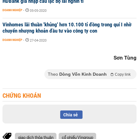
HDBank gia nhập câu lạc bộ lãi nghìn tỉ
DOANH NGHIỆP
-
05-05-2020
Vinhomes lãi thuần 'khủng' hơn 10.100 tỉ đồng trong quí I nhờ
chuyển nhượng khoản đầu tư vào công ty con
DOANH NGHIỆP
-
27-04-2020
Sơn Tùng
Theo
Dòng Vốn Kinh Doanh
Copy link
CHỨNG KHOÁN
Chia sẻ
giao dịch thỏa thuận
cổ phiếu Vingroup