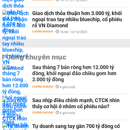
14:15 | 27/12/2023
Giao dịch thỏa thuận hơn 3.000 tỷ, khối
ngoại trao tay nhiều bluechip, cổ phiếu
rổ VN Diamond
CHỨNG KHOÁN
-
16:04 | 14/12/2023
Cùng chuyên mục
Sau tháng 7 bán ròng hơn 12.000 tỷ
đồng, khối ngoại đảo chiều gom hơn
2.000 tỷ đồng
CHỨNG KHOÁN
-
4 giờ trước
Sau nhịp điều chỉnh mạnh, CTCK nhìn
thấy cơ hội ở nhóm cổ phiếu nào?
CHỨNG KHOÁN
-
6 giờ trước
Tự doanh sang tay gần 700 tỷ đồng cổ