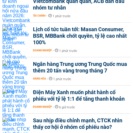
Vietcombank quán quân, ACB dẫn đầu
nhóm tư nhân
TÀI CHÍNH
-
1 phút trước
Lịch cổ tức tuần tới: Masan Consumer,
BSR, MBBank chốt quyền, tỷ lệ cao nhất
100%
DOANH NGHIỆP
-
1 phút trước
Ngân hàng Trung ương Trung Quốc mua
thêm 20 tấn vàng trong tháng 7
HÀNG HÓA
-
1 phút trước
Điện Máy Xanh muốn phát hành cổ
phiếu với tỷ lệ 1:1 để tăng thanh khoản
DOANH NGHIỆP
-
6 giờ trước
Sau nhịp điều chỉnh mạnh, CTCK nhìn
thấy cơ hội ở nhóm cổ phiếu nào?