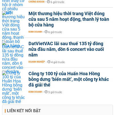
CHỨNG KHOÁN
-
6 giờ trước
Một thương hiệu thời trang Việt đóng
cửa sau 5 năm hoạt động, thanh lý toàn
bộ cửa hàng
KINH DOANH
-
6 giờ trước
DatVietVAC lãi sau thuế 135 tỷ đồng
nửa đầu năm, dồn 6 concert vào cuối
năm
DOANH NGHIỆP
-
4 giờ trước
Công ty 100 tỷ của Huấn Hoa Hồng
bỗng dưng ‘biến mất’, một công ty khác
đã giải thể
KINH DOANH
-
5 giờ trước
LIÊN KẾT NỔI BẬT