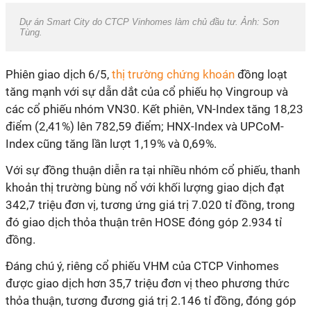
Dự án Smart City do CTCP Vinhomes làm chủ đầu tư. Ảnh: Sơn
Tùng.
Phiên giao dịch 6/5,
thị trường chứng khoán
đồng loạt
tăng mạnh với sự dẫn dắt của cổ phiếu họ Vingroup và
các cổ phiếu nhóm VN30. Kết phiên, VN-Index tăng 18,23
điểm (2,41%) lên 782,59 điểm; HNX-Index và UPCoM-
Index cũng tăng lần lượt 1,19% và 0,69%.
Với sự đồng thuận diễn ra tại nhiều nhóm cổ phiếu, thanh
khoản thị trường bùng nổ với khối lượng giao dịch đạt
342,7 triệu đơn vị, tương ứng giá trị 7.020 tỉ đồng, trong
đó giao dịch thỏa thuận trên HOSE đóng góp 2.934 tỉ
đồng.
Đáng chú ý, riêng cổ phiếu VHM của CTCP Vinhomes
được giao dịch hơn 35,7 triệu đơn vị theo phương thức
thỏa thuận, tương đương giá trị 2.146 tỉ đồng, đóng góp