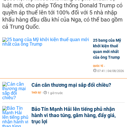
luật mới, cho phép Tổng thống Donald Trump có
quyền áp thuế lên tới 100% đối với 5 nhà nhập
khẩu hàng đầu dầu khí của Nga, có thể bao gồm
cả Trung Quốc.
25 bang của Mỹ
khởi kiện thuế
quan mới nhất
của ông Trump
QUỐC TẾ
-
07:41 | 04/08/2026
Cán cân thương mại sắp đổi chiều?
THỜI SỰ
-
1 giờ trước
Bảo Tín Mạnh Hải lên tiếng phủ nhận
hành vi thao túng, găm hàng, đẩy giá,
trục lợi