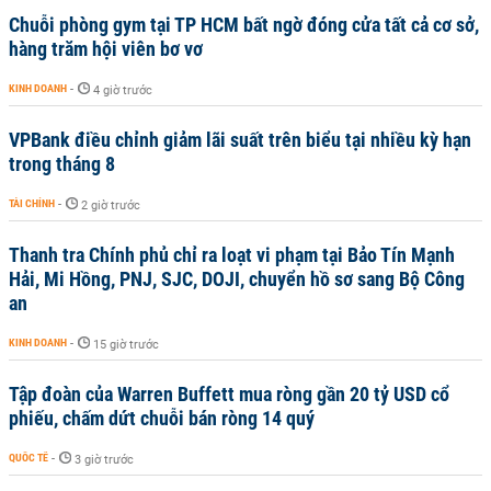
Chuỗi phòng gym tại TP HCM bất ngờ đóng cửa tất cả cơ sở,
hàng trăm hội viên bơ vơ
KINH DOANH
-
4 giờ trước
VPBank điều chỉnh giảm lãi suất trên biểu tại nhiều kỳ hạn
trong tháng 8
TÀI CHÍNH
-
2 giờ trước
Thanh tra Chính phủ chỉ ra loạt vi phạm tại Bảo Tín Mạnh
Hải, Mi Hồng, PNJ, SJC, DOJI, chuyển hồ sơ sang Bộ Công
an
KINH DOANH
-
15 giờ trước
Tập đoàn của Warren Buffett mua ròng gần 20 tỷ USD cổ
phiếu, chấm dứt chuỗi bán ròng 14 quý
QUỐC TẾ
-
3 giờ trước