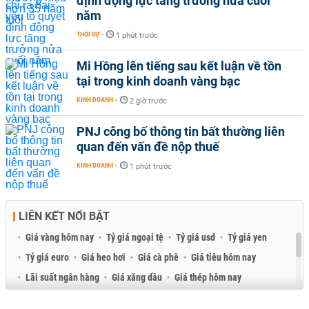
định động lực tăng trưởng nửa cuối
năm
THỜI SỰ
-
1 phút trước
Mi Hồng lên tiếng sau kết luận về tồn
tại trong kinh doanh vàng bạc
KINH DOANH
-
2 giờ trước
PNJ công bố thông tin bất thường liên
quan đến vấn đề nộp thuế
KINH DOANH
-
1 phút trước
LIÊN KẾT NỔI BẬT
Giá vàng hôm nay
Tỷ giá ngoại tệ
Tỷ giá usd
Tỷ giá yen
Tỷ giá euro
Giá heo hơi
Giá cà phê
Giá tiêu hôm nay
Lãi suất ngân hàng
Giá xăng dầu
Giá thép hôm nay
Giá sầu riêng
Giá thịt heo
Giá gạo
Giá cao su