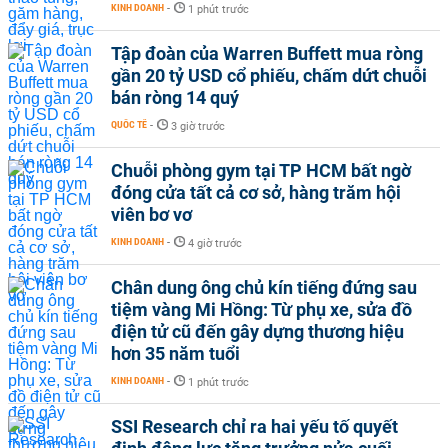
KINH DOANH
-
1 phút trước
Tập đoàn của Warren Buffett mua ròng
gần 20 tỷ USD cổ phiếu, chấm dứt chuỗi
bán ròng 14 quý
QUỐC TẾ
-
3 giờ trước
Chuỗi phòng gym tại TP HCM bất ngờ
đóng cửa tất cả cơ sở, hàng trăm hội
viên bơ vơ
KINH DOANH
-
4 giờ trước
Chân dung ông chủ kín tiếng đứng sau
tiệm vàng Mi Hồng: Từ phụ xe, sửa đồ
điện tử cũ đến gây dựng thương hiệu
hơn 35 năm tuổi
KINH DOANH
-
1 phút trước
SSI Research chỉ ra hai yếu tố quyết