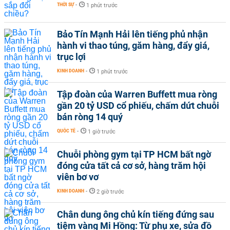
THỜI SỰ
-
1 phút trước
Bảo Tín Mạnh Hải lên tiếng phủ nhận
hành vi thao túng, găm hàng, đẩy giá,
trục lợi
KINH DOANH
-
1 phút trước
Tập đoàn của Warren Buffett mua ròng
gần 20 tỷ USD cổ phiếu, chấm dứt chuỗi
bán ròng 14 quý
QUỐC TẾ
-
1 giờ trước
Chuỗi phòng gym tại TP HCM bất ngờ
đóng cửa tất cả cơ sở, hàng trăm hội
viên bơ vơ
KINH DOANH
-
2 giờ trước
Chân dung ông chủ kín tiếng đứng sau
tiệm vàng Mi Hồng: Từ phụ xe, sửa đồ