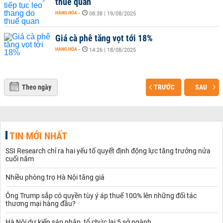
thuế quan
HÀNG HÓA
-
08:38 | 19/08/2025
Giá cà phê tăng vọt tới 18%
HÀNG HÓA
-
14:26 | 18/08/2025
Theo ngày
TRƯỚC
SAU
TIN MỚI NHẤT
SSI Research chỉ ra hai yếu tố quyết định động lực tăng trưởng nửa
cuối năm
Nhiều phòng trọ Hà Nội tăng giá
Ông Trump sắp có quyền tùy ý áp thuế 100% lên những đối tác
thương mại hàng đầu?
Hà Nội dự kiến sáp nhập, tổ chức lại 5 sở ngành