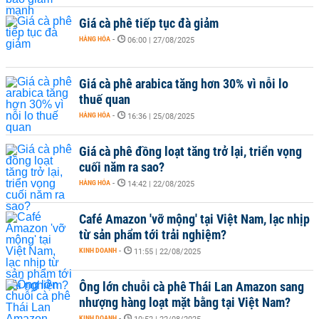
Giá cà phê tiếp tục đà giảm
HÀNG HÓA
-
06:00 | 27/08/2025
Giá cà phê arabica tăng hơn 30% vì nỗi lo
thuế quan
HÀNG HÓA
-
16:36 | 25/08/2025
Giá cà phê đồng loạt tăng trở lại, triển vọng
cuối năm ra sao?
HÀNG HÓA
-
14:42 | 22/08/2025
Café Amazon 'vỡ mộng' tại Việt Nam, lạc nhịp
từ sản phẩm tới trải nghiệm?
KINH DOANH
-
11:55 | 22/08/2025
Ông lớn chuỗi cà phê Thái Lan Amazon sang
nhượng hàng loạt mặt bằng tại Việt Nam?
KINH DOANH
-