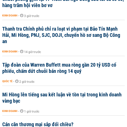
hàng trăm hội viên bơ vơ
KINH DOANH
-
3 giờ trước
Thanh tra Chính phủ chỉ ra loạt vi phạm tại Bảo Tín Mạnh
Hải, Mi Hồng, PNJ, SJC, DOJI, chuyển hồ sơ sang Bộ Công
an
KINH DOANH
-
14 giờ trước
Tập đoàn của Warren Buffett mua ròng gần 20 tỷ USD cổ
phiếu, chấm dứt chuỗi bán ròng 14 quý
QUỐC TẾ
-
2 giờ trước
Mi Hồng lên tiếng sau kết luận về tồn tại trong kinh doanh
vàng bạc
KINH DOANH
-
1 giờ trước
Cán cân thương mại sắp đổi chiều?