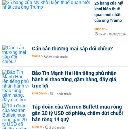
25 bang của Mỹ
khởi kiện thuế
quan mới nhất
của ông Trump
QUỐC TẾ
-
07:41 | 04/08/2026
Cán cân thương mại sắp đổi chiều?
THỜI SỰ
-
39 phút trước
Bảo Tín Mạnh Hải lên tiếng phủ nhận
hành vi thao túng, găm hàng, đẩy giá,
trục lợi
KINH DOANH
-
1 phút trước
Tập đoàn của Warren Buffett mua ròng
gần 20 tỷ USD cổ phiếu, chấm dứt chuỗi
bán ròng 14 quý
QUỐC TẾ
-
2 giờ trước