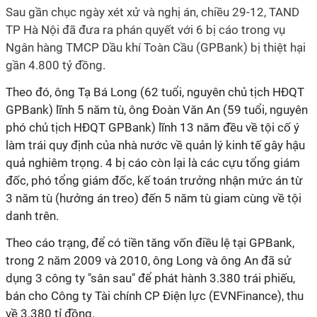
Sau gần chục ngày xét xử và nghị án, chiều 29-12, TAND
TP Hà Nội đã đưa ra phán quyết với 6 bị cáo trong vụ
Ngân hàng TMCP Dầu khí Toàn Cầu (GPBank) bị thiệt hại
gần 4.800 tỷ đồng.
Theo đó, ông Tạ Bá Long (62 tuổi, nguyên chủ tịch HĐQT
GPBank) lĩnh 5 năm tù, ông Đoàn Văn An (59 tuổi, nguyên
phó chủ tịch HĐQT GPBank) lĩnh 13 năm đều về tội cố ý
làm trái quy định của nhà nước về quản lý kinh tế gây hậu
quả nghiêm trọng. 4 bị cáo còn lại là các cựu tổng giám
đốc, phó tổng giám đốc, kế toán trưởng nhận mức án từ
3 năm tù (hưởng án treo) đến 5 năm tù giam cùng về tội
danh trên.
Theo cáo trạng, để có tiền tăng vốn điều lệ tại GPBank,
trong 2 năm 2009 và 2010, ông Long và ông An đã sử
dụng 3 công ty "sân sau" để phát hành 3.380 trái phiếu,
bán cho Công ty Tài chính CP Điện lực (EVNFinance), thu
về 3.380 tỉ đồng.