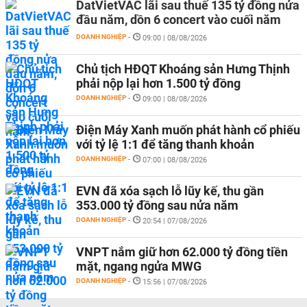
DatVietVAC lãi sau thuế 135 tỷ đồng nửa
đầu năm, dồn 6 concert vào cuối năm
DOANH NGHIỆP
-
09:00 | 08/08/2026
Chủ tịch HĐQT Khoáng sản Hưng Thịnh
phải nộp lại hơn 1.500 tỷ đồng
DOANH NGHIỆP
-
09:00 | 08/08/2026
Điện Máy Xanh muốn phát hành cổ phiếu
với tỷ lệ 1:1 để tăng thanh khoản
DOANH NGHIỆP
-
07:00 | 08/08/2026
EVN đã xóa sạch lỗ lũy kế, thu gần
353.000 tỷ đồng sau nửa năm
DOANH NGHIỆP
-
20:54 | 07/08/2026
VNPT nắm giữ hơn 62.000 tỷ đồng tiền
mặt, ngang ngửa MWG
DOANH NGHIỆP
-
15:56 | 07/08/2026