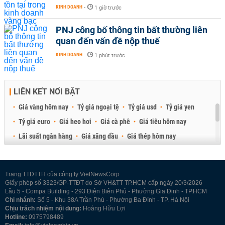
KINH DOANH
-
1 giờ trước
PNJ công bố thông tin bất thường liên
quan đến vấn đề nộp thuế
KINH DOANH
-
1 phút trước
LIÊN KẾT NỔI BẬT
Giá vàng hôm nay
Tỷ giá ngoại tệ
Tỷ giá usd
Tỷ giá yen
Tỷ giá euro
Giá heo hơi
Giá cà phê
Giá tiêu hôm nay
Lãi suất ngân hàng
Giá xăng dầu
Giá thép hôm nay
Giá sầu riêng
Giá thịt heo
Giá gạo
Giá cao su
Best Retail Brokers
Diễn đàn đầu tư Việt Nam 2026
Trang TTĐTTH của công ty VietNewsCorp
Giấy phép số 3323/GP-TTĐT do Sở VH&TT TP.HCM cấp ngày 20/3/2026
Lầu 5 - Compa Building - 293 Điện Biên Phủ - Phường Gia Định - TP.HCM
Chi nhánh:
Số 5 - Khu 38A Trần Phú - Phường Ba Đình - TP. Hà Nội
Chịu trách nhiệm nội dung:
Hoàng Hữu Lợi
Hotline:
0975798489