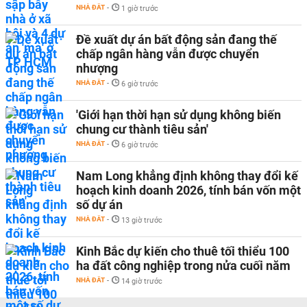
NHÀ ĐẤT
-
1 giờ trước
Đề xuất dự án bất động sản đang thế
chấp ngân hàng vẫn được chuyển
nhượng
NHÀ ĐẤT
-
6 giờ trước
'Giới hạn thời hạn sử dụng không biến
chung cư thành tiêu sản'
NHÀ ĐẤT
-
6 giờ trước
Nam Long khẳng định không thay đổi kế
hoạch kinh doanh 2026, tính bán vốn một
số dự án
NHÀ ĐẤT
-
13 giờ trước
Kinh Bắc dự kiến cho thuê tối thiểu 100
ha đất công nghiệp trong nửa cuối năm
NHÀ ĐẤT
-
14 giờ trước