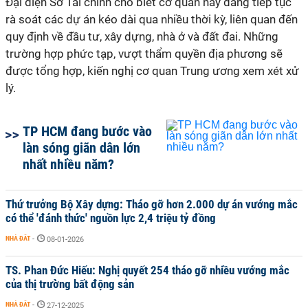
Đại diện Sở Tài chính cho biết cơ quan này đang tiếp tục
rà soát các dự án kéo dài qua nhiều thời kỳ, liên quan đến
quy định về đầu tư, xây dựng, nhà ở và đất đai. Những
trường hợp phức tạp, vượt thẩm quyền địa phương sẽ
được tổng hợp, kiến nghị cơ quan Trung ương xem xét xử
lý.
TP HCM đang bước vào
làn sóng giãn dân lớn
nhất nhiều năm?
Thứ trưởng Bộ Xây dựng: Tháo gỡ hơn 2.000 dự án vướng mắc
có thể 'đánh thức' nguồn lực 2,4 triệu tỷ đồng
NHÀ ĐẤT
-
08-01-2026
TS. Phan Đức Hiếu: Nghị quyết 254 tháo gỡ nhiều vướng mắc
của thị trường bất động sản
NHÀ ĐẤT
-
27-12-2025