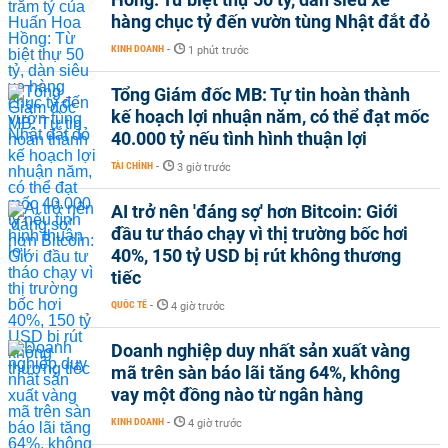
hàng chục tỷ đến vườn tùng Nhật đắt đỏ
KINH DOANH
-
1 phút trước
Tổng Giám đốc MB: Tự tin hoàn thành
kế hoạch lợi nhuận năm, có thể đạt mốc
40.000 tỷ nếu tình hình thuận lợi
TÀI CHÍNH
-
3 giờ trước
AI trở nên 'đáng sợ' hơn Bitcoin: Giới
đầu tư tháo chạy vì thị trường bốc hơi
40%, 150 tỷ USD bị rút không thương
tiếc
QUỐC TẾ
-
4 giờ trước
Doanh nghiệp duy nhất sản xuất vàng
mã trên sàn báo lãi tăng 64%, không
vay một đồng nào từ ngân hàng
KINH DOANH
-
4 giờ trước