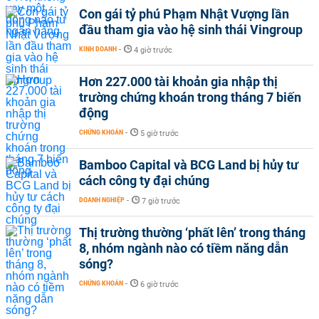
Con gái tỷ phú Phạm Nhật Vượng lần
đầu tham gia vào hệ sinh thái Vingroup
KINH DOANH
-
4 giờ trước
Hơn 227.000 tài khoản gia nhập thị
trường chứng khoán trong tháng 7 biến
động
CHỨNG KHOÁN
-
5 giờ trước
Bamboo Capital và BCG Land bị hủy tư
cách công ty đại chúng
DOANH NGHIỆP
-
7 giờ trước
Thị trường thường ‘phất lên’ trong tháng
8, nhóm ngành nào có tiềm năng dẫn
sóng?
CHỨNG KHOÁN
-
6 giờ trước