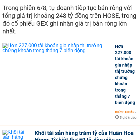
Trong phiên 6/8, tự doanh tiếp tục bán ròng với
tổng giá trị khoảng 248 tỷ đồng trên HOSE, trong
đó cổ phiếu GEX ghi nhận giá trị bán ròng lớn
nhất.
Hơn
227.000
tài khoản
gia nhập
thị trường
chứng
khoán
trong
tháng 7
biến động
CHỨNG KHOÁN
-
5 giờ trước
Khối tài sản hàng trăm tỷ của Huấn Hoa
Hồng: Từ biệt thự 50 tỷ, dàn siêu xe