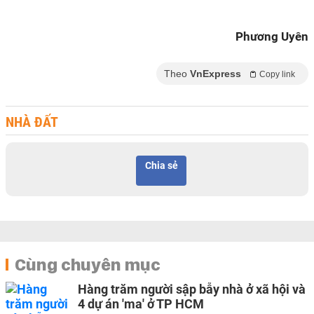
Phương Uyên
Theo
VnExpress
Copy link
NHÀ ĐẤT
Chia sẻ
Cùng chuyên mục
Hàng trăm người sập bẫy nhà ở xã hội và
4 dự án 'ma' ở TP HCM