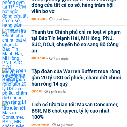
đóng cửa tất cả cơ sở, hàng trăm hội
viên bơ vơ
KINH DOANH
-
1 phút trước
Thanh tra Chính phủ chỉ ra loạt vi phạm
tại Bảo Tín Mạnh Hải, Mi Hồng, PNJ,
SJC, DOJI, chuyển hồ sơ sang Bộ Công
an
KINH DOANH
-
7 giờ trước
Tập đoàn của Warren Buffett mua ròng
gần 20 tỷ USD cổ phiếu, chấm dứt chuỗi
bán ròng 14 quý
QUỐC TẾ
-
1 phút trước
Lịch cổ tức tuần tới: Masan Consumer,
BSR, MB chốt quyền, tỷ lệ cao nhất
100%
DOANH NGHIỆP
-
14 giờ trước