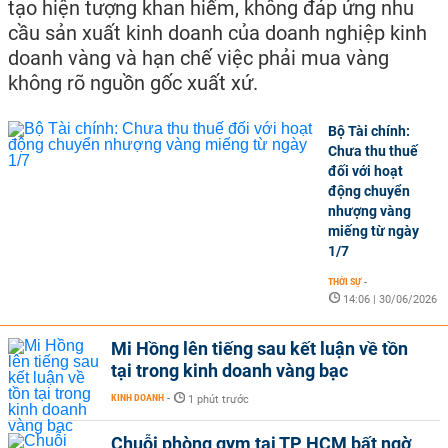
tạo hiện tượng khan hiếm, không đáp ứng nhu
cầu sản xuất kinh doanh của doanh nghiệp kinh
doanh vàng và hạn chế việc phải mua vàng
không rõ nguồn gốc xuất xứ.
Bộ Tài chính:
Chưa thu thuế
đối với hoạt
động chuyển
nhượng vàng
miếng từ ngày
1/7
THỜI SỰ
-
14:06 | 30/06/2026
Mi Hồng lên tiếng sau kết luận về tồn
tại trong kinh doanh vàng bạc
KINH DOANH
-
1 phút trước
Chuỗi phòng gym tại TP HCM bất ngờ