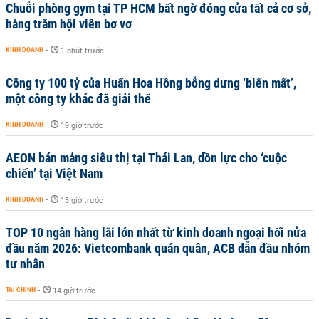
Chuỗi phòng gym tại TP HCM bất ngờ đóng cửa tất cả cơ sở,
hàng trăm hội viên bơ vơ
KINH DOANH
-
1 phút trước
Công ty 100 tỷ của Huấn Hoa Hồng bỗng dưng ‘biến mất’,
một công ty khác đã giải thể
KINH DOANH
-
19 giờ trước
AEON bán mảng siêu thị tại Thái Lan, dồn lực cho ‘cuộc
chiến’ tại Việt Nam
KINH DOANH
-
13 giờ trước
TOP 10 ngân hàng lãi lớn nhất từ kinh doanh ngoại hối nửa
đầu năm 2026: Vietcombank quán quân, ACB dẫn đầu nhóm
tư nhân
TÀI CHÍNH
-
14 giờ trước