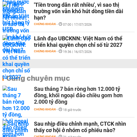
'Tiền trong dân rất nhiều', vì sao thị
trường vốn vẫn khó hút dòng tiền dài
hạn?
CHỨNG KHOÁN
-
07:00 | 17/07/2026
Lãnh đạo UBCKNN: Việt Nam có thể
triển khai quyền chọn chỉ số từ 2027
CHỨNG KHOÁN
-
19:36 | 16/07/2026
Cùng chuyên mục
Sau tháng 7 bán ròng hơn 12.000 tỷ
đồng, khối ngoại đảo chiều gom hơn
2.000 tỷ đồng
CHỨNG KHOÁN
-
18 giờ trước
Sau nhịp điều chỉnh mạnh, CTCK nhìn
thấy cơ hội ở nhóm cổ phiếu nào?
CHỨNG KHOÁN
-