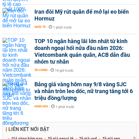
Iran đòi Mỹ rút quân để mở lại eo biển
Hormuz
QUỐC TẾ
-
1 phút trước
TOP 10 ngân hàng lãi lớn nhất từ kinh
doanh ngoại hối nửa đầu năm 2026:
Vietcombank quán quân, ACB dẫn đầu
nhóm tư nhân
TÀI CHÍNH
-
14 giờ trước
Bảng giá vàng hôm nay 9/8 vàng SJC
và nhẫn tròn leo dốc, nữ trang tăng tới 6
triệu đồng/lượng
HÀNG HÓA
-
1 phút trước
LIÊN KẾT NỔI BẬT
Giá vàng hôm nay
Tỷ giá ngoại tệ
Tỷ giá usd
Tỷ giá yen