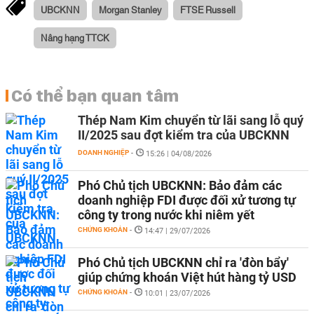
UBCKNN
Morgan Stanley
FTSE Russell
Nâng hạng TTCK
Có thể bạn quan tâm
Thép Nam Kim chuyển từ lãi sang lỗ quý
II/2025 sau đợt kiểm tra của UBCKNN
DOANH NGHIỆP
-
15:26 | 04/08/2026
Phó Chủ tịch UBCKNN: Bảo đảm các
doanh nghiệp FDI được đối xử tương tự
công ty trong nước khi niêm yết
CHỨNG KHOÁN
-
14:47 | 29/07/2026
Phó Chủ tịch UBCKNN chỉ ra 'đòn bẩy'
giúp chứng khoán Việt hút hàng tỷ USD
CHỨNG KHOÁN
-
10:01 | 23/07/2026