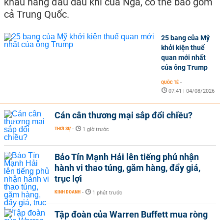
khẩu hàng đầu dầu khí của Nga, có thể bao gồm
cả Trung Quốc.
25 bang của Mỹ
khởi kiện thuế
quan mới nhất
của ông Trump
QUỐC TẾ
-
07:41 | 04/08/2026
Cán cân thương mại sắp đổi chiều?
THỜI SỰ
-
1 giờ trước
Bảo Tín Mạnh Hải lên tiếng phủ nhận
hành vi thao túng, găm hàng, đẩy giá,
trục lợi
KINH DOANH
-
1 phút trước
Tập đoàn của Warren Buffett mua ròng