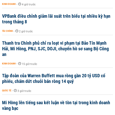
KINH DOANH
-
4 giờ trước
VPBank điều chỉnh giảm lãi suất trên biểu tại nhiều kỳ hạn
trong tháng 8
TÀI CHÍNH
-
2 giờ trước
Thanh tra Chính phủ chỉ ra loạt vi phạm tại Bảo Tín Mạnh
Hải, Mi Hồng, PNJ, SJC, DOJI, chuyển hồ sơ sang Bộ Công
an
KINH DOANH
-
15 giờ trước
Tập đoàn của Warren Buffett mua ròng gần 20 tỷ USD cổ
phiếu, chấm dứt chuỗi bán ròng 14 quý
QUỐC TẾ
-
3 giờ trước
Mi Hồng lên tiếng sau kết luận về tồn tại trong kinh doanh
vàng bạc