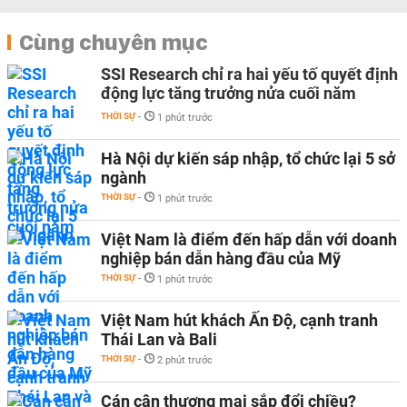
Cùng chuyên mục
SSI Research chỉ ra hai yếu tố quyết định
động lực tăng trưởng nửa cuối năm
THỜI SỰ
-
1 phút trước
Hà Nội dự kiến sáp nhập, tổ chức lại 5 sở
ngành
THỜI SỰ
-
1 phút trước
Việt Nam là điểm đến hấp dẫn với doanh
nghiệp bán dẫn hàng đầu của Mỹ
THỜI SỰ
-
1 phút trước
Việt Nam hút khách Ấn Độ, cạnh tranh
Thái Lan và Bali
THỜI SỰ
-
2 phút trước
Cán cân thương mại sắp đổi chiều?