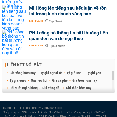
Mi Hồng lên tiếng sau kết luận về tồn
tại trong kinh doanh vàng bạc
KINH DOANH
-
2 giờ trước
PNJ công bố thông tin bất thường liên
quan đến vấn đề nộp thuế
KINH DOANH
-
1 phút trước
LIÊN KẾT NỔI BẬT
Giá vàng hôm nay
Tỷ giá ngoại tệ
Tỷ giá usd
Tỷ giá yen
Tỷ giá euro
Giá heo hơi
Giá cà phê
Giá tiêu hôm nay
Lãi suất ngân hàng
Giá xăng dầu
Giá thép hôm nay
Giá sầu riêng
Giá thịt heo
Giá gạo
Giá cao su
Best Retail Brokers
Diễn đàn đầu tư Việt Nam 2026
Trang TTĐTTH của công ty VietNewsCorp
Giấy phép số 3323/GP-TTĐT do Sở VH&TT TP.HCM cấp ngày 20/3/2026
Lầu 5 - Compa Building - 293 Điện Biên Phủ - Phường Gia Định - TP.HCM