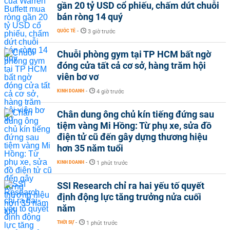
gần 20 tỷ USD cổ phiếu, chấm dứt chuỗi
bán ròng 14 quý
QUỐC TẾ
-
3 giờ trước
Chuỗi phòng gym tại TP HCM bất ngờ
đóng cửa tất cả cơ sở, hàng trăm hội
viên bơ vơ
KINH DOANH
-
4 giờ trước
Chân dung ông chủ kín tiếng đứng sau
tiệm vàng Mi Hồng: Từ phụ xe, sửa đồ
điện tử cũ đến gây dựng thương hiệu
hơn 35 năm tuổi
KINH DOANH
-
1 phút trước
SSI Research chỉ ra hai yếu tố quyết
định động lực tăng trưởng nửa cuối
năm
THỜI SỰ
-
1 phút trước