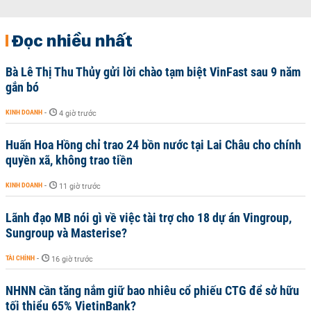
Đọc nhiều nhất
Bà Lê Thị Thu Thủy gửi lời chào tạm biệt VinFast sau 9 năm
gắn bó
KINH DOANH
-
4 giờ trước
Huấn Hoa Hồng chỉ trao 24 bồn nước tại Lai Châu cho chính
quyền xã, không trao tiền
KINH DOANH
-
11 giờ trước
Lãnh đạo MB nói gì về việc tài trợ cho 18 dự án Vingroup,
Sungroup và Masterise?
TÀI CHÍNH
-
16 giờ trước
NHNN cần tăng nắm giữ bao nhiêu cổ phiếu CTG để sở hữu
tối thiểu 65% VietinBank?