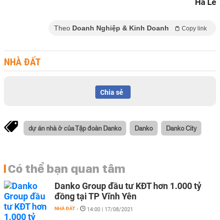
Hà Lê
Theo
Doanh Nghiệp & Kinh Doanh
Copy link
NHÀ ĐẤT
Chia sẻ
dự án nhà ở của Tập đoàn Danko
Danko
Danko City
Có thể bạn quan tâm
Danko Group đầu tư KĐT hơn 1.000 tỷ
đồng tại TP Vĩnh Yên
NHÀ ĐẤT
-
14:00 | 17/08/2021