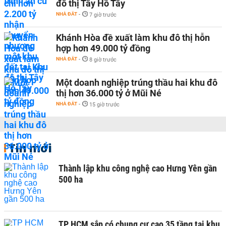
đô thị Tây Hồ Tây
NHÀ ĐẤT
-
7 giờ trước
Khánh Hòa đề xuất làm khu đô thị hỗn
hợp hơn 49.000 tỷ đồng
NHÀ ĐẤT
-
8 giờ trước
Một doanh nghiệp trúng thầu hai khu đô
thị hơn 36.000 tỷ ở Mũi Né
NHÀ ĐẤT
-
15 giờ trước
Tin mới
Thành lập khu công nghệ cao Hưng Yên gần
500 ha
TP HCM sắp có chung cư cao 35 tầng tại khu