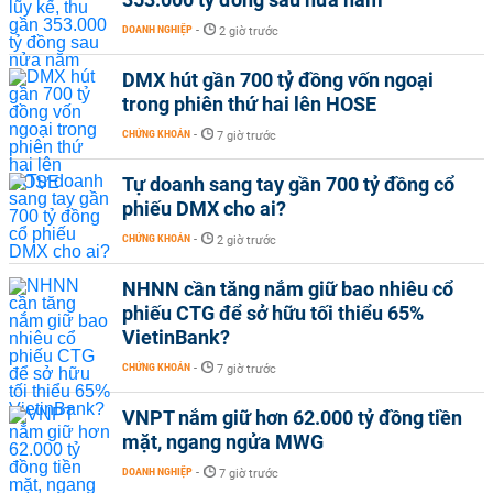
DOANH NGHIỆP
-
2 giờ trước
DMX hút gần 700 tỷ đồng vốn ngoại
trong phiên thứ hai lên HOSE
CHỨNG KHOÁN
-
7 giờ trước
Tự doanh sang tay gần 700 tỷ đồng cổ
phiếu DMX cho ai?
CHỨNG KHOÁN
-
2 giờ trước
NHNN cần tăng nắm giữ bao nhiêu cổ
phiếu CTG để sở hữu tối thiểu 65%
VietinBank?
CHỨNG KHOÁN
-
7 giờ trước
VNPT nắm giữ hơn 62.000 tỷ đồng tiền
mặt, ngang ngửa MWG
DOANH NGHIỆP
-
7 giờ trước