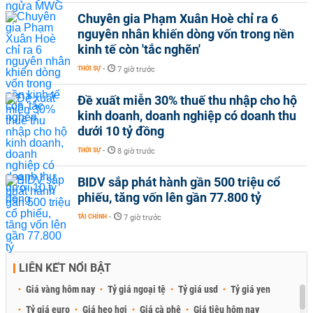
Chuyên gia Phạm Xuân Hoè chỉ ra 6
nguyên nhân khiến dòng vốn trong nền
kinh tế còn 'tắc nghẽn'
THỜI SỰ
-
7 giờ trước
Đề xuất miễn 30% thuế thu nhập cho hộ
kinh doanh, doanh nghiệp có doanh thu
dưới 10 tỷ đồng
THỜI SỰ
-
8 giờ trước
BIDV sắp phát hành gần 500 triệu cổ
phiếu, tăng vốn lên gần 77.800 tỷ
TÀI CHÍNH
-
7 giờ trước
LIÊN KẾT NỔI BẬT
Giá vàng hôm nay
Tỷ giá ngoại tệ
Tỷ giá usd
Tỷ giá yen
Tỷ giá euro
Giá heo hơi
Giá cà phê
Giá tiêu hôm nay