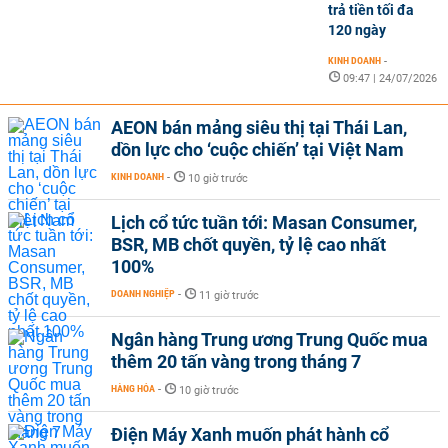
trả tiền tối đa
120 ngày
KINH DOANH
-
09:47 | 24/07/2026
AEON bán mảng siêu thị tại Thái Lan,
dồn lực cho ‘cuộc chiến’ tại Việt Nam
KINH DOANH
-
10 giờ trước
Lịch cổ tức tuần tới: Masan Consumer,
BSR, MB chốt quyền, tỷ lệ cao nhất
100%
DOANH NGHIỆP
-
11 giờ trước
Ngân hàng Trung ương Trung Quốc mua
thêm 20 tấn vàng trong tháng 7
HÀNG HÓA
-
10 giờ trước
Điện Máy Xanh muốn phát hành cổ