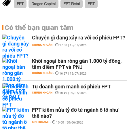
FPT
Dragon Capital
FPT Retai
FRT
Có thể bạn quan tâm
Chuyện gì đang xảy ra với cổ phiếu FPT?
CHỨNG KHOÁN
-
17:58 | 15/07/2026
Khối ngoại bán ròng gần 1.000 tỷ đồng,
tâm điểm FPT và PNJ
CHỨNG KHOÁN
-
16:27 | 15/07/2026
Tự doanh gom mạnh cổ phiếu FPT
CHỨNG KHOÁN
-
18:49 | 09/07/2026
FPT kiếm nửa tỷ đô từ ngành ô tô như
thế nào?
KINH DOANH
-
10:00 | 30/06/2026