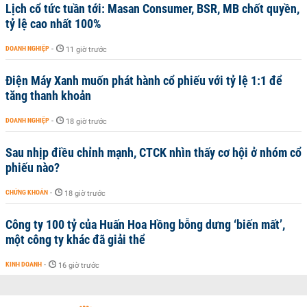
Lịch cổ tức tuần tới: Masan Consumer, BSR, MB chốt quyền,
tỷ lệ cao nhất 100%
DOANH NGHIỆP
-
11 giờ trước
Điện Máy Xanh muốn phát hành cổ phiếu với tỷ lệ 1:1 để
tăng thanh khoản
DOANH NGHIỆP
-
18 giờ trước
Sau nhịp điều chỉnh mạnh, CTCK nhìn thấy cơ hội ở nhóm cổ
phiếu nào?
CHỨNG KHOÁN
-
18 giờ trước
Công ty 100 tỷ của Huấn Hoa Hồng bỗng dưng ‘biến mất’,
một công ty khác đã giải thể
KINH DOANH
-
16 giờ trước