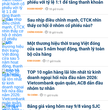
phiếu với tỷ lệ 1:1 để tăng thanh khoản
DOANH NGHIỆP
-
18 giờ trước
Sau nhịp điều chỉnh mạnh, CTCK nhìn
thấy cơ hội ở nhóm cổ phiếu nào?
CHỨNG KHOÁN
-
18 giờ trước
Một thương hiệu thời trang Việt đóng
cửa sau 5 năm hoạt động, thanh lý toàn
bộ cửa hàng
KINH DOANH
-
17 giờ trước
TOP 10 ngân hàng lãi lớn nhất từ kinh
doanh ngoại hối nửa đầu năm 2026:
Vietcombank quán quân, ACB dẫn đầu
nhóm tư nhân
TÀI CHÍNH
-
11 giờ trước
Bảng giá vàng hôm nay 9/8 vàng SJC