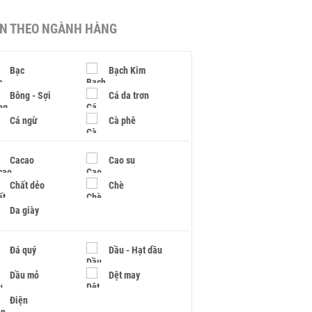
IN THEO NGÀNH HÀNG
Bạc
Bạch Kim
Bông - Sợi
Cá da trơn
Cá ngừ
Cà phê
Cacao
Cao su
Chất dẻo
Chè
Da giày
Đá quý
Dầu - Hạt dầu
Dầu mỏ
Dệt may
Điện