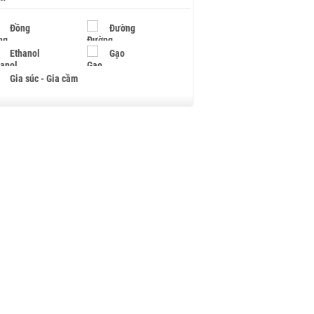
Đồng
Đường
Ethanol
Gạo
Gia súc - Gia cầm
Giấy
Gỗ
Hạt điều
Hồ tiêu - Hạt tiêu
Khí đốt
Kim loại khác
Mắc ca
Muối
Ngũ cốc
Nhựa - Hạt nhựa
Palladium
Phân bón