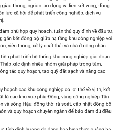
tầng giao thông, nguồn lao động và liên kết vùng; đồng
n lực xã hội để phát triển công nghiệp, dịch vụ
hị.
o đảm phù hợp quy hoạch, tuân thủ quy định về đầu tư,
g; gắn kết đồng bộ giữa hạ tầng khu công nghiệp với
ớc, viễn thông, xử lý chất thải và nhà ở công nhân.
iêu phát triển hệ thống khu công nghiệp giai đoạn
háp xác định nhiều nhóm giải pháp trọng tâm,
công tác quy hoạch, tạo quỹ đất sạch và nâng cao
y hoạch các khu công nghiệp có lợi thế về vị trí, kết
hất là các khu vực phía Đông, vùng công nghiệp Tân
n và sông Hậu; đồng thời rà soát, cập nhật đồng bộ
thôn và quy hoạch chuyên ngành để bảo đảm đủ điều
tư, tỉnh định hướng đa dạng hóa hình thức quảng bá,