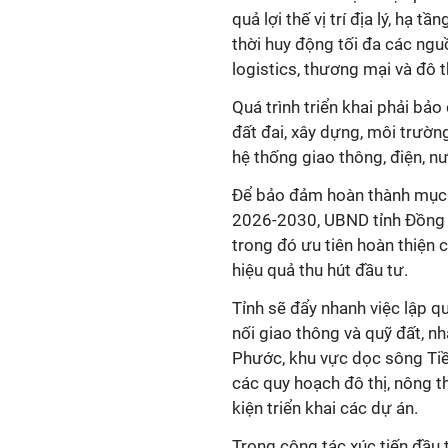
quả lợi thế vị trí địa lý, hạ 
thời huy động tối đa các nguồ
logistics, thương mại và đô t
Quá trình triển khai phải bả
đất đai, xây dựng, môi trườn
hệ thống giao thông, điện, nư
Để bảo đảm hoàn thành mục t
2026-2030, UBND tỉnh Đồng T
trong đó ưu tiên hoàn thiện 
hiệu quả thu hút đầu tư.
Tỉnh sẽ đẩy nhanh việc lập qu
nối giao thông và quỹ đất, n
Phước, khu vực dọc sông Tiề
các quy hoạch đô thị, nông 
kiện triển khai các dự án.
Trong công tác xúc tiến đầu 