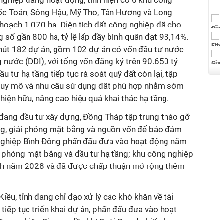
 nghiệp đang hoạt động, tỉnh hiện có 6 khu công
ốc Toản, Sông Hậu, Mỹ Tho, Tân Hương và Long
y hoạch 1.070 ha. Diện tích đất công nghiệp đã cho
g số gần 800 ha, tỷ lệ lấp đầy bình quân đạt 93,14%.
hút 182 dự án, gồm 102 dự án có vốn đầu tư nước
g nước (DDI), với tổng vốn đăng ký trên 90.650 tỷ
u tư hạ tầng tiếp tục rà soát quỹ đất còn lại, tập
 quy mô và nhu cầu sử dụng đất phù hợp nhằm sớm
hiện hữu, nâng cao hiệu quả khai thác hạ tầng.
 đang đầu tư xây dựng, Đồng Tháp tập trung tháo gỡ
ng, giải phóng mặt bằng và nguồn vốn để bảo đảm
 nghiệp Bình Đông phấn đấu đưa vào hoạt động năm
i phóng mặt bằng và đầu tư hạ tầng; khu công nghiệp
nh năm 2028 và đã được chấp thuận mở rộng thêm
iều, tỉnh đang chỉ đạo xử lý các khó khăn về tài
tiếp tục triển khai dự án, phấn đấu đưa vào hoạt