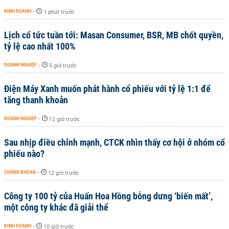
KINH DOANH
-
1 phút trước
Lịch cổ tức tuần tới: Masan Consumer, BSR, MB chốt quyền,
tỷ lệ cao nhất 100%
DOANH NGHIỆP
-
5 giờ trước
Điện Máy Xanh muốn phát hành cổ phiếu với tỷ lệ 1:1 để
tăng thanh khoản
DOANH NGHIỆP
-
12 giờ trước
Sau nhịp điều chỉnh mạnh, CTCK nhìn thấy cơ hội ở nhóm cổ
phiếu nào?
CHỨNG KHOÁN
-
12 giờ trước
Công ty 100 tỷ của Huấn Hoa Hồng bỗng dưng ‘biến mất’,
một công ty khác đã giải thể
KINH DOANH
-
10 giờ trước