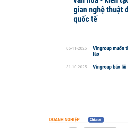
văn hoá - kiến t
gian nghệ thuật 
quốc tế
Vingroup muốn t
06-11-2025
lão
Vingroup báo lãi
31-10-2025
DOANH NGHIỆP
Chia sẻ