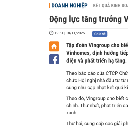
DOANH NGHIỆP
KẾT QUẢ KINH D
Động lực tăng trưởng V
19:51 | 18/11/2025
Chia sẻ
Tập đoàn Vingroup cho biế
Vinhomes, định hướng tiếp
điện và phát triển hạ tầng.
Theo
báo cáo của CTCP Chứ
chức Hội nghị nhà đầu tư từ
cũng như cập nhật kết quả ki
Theo đó, Vingroup cho
biết
c
chính. Thứ nhất, phát triển 
xanh.
Thứ hai, cung cấp các giải p