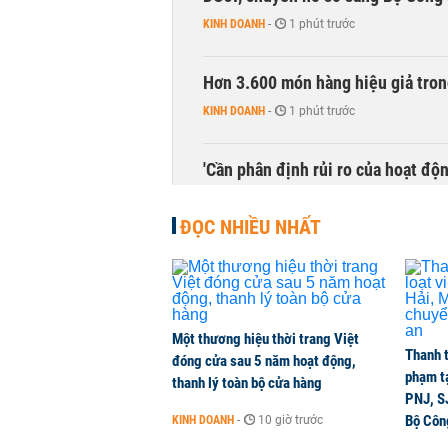
KINH DOANH
-
1 phút trước
Hơn 3.600 món hàng hiệu giả tron
KINH DOANH
-
1 phút trước
'Cần phân định rủi ro của hoạt độn
THỜI SỰ
-
1 phút trước
ĐỌC NHIỀU NHẤT
Bí thư Thành ủy Hà Nội thúc tiến
THỜI SỰ
-
1 phút trước
Một thương hiệu thời trang Việt
CEO Viettel Store: Smartphone AI
Thanh t
đóng cửa sau 5 năm hoạt động,
của người dùng
phạm t
thanh lý toàn bộ cửa hàng
CHUYỂN ĐỘNG THỊ TRƯỜNG
-
1 phút trước
PNJ, S
Bộ Côn
KINH DOANH
-
10 giờ trước