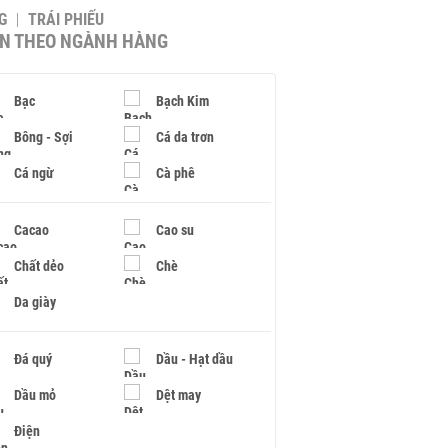
G
TRÁI PHIẾU
IN THEO NGÀNH HÀNG
Bạc
Bạch Kim
Bông - Sợi
Cá da trơn
Cá ngừ
Cà phê
Cacao
Cao su
Chất dẻo
Chè
Da giày
Đá quý
Dầu - Hạt dầu
Dầu mỏ
Dệt may
Điện