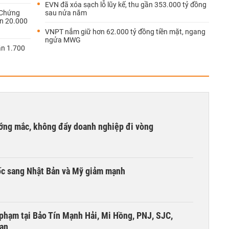
EVN đã xóa sạch lỗ lũy kế, thu gần 353.000 tỷ đồng
 Chứng
sau nửa năm
n 20.000
VNPT nắm giữ hơn 62.000 tỷ đồng tiền mặt, ngang
ngửa MWG
ần 1.700
ướng mắc, không đẩy doanh nghiệp đi vòng
ốc sang Nhật Bản và Mỹ giảm mạnh
i phạm tại Bảo Tín Mạnh Hải, Mi Hồng, PNJ, SJC,
 an