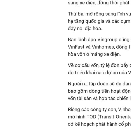
sang xe điện, đồng thời phát 
Thứ ba, mở rộng sang lĩnh vự
hạ tầng quốc gia và các cụm 
đẩy nội địa hóa.
Ban lãnh đạo Vingroup cũng c
VinFast và Vinhomes, đồng th
hòa vốn ở mảng xe điện.
Về cơ cấu vốn, tỷ lệ đòn bẩ
do triển khai các dự án của
Ngoài ra, tập đoàn sẽ đa dạ
bao gồm dòng tiền hoạt động,
vốn tài sản và hợp tác chiến 
Riêng các công ty con, Vinhom
mô hình TOD (Transit-Orient
có kế hoạch phát hành cổ ph