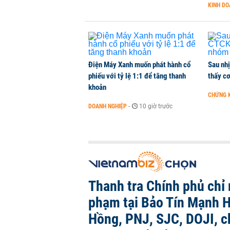
Chuyên gia quốc tế đánh giá tích 
KINH D
TÀI CHÍNH
-
1 giờ trước
Điện Máy Xanh muốn phát hành cổ
Sau nh
phiếu với tỷ lệ 1:1 để tăng thanh
thấy cơ
khoản
CHỨNG 
DOANH NGHIỆP
-
10 giờ trước
Thanh tra Chính phủ chỉ r
phạm tại Bảo Tín Mạnh H
Hồng, PNJ, SJC, DOJI, 