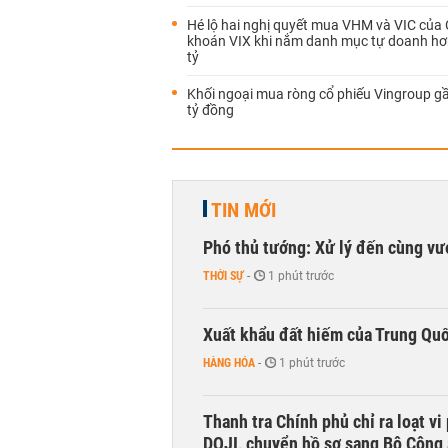
Hé lộ hai nghị quyết mua VHM và VIC của
khoán VIX khi nắm danh mục tự doanh hơ
tỷ
Khối ngoại mua ròng cổ phiếu Vingroup g
tỷ đồng
TIN MỚI
Phó thủ tướng: Xử lý đến cùng v
THỜI SỰ
-
1 phút trước
Xuất khẩu đất hiếm của Trung Qu
HÀNG HÓA
-
1 phút trước
Thanh tra Chính phủ chỉ ra loạt v
DOJI, chuyển hồ sơ sang Bộ Công