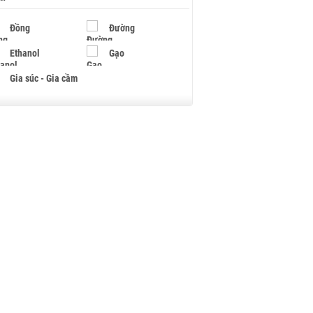
Đồng
Đường
Ethanol
Gạo
Gia súc - Gia cầm
Giấy
Gỗ
Hạt điều
Hồ tiêu - Hạt tiêu
Khí đốt
Kim loại khác
Mắc ca
Muối
Ngũ cốc
Nhựa - Hạt nhựa
Palladium
Phân bón