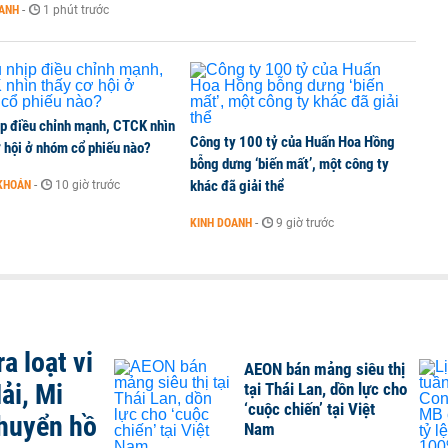
cực về tiền đồng của Việt Nam
OANH
-
1 phút trước
ịp điều chỉnh mạnh, CTCK nhìn
Công ty 100 tỷ của Huấn Hoa Hồng
 hội ở nhóm cổ phiếu nào?
bỗng dưng ‘biến mất’, một công ty
khác đã giải thể
KHOÁN
-
10 giờ trước
KINH DOANH
-
9 giờ trước
a loạt vi
AEON bán mảng siêu thị
ải, Mi
tại Thái Lan, dồn lực cho
‘cuộc chiến’ tại Việt
chuyển hồ
Nam