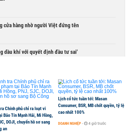
g cửa hàng nhờ người Việt đứng tên
g dầu khí với quyết định đầu tư sai'
 độ hai dự án giao thông trọng điểm phía Nam Thủ đô
Lịch cổ tức tuần tới: Masan
 và thiết bị gập đang định hình xu hướng nâng cấp
Consumer, BSR, MB chốt quyền, tỷ lệ
ra Chính phủ chỉ ra loạt vi
cao nhất 100%
ại Bảo Tín Mạnh Hải, Mi Hồng,
JC, DOJI, chuyển hồ sơ sang
DOANH NGHIỆP
-
4 giờ trước
g an