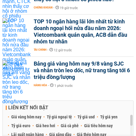
CHỨNG KHOÁN
-
19 giờ trước
TOP 10 ngân hàng lãi lớn nhất từ kinh
doanh ngoại hối nửa đầu năm 2026:
Vietcombank quán quân, ACB dẫn đầu
nhóm tư nhân
TÀI CHÍNH
-
12 giờ trước
Bảng giá vàng hôm nay 9/8 vàng SJC
và nhẫn tròn leo dốc, nữ trang tăng tới 6
triệu đồng/lượng
HÀNG HÓA
-
1 phút trước
LIÊN KẾT NỔI BẬT
Giá vàng hôm nay
Tỷ giá ngoại tệ
Tỷ giá usd
Tỷ giá yen
Tỷ giá euro
Giá heo hơi
Giá cà phê
Giá tiêu hôm nay
Lãi suất ngân hàng
Giá xăng dầu
Giá thép hôm nay