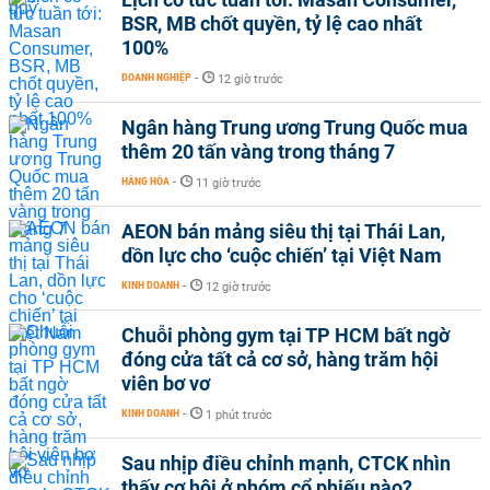
BSR, MB chốt quyền, tỷ lệ cao nhất
100%
DOANH NGHIỆP
-
12 giờ trước
Ngân hàng Trung ương Trung Quốc mua
thêm 20 tấn vàng trong tháng 7
HÀNG HÓA
-
11 giờ trước
AEON bán mảng siêu thị tại Thái Lan,
dồn lực cho ‘cuộc chiến’ tại Việt Nam
KINH DOANH
-
12 giờ trước
Chuỗi phòng gym tại TP HCM bất ngờ
đóng cửa tất cả cơ sở, hàng trăm hội
viên bơ vơ
KINH DOANH
-
1 phút trước
Sau nhịp điều chỉnh mạnh, CTCK nhìn
thấy cơ hội ở nhóm cổ phiếu nào?