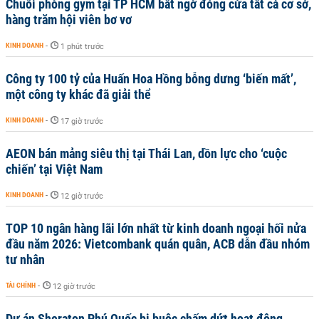
Chuỗi phòng gym tại TP HCM bất ngờ đóng cửa tất cả cơ sở,
hàng trăm hội viên bơ vơ
KINH DOANH
-
1 phút trước
Công ty 100 tỷ của Huấn Hoa Hồng bỗng dưng ‘biến mất’,
một công ty khác đã giải thể
KINH DOANH
-
17 giờ trước
AEON bán mảng siêu thị tại Thái Lan, dồn lực cho ‘cuộc
chiến’ tại Việt Nam
KINH DOANH
-
12 giờ trước
TOP 10 ngân hàng lãi lớn nhất từ kinh doanh ngoại hối nửa
đầu năm 2026: Vietcombank quán quân, ACB dẫn đầu nhóm
tư nhân
TÀI CHÍNH
-
12 giờ trước
Dự án Sheraton Phú Quốc bị buộc chấm dứt hoạt động