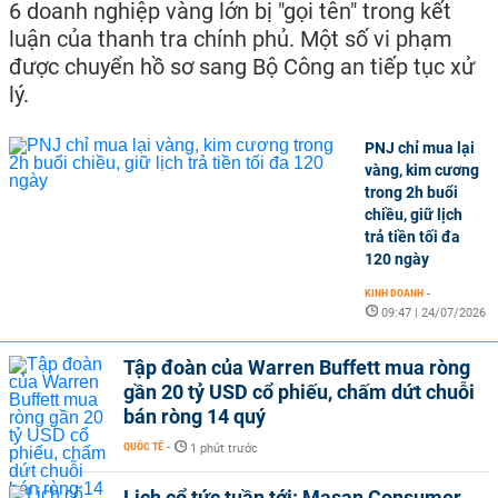
6 doanh nghiệp vàng lớn bị "gọi tên" trong kết
luận của thanh tra chính phủ. Một số vi phạm
được chuyển hồ sơ sang Bộ Công an tiếp tục xử
lý.
PNJ chỉ mua lại
vàng, kim cương
trong 2h buổi
chiều, giữ lịch
trả tiền tối đa
120 ngày
KINH DOANH
-
09:47 | 24/07/2026
Tập đoàn của Warren Buffett mua ròng
gần 20 tỷ USD cổ phiếu, chấm dứt chuỗi
bán ròng 14 quý
QUỐC TẾ
-
1 phút trước
Lịch cổ tức tuần tới: Masan Consumer,