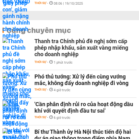
THỜI SỰ
-
08:06 | 19/10/2025
Cùng chuyên mục
Thanh tra Chính phủ đề nghị sớm cấp
phép nhập khẩu, sản xuất vàng miếng
cho doanh nghiệp
THỜI SỰ
-
1 phút trước
Phó thủ tướng: Xử lý đến cùng vướng
mắc, không đẩy doanh nghiệp đi vòng
THỜI SỰ
-
4 giờ trước
'Cần phân định rủi ro của hoạt động dầu
khí với quyết định đầu tư sai'
THỜI SỰ
-
6 giờ trước
Bí thư Thành ủy Hà Nội thúc tiến độ hai
dự án giao thông trọng điểm phía Nam