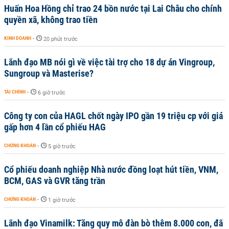
Huấn Hoa Hồng chỉ trao 24 bồn nước tại Lai Châu cho chính
quyền xã, không trao tiền
KINH DOANH
-
20 phút trước
Lãnh đạo MB nói gì về việc tài trợ cho 18 dự án Vingroup,
Sungroup và Masterise?
TÀI CHÍNH
-
6 giờ trước
Công ty con của HAGL chốt ngày IPO gần 19 triệu cp với giá
gấp hơn 4 lần cổ phiếu HAG
CHỨNG KHOÁN
-
5 giờ trước
Cổ phiếu doanh nghiệp Nhà nước đồng loạt hút tiền, VNM,
BCM, GAS và GVR tăng trần
CHỨNG KHOÁN
-
1 giờ trước
Lãnh đạo Vinamilk: Tăng quy mô đàn bò thêm 8.000 con, đã