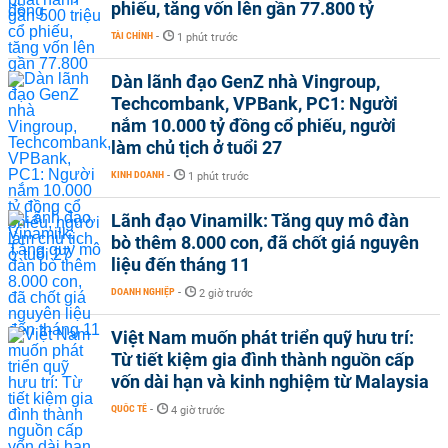
phiếu, tăng vốn lên gần 77.800 tỷ
TÀI CHÍNH
-
1 phút trước
Dàn lãnh đạo GenZ nhà Vingroup,
Techcombank, VPBank, PC1: Người
nắm 10.000 tỷ đồng cổ phiếu, người
làm chủ tịch ở tuổi 27
KINH DOANH
-
1 phút trước
Lãnh đạo Vinamilk: Tăng quy mô đàn
bò thêm 8.000 con, đã chốt giá nguyên
liệu đến tháng 11
DOANH NGHIỆP
-
2 giờ trước
Việt Nam muốn phát triển quỹ hưu trí:
Từ tiết kiệm gia đình thành nguồn cấp
vốn dài hạn và kinh nghiệm từ Malaysia
QUỐC TẾ
-
4 giờ trước