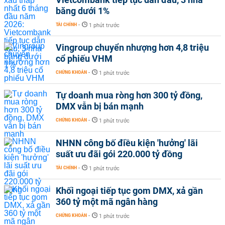
băng dưới 1%
TÀI CHÍNH
-
1 phút trước
Vingroup chuyển nhượng hơn 4,8 triệu
cổ phiếu VHM
CHỨNG KHOÁN
-
1 phút trước
Tự doanh mua ròng hơn 300 tỷ đồng,
DMX vẫn bị bán mạnh
CHỨNG KHOÁN
-
1 phút trước
NHNN công bố điều kiện 'hưởng' lãi
suất ưu đãi gói 220.000 tỷ đồng
TÀI CHÍNH
-
1 phút trước
Khối ngoại tiếp tục gom DMX, xả gần
360 tỷ một mã ngân hàng
CHỨNG KHOÁN
-
1 phút trước