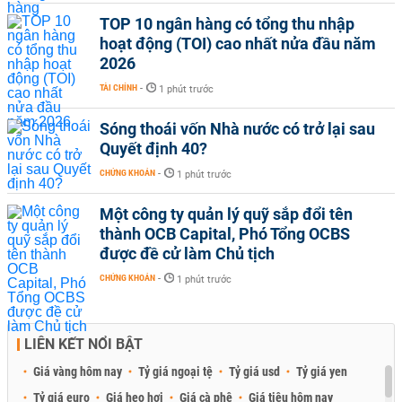
TOP 10 ngân hàng có tổng thu nhập
hoạt động (TOI) cao nhất nửa đầu năm
2026
TÀI CHÍNH
-
1 phút trước
Sóng thoái vốn Nhà nước có trở lại sau
Quyết định 40?
CHỨNG KHOÁN
-
1 phút trước
Một công ty quản lý quỹ sắp đổi tên
thành OCB Capital, Phó Tổng OCBS
được đề cử làm Chủ tịch
CHỨNG KHOÁN
-
1 phút trước
LIÊN KẾT NỔI BẬT
Giá vàng hôm nay
Tỷ giá ngoại tệ
Tỷ giá usd
Tỷ giá yen
Tỷ giá euro
Giá heo hơi
Giá cà phê
Giá tiêu hôm nay