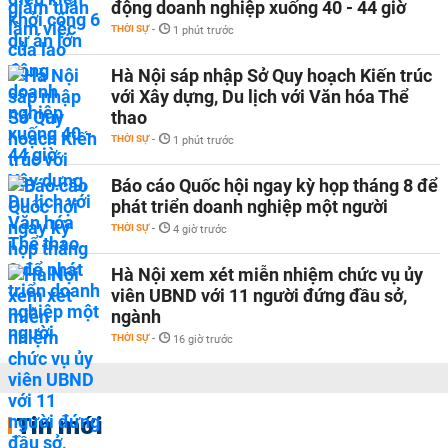
động doanh nghiệp xuống 40 - 44 giờ
THỜI SỰ
-
1 phút trước
Hà Nội sáp nhập Sở Quy hoạch Kiến trúc
với Xây dựng, Du lịch với Văn hóa Thể
thao
THỜI SỰ
-
1 phút trước
Báo cáo Quốc hội ngay kỳ họp tháng 8 để
phát triển doanh nghiệp một người
THỜI SỰ
-
4 giờ trước
Hà Nội xem xét miễn nhiệm chức vụ ủy
viên UBND với 11 người đứng đầu sở,
ngành
THỜI SỰ
-
16 giờ trước
Tin mới