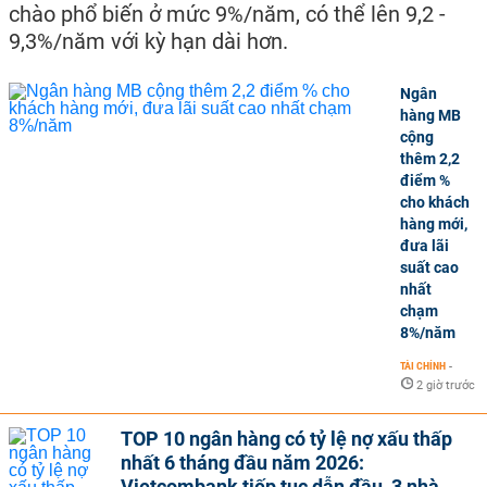
chào phổ biến ở mức 9%/năm, có thể lên 9,2 -
9,3%/năm với kỳ hạn dài hơn.
Ngân
hàng MB
cộng
thêm 2,2
điểm %
cho khách
hàng mới,
đưa lãi
suất cao
nhất
chạm
8%/năm
TÀI CHÍNH
-
2 giờ trước
TOP 10 ngân hàng có tỷ lệ nợ xấu thấp
nhất 6 tháng đầu năm 2026:
Vietcombank tiếp tục dẫn đầu, 3 nhà